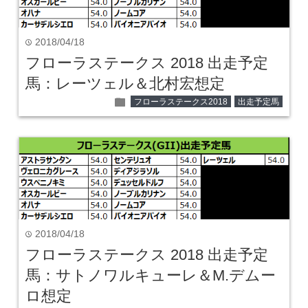
2018/04/18
time
フローラステークス 2018 出走予定
馬：レーツェル＆北村宏想定
folder
フローラステークス2018
出走予定馬
2018/04/18
time
フローラステークス 2018 出走予定
馬：サトノワルキューレ＆M.デムー
ロ想定