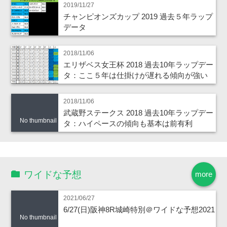
2019/11/27
チャンピオンズカップ 2019 過去５年ラップ
データ
2018/11/06
エリザベス女王杯 2018 過去10年ラップデー
タ：ここ５年は仕掛けが遅れる傾向が強い
2018/11/06
武蔵野ステークス 2018 過去10年ラップデー
No thumbnail
タ：ハイペースの傾向も基本は前有利
ワイドな予想
more
2021/06/27
6/27(日)阪神8R城崎特別＠ワイドな予想2021
No thumbnail