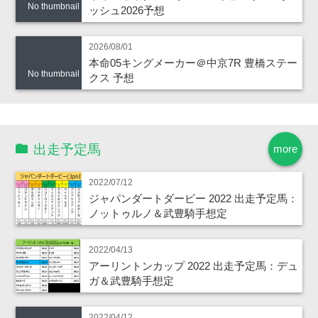
No thumbnail
ッシュ2026予想
2026/08/01
本命05キングメーカー＠中京7R 豊橋ステー
No thumbnail
クス 予想
出走予定馬
more
2022/07/12
ジャパンダートダービー 2022 出走予定馬：
ノットゥルノ＆武豊騎手想定
2022/04/13
アーリントンカップ 2022 出走予定馬：デュ
ガ＆武豊騎手想定
2022/04/12