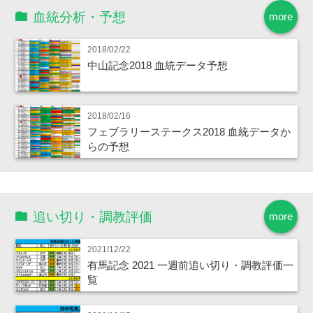
血統分析・予想
more
2018/02/22
中山記念2018 血統データ予想
2018/02/16
フェブラリーステークス2018 血統データか
らの予想
追い切り・調教評価
more
2021/12/22
有馬記念 2021 一週前追い切り・調教評価一
覧