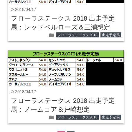
2018/04/17
time
フローラステークス 2018 出走予定
馬：レッドベルローズ＆三浦想定
folder
フローラステークス2018
出走予定馬
2018/04/17
time
フローラステークス 2018 出走予定
馬：ノームコア＆戸崎想定
folder
フローラステークス2018
出走予定馬