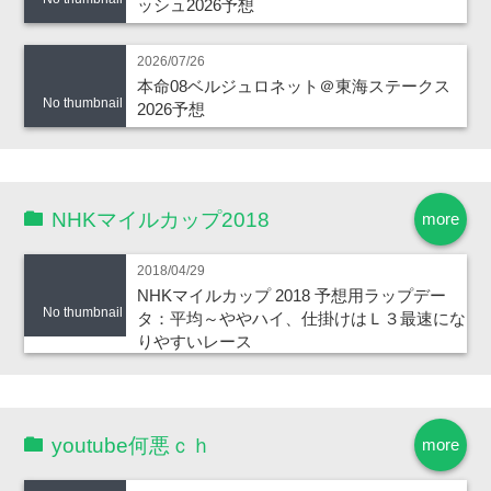
ッシュ2026予想
2026/07/26
本命08ベルジュロネット＠東海ステークス
No thumbnail
2026予想
NHKマイルカップ2018
more
2018/04/29
NHKマイルカップ 2018 予想用ラップデー
No thumbnail
タ：平均～ややハイ、仕掛けはＬ３最速にな
りやすいレース
youtube何悪ｃｈ
more