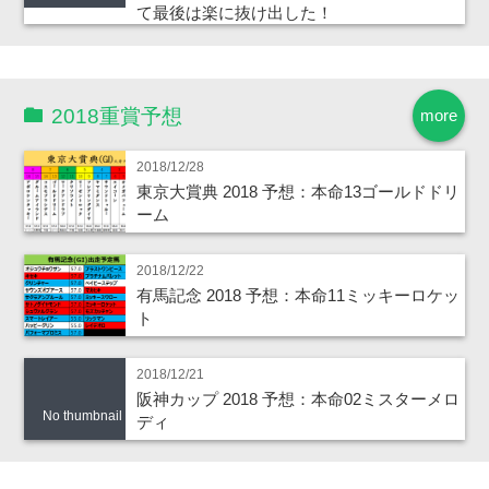
て最後は楽に抜け出した！
2018重賞予想
more
2018/12/28
東京大賞典 2018 予想：本命13ゴールドドリ
ーム
2018/12/22
有馬記念 2018 予想：本命11ミッキーロケッ
ト
2018/12/21
阪神カップ 2018 予想：本命02ミスターメロ
No thumbnail
ディ