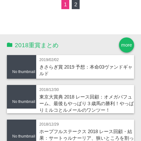
1
2
2018重賞まとめ
more
2019/02/02
きさらぎ賞 2019 予想：本命03ヴァンドギャ
No thumbnail
ルド
2018/12/30
東京大賞典 2018 レース回顧：オメガパフュ
No thumbnail
ーム、最後もやっぱり３歳馬の勝利！やっぱ
りミルコとルメールのワンツー！
2018/12/29
ホープフルステークス 2018 レース回顧・結
No thumbnail
果：サートゥルナーリア、狭いところを割っ