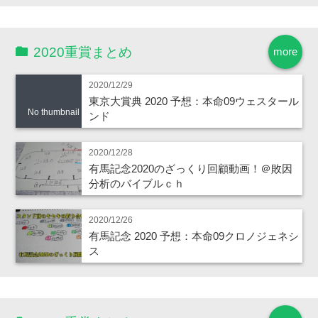
2020重賞まとめ
more
2020/12/29
東京大賞典 2020 予想：本命09ウェスタール
No thumbnail
ンド
2020/12/28
有馬記念2020のざっくり回顧動画！＠敗因
分析のバイブルｃｈ
2020/12/26
有馬記念 2020 予想：本命09クロノジェネシ
ス