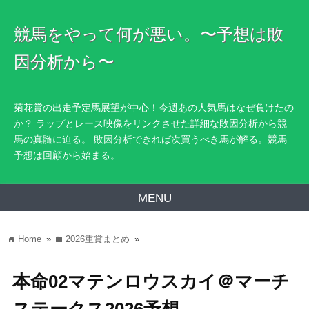
競馬をやって何が悪い。〜予想は敗
因分析から〜
菊花賞の出走予定馬展望が中心！今週あの人気馬はなぜ負けたの
か？ ラップとレース映像をリンクさせた詳細な敗因分析から競
馬の真髄に迫る。 敗因分析できれば次買うべき馬が解る。競馬
予想は回顧から始まる。
MENU
Home
»
2026重賞まとめ
»
home
folder
本命02マテンロウスカイ＠マーチ