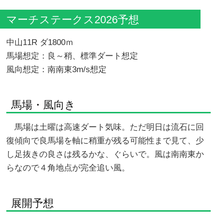
マーチステークス2026予想
中山11R ダ1800ｍ
馬場想定：良～稍、標準ダート想定
風向想定：南南東3m/s想定
馬場・風向き
馬場は土曜は高速ダート気味。ただ明日は流石に回
復傾向で良馬場を軸に稍重が残る可能性まで見て、少
し足抜きの良さは残るかな、ぐらいで。風は南南東か
らなので４角地点が完全追い風。
展開予想