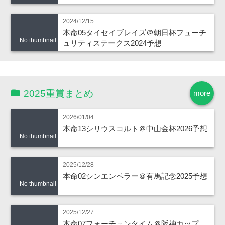
2024/12/15
本命05タイセイブレイズ＠朝日杯フューチ
No thumbnail
ュリティステークス2024予想
2025重賞まとめ
more
2026/01/04
本命13シリウスコルト＠中山金杯2026予想
No thumbnail
2025/12/28
本命02シンエンペラー＠有馬記念2025予想
No thumbnail
2025/12/27
本命07フォーチュンタイム＠阪神カップ