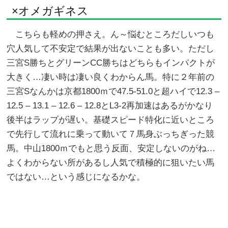
×オメガギネス
こちらも軽めの押さえ。ん～悩むところだしいつも
穴人気して不安定で結果が出ないことも多い。ただし
三宮S勝ちとグリーンCC勝ちはどちらもインパクトが
大きく…凄い時は凄い良くわからん馬。特に２年前の
三宮Sなんかは京都1800ｍで47.5-51.0と超ハイで12.3 –
12.5 – 13.1 – 12.6 – 12.8とL3-2再加速はあるがかなり
後半はラップが遅い。基礎スピード特化に近いところ
で先行して流れに乗って動いて７馬身ぶっちぎった競
馬。中山1800ｍでもと思う反面、安定しないのがね…
よくわからない所があるし人気で積極的に狙いたい馬
ではない…という感じになるかな。