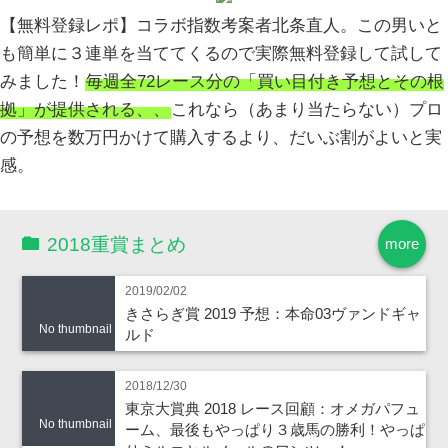
【無料登録レポ】コラボ指数考案者北条直人。この男いと
も簡単に３連単を当ててくるので実際無料登録して試して
みました！
毎週全72レース分の「買い目付き予想とその根
拠」が提供される、、
これなら（あまり当たらない）プロ
の予想を数万円かけて購入するより、だいぶ割がよいと実
感。
2018重賞まとめ
more
2019/02/02
きさらぎ賞 2019 予想：本命03ヴァンドギャ
No thumbnail
ルド
2018/12/30
東京大賞典 2018 レース回顧：オメガパフュ
No thumbnail
ーム、最後もやっぱり３歳馬の勝利！やっぱ