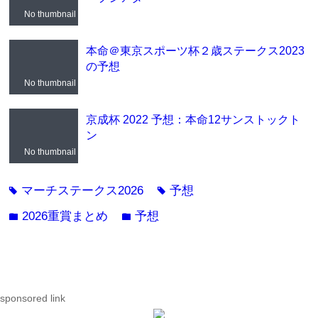
No thumbnail
本命＠東京スポーツ杯２歳ステークス2023
の予想
No thumbnail
京成杯 2022 予想：本命12サンストックト
ン
No thumbnail
マーチステークス2026
予想
tag
tag
2026重賞まとめ
予想
folder
folder
sponsored link