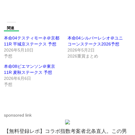
関連
本命04テスティモーネ＠京都
本命04シルバーレシオ＠ユニ
11R 平城京ステークス 予想
コーンステークス2026予想
2026年5月10日
2026年5月2日
予想
2026重賞まとめ
本命08ピエマンソン＠東京
11R 麦秋ステークス 予想
2026年6月6日
予想
sponsored link
【無料登録レポ】コラボ指数考案者北条直人。この男