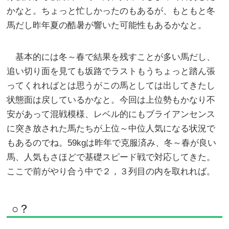
かなと。ちょっと忙しかったのもあるが、もともと冬
馬だし昨年夏の酷暑が響いた可能性もあるかなと。
基本的には冬～春で結果を残すことが多い馬だし、
追い切り面を見ても坂路でラストもうちょっと踏ん張
ってくれればとは思うがこの馬としては出してきたし
状態面は戻しているかなと。今回は上位勢もかなり不
安があって混戦模様、レベル的にもブライアンセンス
に突き放された馬たちが上位～中位人気になる状況で
もあるのでね。59kgは昨年で克服済み、冬～春が良い
馬、人気もさほどで基礎スピード戦で対応してきた。
ここで前がやり合う中で２，３列目の内を取れれば。
○？