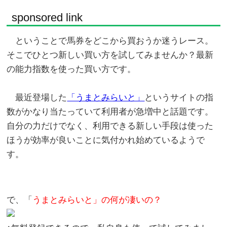
sponsored link
ということで馬券をどこから買おうか迷うレース。
そこでひとつ新しい買い方を試してみませんか？最新
の能力指数を使った買い方です。
最近登場した
「うまとみらいと」
というサイトの指
数がかなり当たっていて利用者が急増中と話題です。
自分の力だけでなく、利用できる新しい手段は使った
ほうが効率が良いことに気付かれ始めているようで
す。
で、「
うまとみらいと」の何が凄いの？