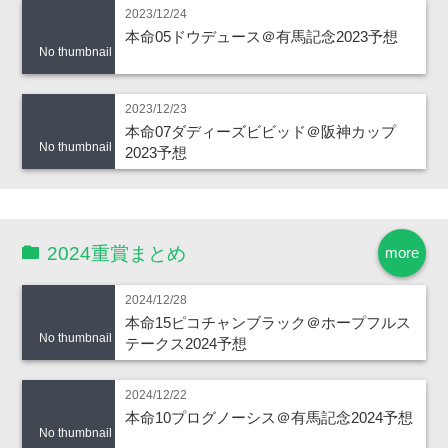
2023/12/24
本命05ドウデュース＠有馬記念2023予想
No thumbnail
2023/12/23
本命07ダディーズビビッド＠阪神カップ
No thumbnail
2023予想
2024重賞まとめ
more
2024/12/28
本命15ピコチャンブラック＠ホープフルス
No thumbnail
テークス2024予想
2024/12/22
本命10プログノーシス＠有馬記念2024予想
No thumbnail