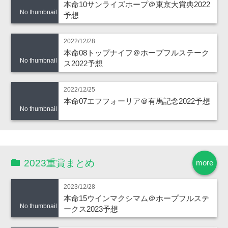
本命10サンライズホープ＠東京大賞典2022
No thumbnail
予想
2022/12/28
本命08トップナイフ＠ホープフルステーク
No thumbnail
ス2022予想
2022/12/25
本命07エフフォーリア＠有馬記念2022予想
No thumbnail
2023重賞まとめ
more
2023/12/28
本命15ウインマクシマム＠ホープフルステ
No thumbnail
ークス2023予想