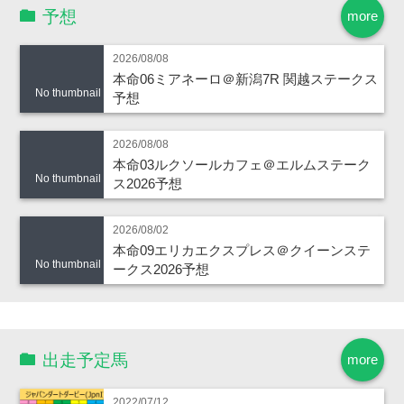
予想
more
2026/08/08
本命06ミアネーロ＠新潟7R 関越ステークス
No thumbnail
予想
2026/08/08
本命03ルクソールカフェ＠エルムステーク
No thumbnail
ス2026予想
2026/08/02
本命09エリカエクスプレス＠クイーンステ
No thumbnail
ークス2026予想
出走予定馬
more
2022/07/12