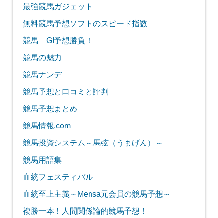
最強競馬ガジェット
無料競馬予想ソフトのスピード指数
競馬 GI予想勝負！
競馬の魅力
競馬ナンデ
競馬予想と口コミと評判
競馬予想まとめ
競馬情報.com
競馬投資システム～馬弦（うまげん）～
競馬用語集
血統フェスティバル
血統至上主義～Mensa元会員の競馬予想～
複勝一本！人間関係論的競馬予想！