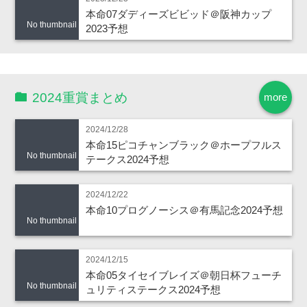
本命07ダディーズビビッド＠阪神カップ
No thumbnail
2023予想
2024重賞まとめ
more
2024/12/28
本命15ピコチャンブラック＠ホープフルス
No thumbnail
テークス2024予想
2024/12/22
本命10プログノーシス＠有馬記念2024予想
No thumbnail
2024/12/15
本命05タイセイブレイズ＠朝日杯フューチ
No thumbnail
ュリティステークス2024予想