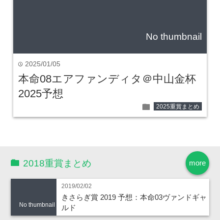
No thumbnail
2025/01/05
time
本命08エアファンディタ＠中山金杯
2025予想
folder
2025重賞まとめ
2018重賞まとめ
more
2019/02/02
きさらぎ賞 2019 予想：本命03ヴァンドギャ
No thumbnail
ルド