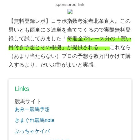
sponsored link
【無料登録レポ】コラボ指数考案者北条直人。この
男いとも簡単に３連単を当ててくるので実際無料登
録して試してみました！
毎週全72レース分の「買い
目付き予想とその根拠」が提供される、、
これなら
（あまり当たらない）プロの予想を数万円かけて購
入するより、だいぶ割がよいと実感。
Links
競馬サイト
あみー競馬予想
きまぐれ競馬note
ぶっちゃケイバ