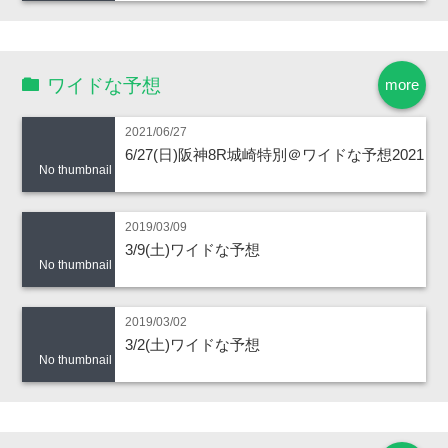
ワイドな予想
more
2021/06/27
6/27(日)阪神8R城崎特別＠ワイドな予想2021
No thumbnail
2019/03/09
3/9(土)ワイドな予想
No thumbnail
2019/03/02
3/2(土)ワイドな予想
No thumbnail