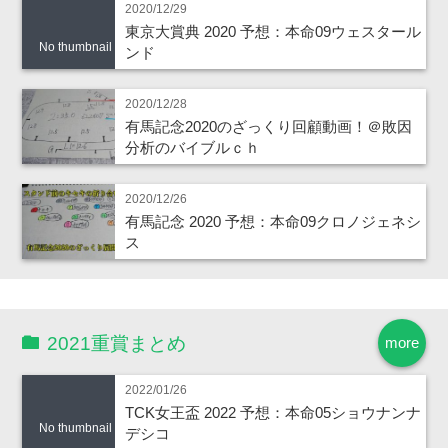
2020/12/29
東京大賞典 2020 予想：本命09ウェスタール
No thumbnail
ンド
2020/12/28
有馬記念2020のざっくり回顧動画！＠敗因
分析のバイブルｃｈ
2020/12/26
有馬記念 2020 予想：本命09クロノジェネシ
ス
2021重賞まとめ
more
2022/01/26
TCK女王盃 2022 予想：本命05ショウナンナ
No thumbnail
デシコ