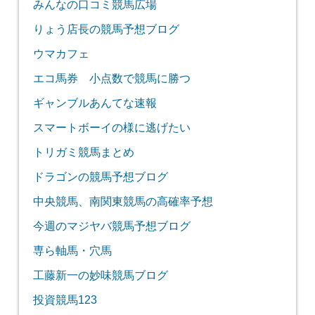
みんなの口コミ競馬広場
りょう店長の競馬予想ブログ
ウマカフェ
エコ馬券 小点数で競馬に勝つ
ギャンブルあんてな速報
スマートボーイの様に逃げたい
トリガミ競馬まとめ
ドラゴンの競馬予想ブログ
中央競馬、南関東競馬の高確率予想
今週のマジヤバ競馬予想ブログ
専ら軸馬・穴馬
工藤新一の妙味競馬ブログ
投資競馬123