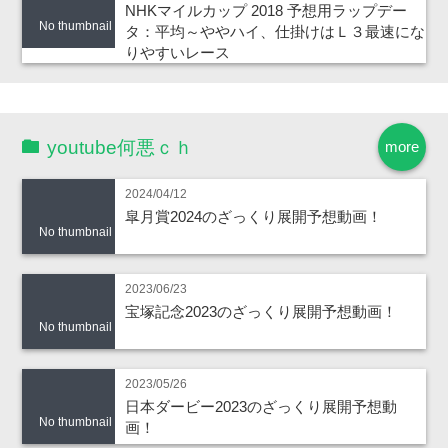
NHKマイルカップ 2018 予想用ラップデー
No thumbnail
タ：平均～ややハイ、仕掛けはＬ３最速にな
りやすいレース
youtube何悪ｃｈ
more
2024/04/12
皐月賞2024のざっくり展開予想動画！
No thumbnail
2023/06/23
宝塚記念2023のざっくり展開予想動画！
No thumbnail
2023/05/26
日本ダービー2023のざっくり展開予想動
No thumbnail
画！