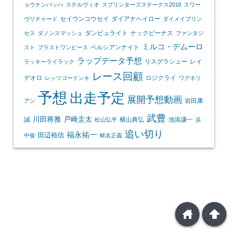
ョウナンバッハ
ステルヴィオ
スプリンターズステークス2018
スワー
セイウンコウセイ
ダイアナヘイロー
ヴリチャード
ダイメイプリン
ナックビーナス
セス
ダノンスマッシュ
ダンビュライト
ファンタジ
ミルコ・デムーロ
ペルシアンナイト
スト
ブラストワンピース
ラップデータ予想
リスグラシュー
ラッキーライラック
レイ
レース回顧
デオロ
レッツゴードンキ
ロジクライ
ワグネリ
予想
出走予定
展開予想動画
岩田康
アン
武豊
川田将雅
戸崎圭太
誠
横山典弘
池添謙一
松山弘平
浜
追い切り
福永祐一
田辺裕信
中俊
蛯名正義
home
arrowup