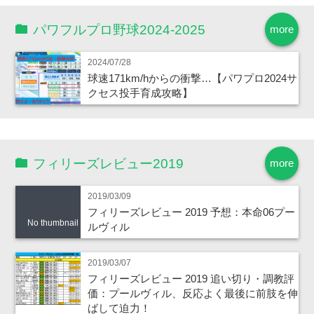
パワフルプロ野球2024-2025
more
2024/07/28
球速171km/hからの衝撃…【パワプロ2024サ
クセス投手育成攻略】
フィリーズレビュー2019
more
2019/03/09
フィリーズレビュー 2019 予想：本命06プー
No thumbnail
ルヴィル
2019/03/07
フィリーズレビュー 2019 追い切り・調教評
価：プールヴィル、反応よく最後に前肢を伸
ばして迫力！