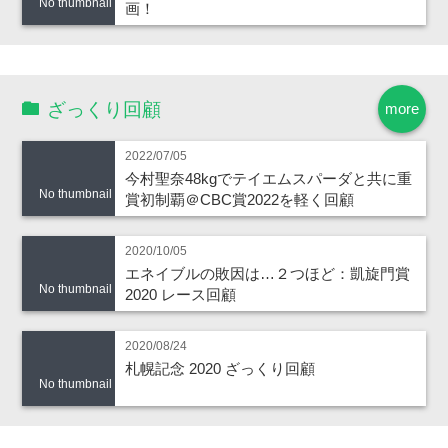
No thumbnail
画！
ざっくり回顧
more
2022/07/05
今村聖奈48kgでテイエムスパーダと共に重
No thumbnail
賞初制覇＠CBC賞2022を軽く回顧
2020/10/05
エネイブルの敗因は…２つほど：凱旋門賞
No thumbnail
2020 レース回顧
2020/08/24
札幌記念 2020 ざっくり回顧
No thumbnail