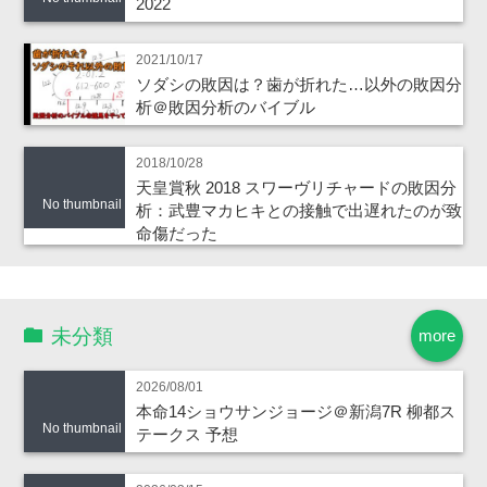
2022
2021/10/17
ソダシの敗因は？歯が折れた…以外の敗因分
析＠敗因分析のバイブル
2018/10/28
天皇賞秋 2018 スワーヴリチャードの敗因分
No thumbnail
析：武豊マカヒキとの接触で出遅れたのが致
命傷だった
未分類
more
2026/08/01
本命14ショウサンジョージ＠新潟7R 柳都ス
No thumbnail
テークス 予想