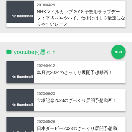
2018/04/29
NHKマイルカップ 2018 予想用ラップデー
No thumbnail
タ：平均～ややハイ、仕掛けはＬ３最速にな
りやすいレース
youtube何悪ｃｈ
more
2024/04/12
皐月賞2024のざっくり展開予想動画！
No thumbnail
2023/06/23
宝塚記念2023のざっくり展開予想動画！
No thumbnail
2023/05/26
日本ダービー2023のざっくり展開予想動