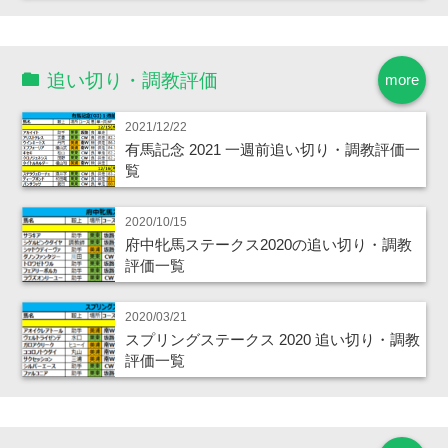
追い切り・調教評価
more
2021/12/22
有馬記念 2021 一週前追い切り・調教評価一
覧
2020/10/15
府中牝馬ステークス2020の追い切り・調教
評価一覧
2020/03/21
スプリングステークス 2020 追い切り・調教
評価一覧