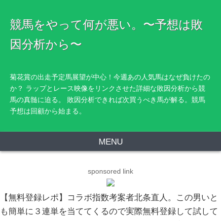
競馬をやって何が悪い。〜予想は敗
因分析から〜
菊花賞の出走予定馬展望が中心！今週あの人気馬はなぜ負けたの
か？ ラップとレース映像をリンクさせた詳細な敗因分析から競
馬の真髄に迫る。 敗因分析できれば次買うべき馬が解る。競馬
予想は回顧から始まる。
MENU
sponsored link
【無料登録レポ】コラボ指数考案者北条直人。この男いと
も簡単に３連単を当ててくるので実際無料登録して試して