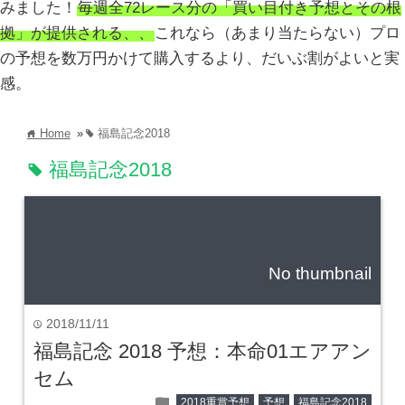
みました！
毎週全72レース分の「買い目付き予想とその根
拠」が提供される、、
これなら（あまり当たらない）プロ
の予想を数万円かけて購入するより、だいぶ割がよいと実
感。
Home
»
福島記念2018
home
tag
福島記念2018
tag
No thumbnail
2018/11/11
time
福島記念 2018 予想：本命01エアアン
セム
folder
2018重賞予想
予想
福島記念2018