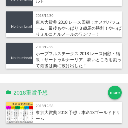
ルド
2018/12/30
東京大賞典 2018 レース回顧：オメガパフュ
No thumbnail
ーム、最後もやっぱり３歳馬の勝利！やっぱ
りミルコとルメールのワンツー！
2018/12/29
ホープフルステークス 2018 レース回顧・結
No thumbnail
果：サートゥルナーリア、狭いところを割っ
て最後は楽に抜け出した！
2018重賞予想
more
2018/12/28
東京大賞典 2018 予想：本命13ゴールドドリ
ーム