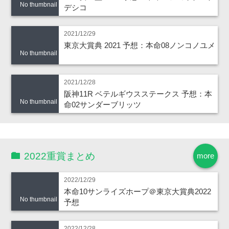
No thumbnail
デシコ
2021/12/29
東京大賞典 2021 予想：本命08ノンコノユメ
No thumbnail
2021/12/28
阪神11R ベテルギウスステークス 予想：本
No thumbnail
命02サンダーブリッツ
2022重賞まとめ
more
2022/12/29
本命10サンライズホープ＠東京大賞典2022
No thumbnail
予想
2022/12/28