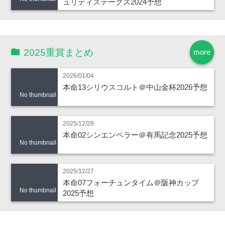
ュリティステークス2024予想
2025重賞まとめ
more
2026/01/04
本命13シリウスコルト＠中山金杯2026予想
No thumbnail
2025/12/28
本命02シンエンペラー＠有馬記念2025予想
No thumbnail
2025/12/27
本命07フォーチュンタイム＠阪神カップ
No thumbnail
2025予想