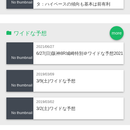
No thumbnail
タ：ハイペースの傾向も基本は前有利
ワイドな予想
more
2021/06/27
6/27(日)阪神8R城崎特別＠ワイドな予想2021
No thumbnail
2019/03/09
3/9(土)ワイドな予想
No thumbnail
2019/03/02
3/2(土)ワイドな予想
No thumbnail