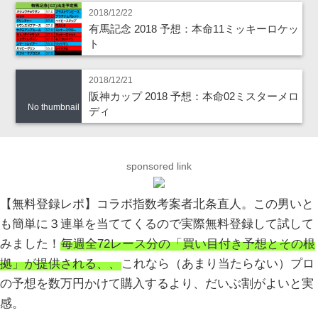
2018/12/22
有馬記念 2018 予想：本命11ミッキーロケッ
ト
2018/12/21
阪神カップ 2018 予想：本命02ミスターメロ
No thumbnail
ディ
sponsored link
【無料登録レポ】コラボ指数考案者北条直人。この男いと
も簡単に３連単を当ててくるので実際無料登録して試して
みました！
毎週全72レース分の「買い目付き予想とその根
拠」が提供される、、
これなら（あまり当たらない）プロ
の予想を数万円かけて購入するより、だいぶ割がよいと実
感。