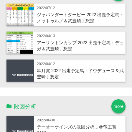
2022/07/12
ジャパンダートダービー 2022 出走予定馬：
ノットゥルノ＆武豊騎手想定
2022/04/13
アーリントンカップ 2022 出走予定馬：デュ
ガ＆武豊騎手想定
2022/04/12
皐月賞 2022 出走予定馬：ドウデュース＆武
No thumbnail
豊騎手想定
敗因分析
more
2022/06/30
テーオーケインズの敗因分析…＠帝王賞
No thumbnail