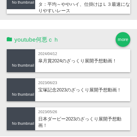
No thumbnail
タ：平均～ややハイ、仕掛けはＬ３最速にな
りやすいレース
youtube何悪ｃｈ
more
2024/04/12
皐月賞2024のざっくり展開予想動画！
No thumbnail
2023/06/23
宝塚記念2023のざっくり展開予想動画！
No thumbnail
2023/05/26
日本ダービー2023のざっくり展開予想動
No thumbnail
画！