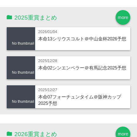
2025重賞まとめ
more
2026/01/04
本命13シリウスコルト＠中山金杯2026予想
No thumbnail
2025/12/28
本命02シンエンペラー＠有馬記念2025予想
No thumbnail
2025/12/27
本命07フォーチュンタイム＠阪神カップ
No thumbnail
2025予想
2026重賞まとめ
more