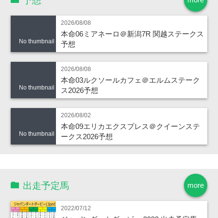
予想
2026/08/08
本命06ミアネーロ＠新潟7R 関越ステークス
No thumbnail
予想
2026/08/08
本命03ルクソールカフェ＠エルムステーク
No thumbnail
ス2026予想
2026/08/02
本命09エリカエクスプレス＠クイーンステ
No thumbnail
ークス2026予想
出走予定馬
more
2022/07/12