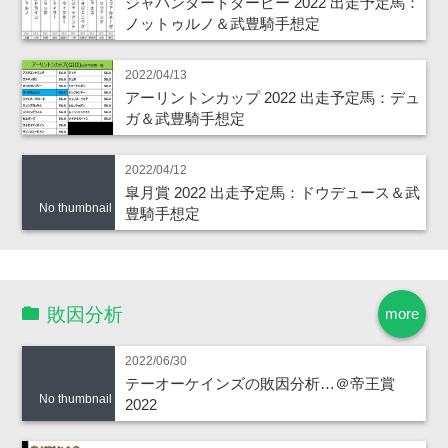
ジャパンダートダービー 2022 出走予定馬：
ノットゥルノ＆武豊騎手想定
2022/04/13
アーリントンカップ 2022 出走予定馬：デュ
ガ＆武豊騎手想定
2022/04/12
皐月賞 2022 出走予定馬：ドウデュース＆武
No thumbnail
豊騎手想定
敗因分析
more
2022/06/30
テーオーケインズの敗因分析…＠帝王賞
No thumbnail
2022