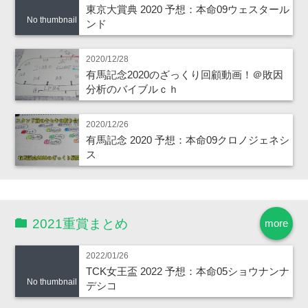
東京大賞典 2020 予想：本命09ウェスタール
No thumbnail
ンド
2020/12/28
有馬記念2020のざっくり回顧動画！＠敗因
分析のバイブルｃｈ
2020/12/26
有馬記念 2020 予想：本命09クロノジェネシ
ス
2021重賞まとめ
more
2022/01/26
TCK女王盃 2022 予想：本命05ショウナンナ
No thumbnail
デシコ