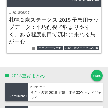
2018/08/27
time
札幌２歳ステークス 2018 予想用ラッ
プデータ：平均前後で収まりやす
く、ある程度前目で流れに乗れる馬
が中心
folder
ラップデータ予想
札幌２歳ステークス2018
2018重賞まとめ
more
2019/02/02
きさらぎ賞 2019 予想：本命03ヴァンドギャ
No thumbnail
ルド