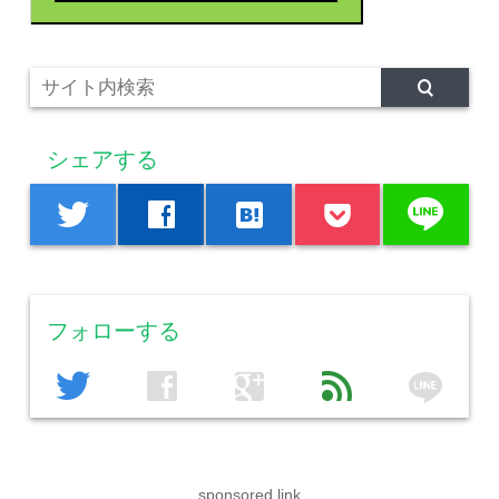
シェアする
line
twitter
facebook
hatenabookmark
フォローする
line
twitter
facebook
google
feed
sponsored link