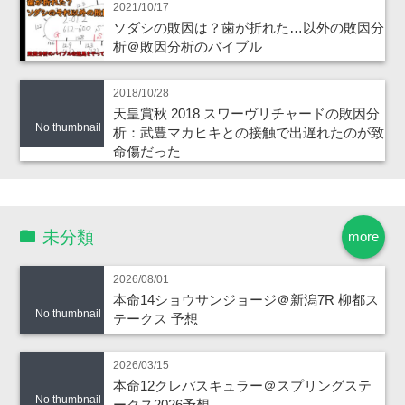
2021/10/17
ソダシの敗因は？歯が折れた…以外の敗因分
析＠敗因分析のバイブル
2018/10/28
天皇賞秋 2018 スワーヴリチャードの敗因分
No thumbnail
析：武豊マカヒキとの接触で出遅れたのが致
命傷だった
未分類
more
2026/08/01
本命14ショウサンジョージ＠新潟7R 柳都ス
No thumbnail
テークス 予想
2026/03/15
本命12クレパスキュラー＠スプリングステ
No thumbnail
ークス2026予想