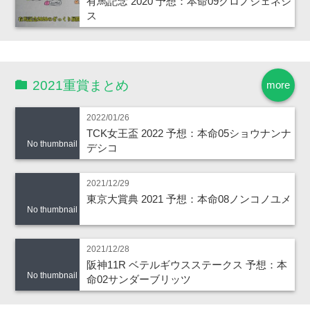
有馬記念 2020 予想：本命09クロノジェネシ
ス
2021重賞まとめ
more
2022/01/26
TCK女王盃 2022 予想：本命05ショウナンナ
No thumbnail
デシコ
2021/12/29
東京大賞典 2021 予想：本命08ノンコノユメ
No thumbnail
2021/12/28
阪神11R ベテルギウスステークス 予想：本
No thumbnail
命02サンダーブリッツ