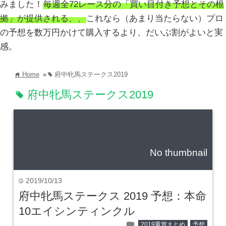
みました！
毎週全72レース分の「買い目付き予想とその根
拠」が提供される、、
これなら（あまり当たらない）プロ
の予想を数万円かけて購入するより、だいぶ割がよいと実
感。
Home
»
府中牝馬ステークス2019
home
tag
府中牝馬ステークス2019
tag
No thumbnail
2019/10/13
time
府中牝馬ステークス 2019 予想：本命
10エイシンティンクル
folder
2019重賞まとめ
予想