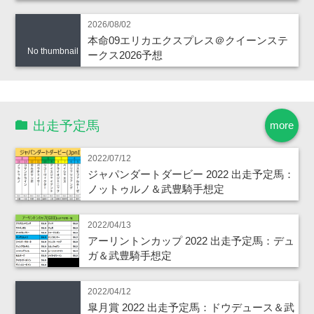
2026/08/02
本命09エリカエクスプレス＠クイーンステ
No thumbnail
ークス2026予想
出走予定馬
more
2022/07/12
ジャパンダートダービー 2022 出走予定馬：
ノットゥルノ＆武豊騎手想定
2022/04/13
アーリントンカップ 2022 出走予定馬：デュ
ガ＆武豊騎手想定
2022/04/12
皐月賞 2022 出走予定馬：ドウデュース＆武