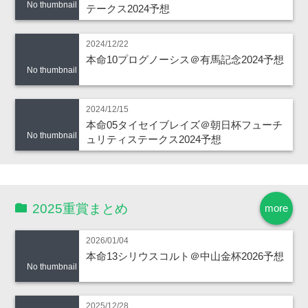
No thumbnail
テークス2024予想
2024/12/22
本命10プログノーシス＠有馬記念2024予想
No thumbnail
2024/12/15
本命05タイセイブレイズ＠朝日杯フューチ
No thumbnail
ュリティステークス2024予想
2025重賞まとめ
more
2026/01/04
本命13シリウスコルト＠中山金杯2026予想
No thumbnail
2025/12/28