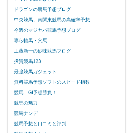
ドラゴンの競馬予想ブログ
中央競馬、南関東競馬の高確率予想
今週のマジヤバ競馬予想ブログ
専ら軸馬・穴馬
工藤新一の妙味競馬ブログ
投資競馬123
最強競馬ガジェット
無料競馬予想ソフトのスピード指数
競馬 GI予想勝負！
競馬の魅力
競馬ナンデ
競馬予想と口コミと評判