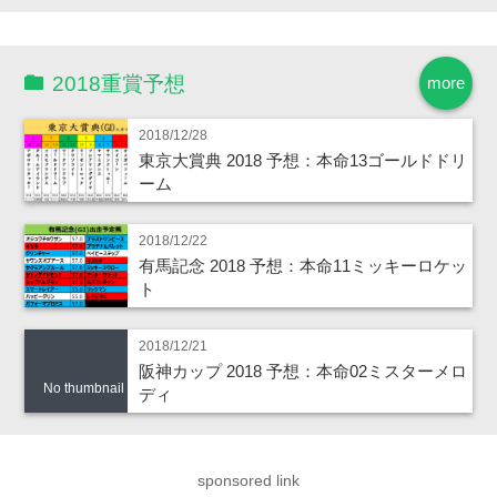
2018重賞予想
more
2018/12/28
東京大賞典 2018 予想：本命13ゴールドドリ
ーム
2018/12/22
有馬記念 2018 予想：本命11ミッキーロケッ
ト
2018/12/21
阪神カップ 2018 予想：本命02ミスターメロ
No thumbnail
ディ
sponsored link