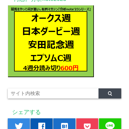
シェアする
line
twitter
facebook
hatenabookmark