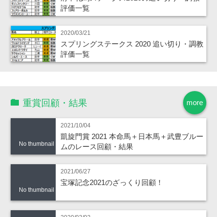
評価一覧
2020/03/21
スプリングステークス 2020 追い切り・調教
評価一覧
重賞回顧・結果
more
2021/10/04
凱旋門賞 2021 本命馬＋日本馬＋武豊ブルー
No thumbnail
ムのレース回顧・結果
2021/06/27
宝塚記念2021のざっくり回顧！
No thumbnail