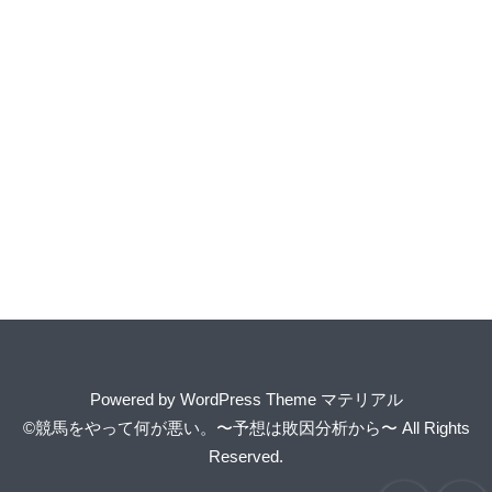
Powered by
WordPress Theme マテリアル
©競馬をやって何が悪い。〜予想は敗因分析から〜
All Rights
Reserved.