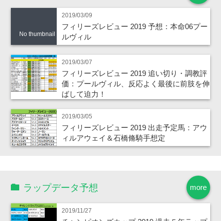
2019/03/09
フィリーズレビュー 2019 予想：本命06プー
No thumbnail
ルヴィル
2019/03/07
フィリーズレビュー 2019 追い切り・調教評
価：プールヴィル、反応よく最後に前肢を伸
ばして迫力！
2019/03/05
フィリーズレビュー 2019 出走予定馬：アウ
ィルアウェイ＆石橋脩騎手想定
ラップデータ予想
more
2019/11/27