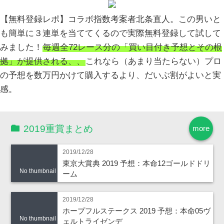
【無料登録レポ】コラボ指数考案者北条直人。この男いと
も簡単に３連単を当ててくるので実際無料登録して試して
みました！
毎週全72レース分の「買い目付き予想とその根
拠」が提供される、、
これなら（あまり当たらない）プロ
の予想を数万円かけて購入するより、だいぶ割がよいと実
感。
2019重賞まとめ
more
2019/12/28
東京大賞典 2019 予想：本命12ゴールドドリ
No thumbnail
ーム
2019/12/28
ホープフルステークス 2019 予想：本命05ヴ
No thumbnail
ェルトライゼンデ