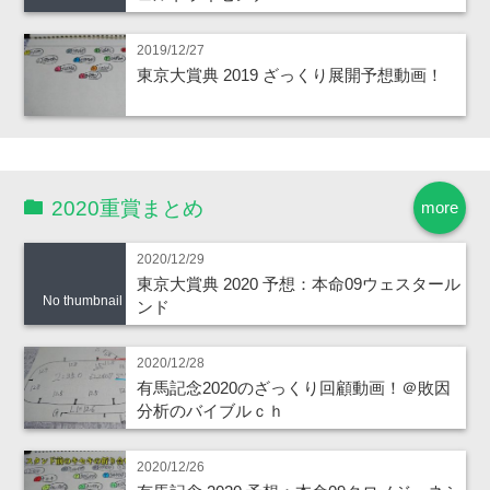
2019/12/27
東京大賞典 2019 ざっくり展開予想動画！
2020重賞まとめ
more
2020/12/29
東京大賞典 2020 予想：本命09ウェスタール
No thumbnail
ンド
2020/12/28
有馬記念2020のざっくり回顧動画！＠敗因
分析のバイブルｃｈ
2020/12/26