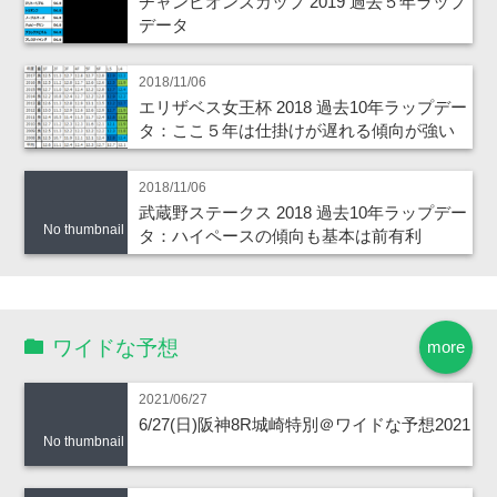
チャンピオンズカップ 2019 過去５年ラップ
データ
2018/11/06
エリザベス女王杯 2018 過去10年ラップデー
タ：ここ５年は仕掛けが遅れる傾向が強い
2018/11/06
武蔵野ステークス 2018 過去10年ラップデー
No thumbnail
タ：ハイペースの傾向も基本は前有利
ワイドな予想
more
2021/06/27
6/27(日)阪神8R城崎特別＠ワイドな予想2021
No thumbnail