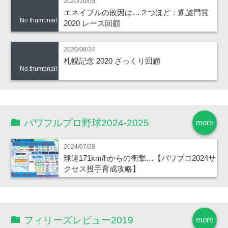
2020/10/05
エネイブルの敗因は…２つほど：凱旋門賞
No thumbnail
2020 レース回顧
2020/08/24
札幌記念 2020 ざっくり回顧
No thumbnail
パワフルプロ野球2024-2025
more
2024/07/28
球速171km/hからの衝撃…【パワプロ2024サ
クセス投手育成攻略】
フィリーズレビュー2019
more