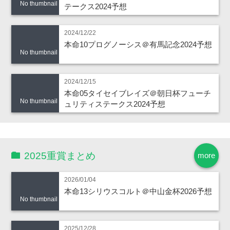
No thumbnail
テークス2024予想
2024/12/22
本命10プログノーシス＠有馬記念2024予想
No thumbnail
2024/12/15
本命05タイセイブレイズ＠朝日杯フューチ
No thumbnail
ュリティステークス2024予想
2025重賞まとめ
more
2026/01/04
本命13シリウスコルト＠中山金杯2026予想
No thumbnail
2025/12/28