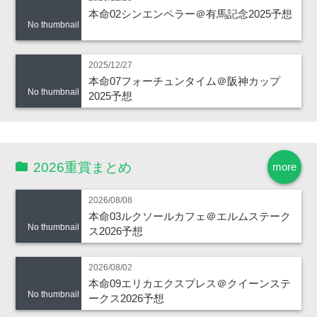
本命02シンエンペラー＠有馬記念2025予想
No thumbnail
2025/12/27
本命07フォーチュンタイム＠阪神カップ
No thumbnail
2025予想
2026重賞まとめ
more
2026/08/08
本命03ルクソールカフェ＠エルムステーク
No thumbnail
ス2026予想
2026/08/02
本命09エリカエクスプレス＠クイーンステ
No thumbnail
ークス2026予想