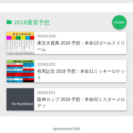
2018重賞予想
more
2018/12/28
東京大賞典 2018 予想：本命13ゴールドドリ
ーム
2018/12/22
有馬記念 2018 予想：本命11ミッキーロケッ
ト
2018/12/21
阪神カップ 2018 予想：本命02ミスターメロ
No thumbnail
ディ
sponsored link