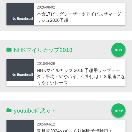
2026/08/02
本命17ビッグシーザー＠アイビスサマーダ
No thumbnail
ッシュ2026予想
NHKマイルカップ2018
more
2018/04/29
NHKマイルカップ 2018 予想用ラップデー
No thumbnail
タ：平均～ややハイ、仕掛けはＬ３最速にな
りやすいレース
youtube何悪ｃｈ
more
2024/04/12
皐月賞2024のざっくり展開予想動画！