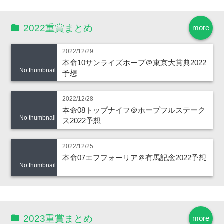
2022重賞まとめ
more
2022/12/29
本命10サンライズホープ＠東京大賞典2022
No thumbnail
予想
2022/12/28
本命08トップナイフ＠ホープフルステーク
No thumbnail
ス2022予想
2022/12/25
本命07エフフォーリア＠有馬記念2022予想
No thumbnail
2023重賞まとめ
more