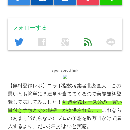
フォローする
line
twitter
facebook
google
feed
sponsored link
【無料登録レポ】コラボ指数考案者北条直人。この
男いとも簡単に３連単を当ててくるので実際無料登
録して試してみました！
毎週全72レース分の「買い
目付き予想とその根拠」が提供される、、
これなら
（あまり当たらない）プロの予想を数万円かけて購
入するより、だいぶ割がよいと実感。