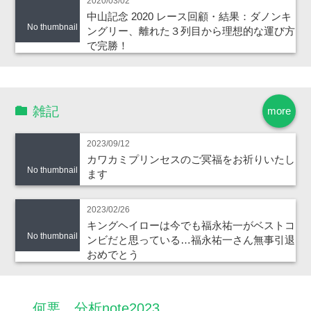
2020/03/02
中山記念 2020 レース回顧・結果：ダノンキ
No thumbnail
ングリー、離れた３列目から理想的な運び方
で完勝！
雑記
more
2023/09/12
カワカミプリンセスのご冥福をお祈りいたし
No thumbnail
ます
2023/02/26
キングヘイローは今でも福永祐一がベストコ
No thumbnail
ンビだと思っている…福永祐一さん無事引退
おめでとう
何悪。分析note2023