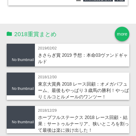
2018重賞まとめ
more
2019/02/02
きさらぎ賞 2019 予想：本命03ヴァンドギャ
No thumbnail
ルド
2018/12/30
東京大賞典 2018 レース回顧：オメガパフュ
No thumbnail
ーム、最後もやっぱり３歳馬の勝利！やっぱ
りミルコとルメールのワンツー！
2018/12/29
ホープフルステークス 2018 レース回顧・結
No thumbnail
果：サートゥルナーリア、狭いところを割っ
て最後は楽に抜け出した！