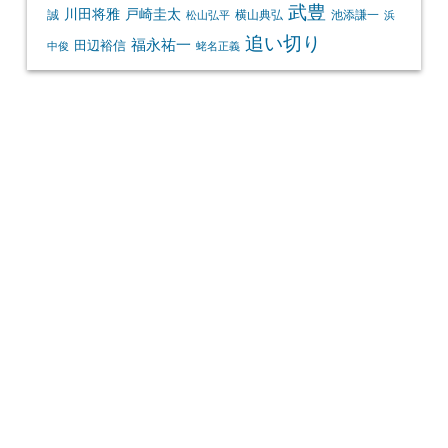
武豊
川田将雅
戸崎圭太
誠
横山典弘
池添謙一
松山弘平
浜
追い切り
福永祐一
田辺裕信
中俊
蛯名正義