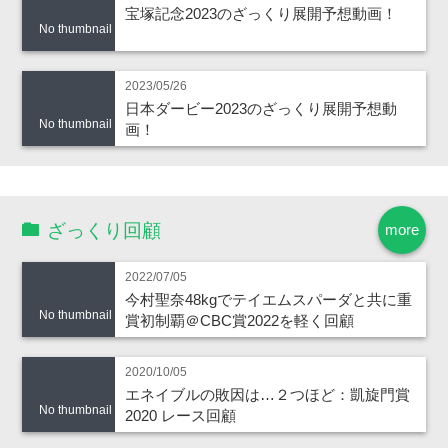
宝塚記念2023のざっくり展開予想動画！
No thumbnail
2023/05/26
日本ダービー2023のざっくり展開予想動
No thumbnail
画！
ざっくり回顧
more
2022/07/05
今村聖奈48kgでテイエムスパーダと共に重
No thumbnail
賞初制覇＠CBC賞2022を軽く回顧
2020/10/05
エネイブルの敗因は…２つほど：凱旋門賞
No thumbnail
2020 レース回顧