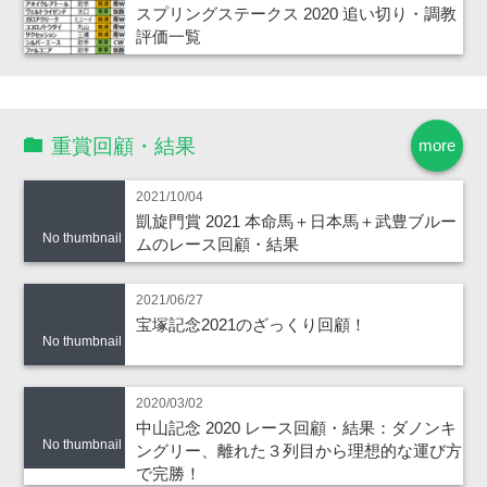
スプリングステークス 2020 追い切り・調教
評価一覧
重賞回顧・結果
more
2021/10/04
凱旋門賞 2021 本命馬＋日本馬＋武豊ブルー
No thumbnail
ムのレース回顧・結果
2021/06/27
宝塚記念2021のざっくり回顧！
No thumbnail
2020/03/02
中山記念 2020 レース回顧・結果：ダノンキ
No thumbnail
ングリー、離れた３列目から理想的な運び方
で完勝！