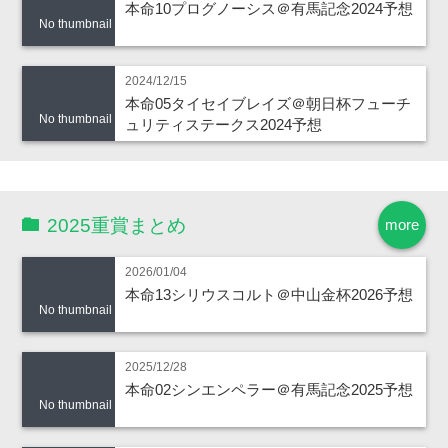
本命10プログノーシス＠有馬記念2024予想
No thumbnail
2024/12/15
本命05タイセイブレイズ＠朝日杯フューチ
No thumbnail
ュリティステークス2024予想
2025重賞まとめ
more
2026/01/04
本命13シリウスコルト＠中山金杯2026予想
No thumbnail
2025/12/28
本命02シンエンペラー＠有馬記念2025予想
No thumbnail