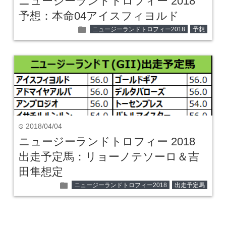
ニュージーランドトロフィー 2018
予想：本命04アイスフィヨルド
folder
ニュージーランドトロフィー2018
予想
2018/04/04
time
ニュージーランドトロフィー 2018
出走予定馬：リョーノテソーロ＆吉
田隼想定
folder
ニュージーランドトロフィー2018
出走予定馬