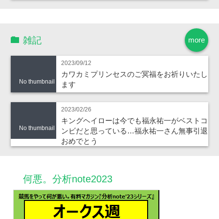
雑記
more
2023/09/12
カワカミプリンセスのご冥福をお祈りいたし
No thumbnail
ます
2023/02/26
キングヘイローは今でも福永祐一がベストコ
No thumbnail
ンビだと思っている…福永祐一さん無事引退
おめでとう
何悪。分析note2023