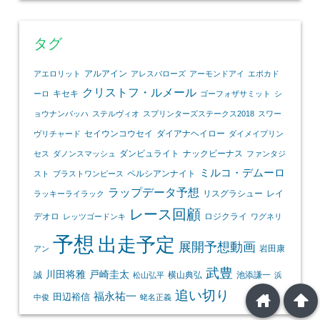
タグ
アルアイン
アエロリット
アレスバローズ
アーモンドアイ
エポカド
クリストフ・ルメール
キセキ
ーロ
ゴーフォザサミット
シ
ョウナンバッハ
ステルヴィオ
スプリンターズステークス2018
スワー
セイウンコウセイ
ダイアナヘイロー
ヴリチャード
ダイメイプリン
ナックビーナス
セス
ダノンスマッシュ
ダンビュライト
ファンタジ
ミルコ・デムーロ
ペルシアンナイト
スト
ブラストワンピース
ラップデータ予想
リスグラシュー
ラッキーライラック
レイ
レース回顧
デオロ
レッツゴードンキ
ロジクライ
ワグネリ
予想
出走予定
展開予想動画
岩田康
アン
武豊
川田将雅
戸崎圭太
誠
横山典弘
池添謙一
松山弘平
浜
追い切り
福永祐一
home
arrowup
田辺裕信
中俊
蛯名正義