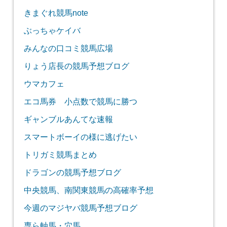
きまぐれ競馬note
ぶっちゃケイバ
みんなの口コミ競馬広場
りょう店長の競馬予想ブログ
ウマカフェ
エコ馬券 小点数で競馬に勝つ
ギャンブルあんてな速報
スマートボーイの様に逃げたい
トリガミ競馬まとめ
ドラゴンの競馬予想ブログ
中央競馬、南関東競馬の高確率予想
今週のマジヤバ競馬予想ブログ
専ら軸馬・穴馬