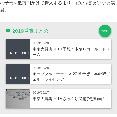
の予想を数万円かけて購入するより、だいぶ割がよいと実
感。
2019重賞まとめ
more
2019/12/28
東京大賞典 2019 予想：本命12ゴールドドリ
No thumbnail
ーム
2019/12/28
ホープフルステークス 2019 予想：本命05ヴ
No thumbnail
ェルトライゼンデ
2019/12/27
東京大賞典 2019 ざっくり展開予想動画！