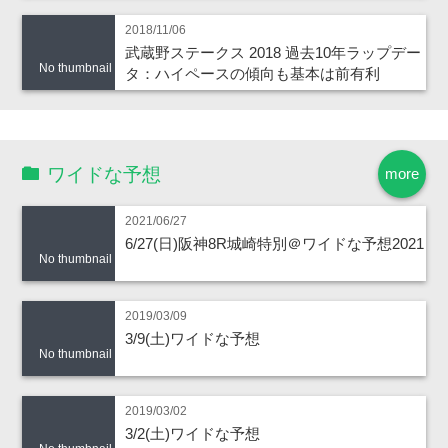
2018/11/06
武蔵野ステークス 2018 過去10年ラップデー
No thumbnail
タ：ハイペースの傾向も基本は前有利
ワイドな予想
more
2021/06/27
6/27(日)阪神8R城崎特別＠ワイドな予想2021
No thumbnail
2019/03/09
3/9(土)ワイドな予想
No thumbnail
2019/03/02
3/2(土)ワイドな予想