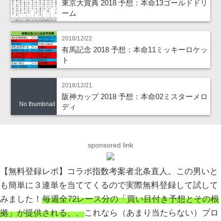
東京大賞典 2018 予想：本命13ゴールドドリ
ーム
2018/12/22
有馬記念 2018 予想：本命11ミッキーロケッ
ト
2018/12/21
阪神カップ 2018 予想：本命02ミスターメロ
No thumbnail
ディ
sponsored link
【無料登録レポ】コラボ指数考案者北条直人。この男いと
も簡単に３連単を当ててくるので実際無料登録して試して
みました！
毎週全72レース分の「買い目付き予想とその根
拠」が提供される、、
これなら（あまり当たらない）プロ