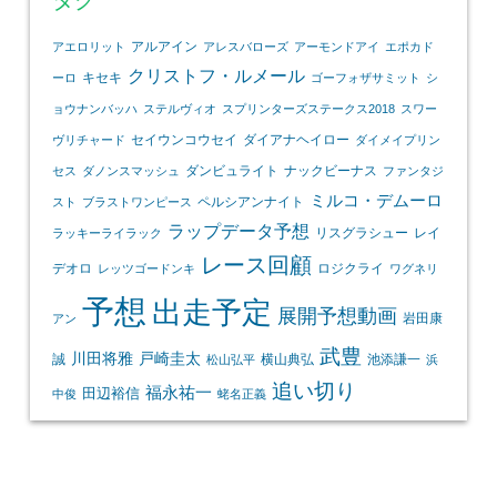
タグ
アルアイン
アエロリット
アレスバローズ
アーモンドアイ
エポカド
クリストフ・ルメール
キセキ
ーロ
ゴーフォザサミット
シ
ョウナンバッハ
ステルヴィオ
スプリンターズステークス2018
スワー
セイウンコウセイ
ダイアナヘイロー
ヴリチャード
ダイメイプリン
ナックビーナス
セス
ダノンスマッシュ
ダンビュライト
ファンタジ
ミルコ・デムーロ
ペルシアンナイト
スト
ブラストワンピース
ラップデータ予想
リスグラシュー
ラッキーライラック
レイ
レース回顧
デオロ
レッツゴードンキ
ロジクライ
ワグネリ
予想
出走予定
展開予想動画
岩田康
アン
武豊
川田将雅
戸崎圭太
誠
横山典弘
池添謙一
松山弘平
浜
追い切り
福永祐一
田辺裕信
中俊
蛯名正義