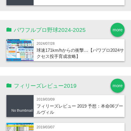
パワフルプロ野球2024-2025
more
2024/07/28
球速171km/hからの衝撃…【パワプロ2024サ
クセス投手育成攻略】
フィリーズレビュー2019
more
2019/03/09
フィリーズレビュー 2019 予想：本命06プー
No thumbnail
ルヴィル
2019/03/07