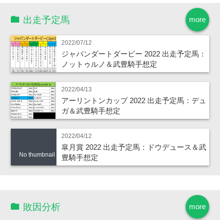
出走予定馬
more
2022/07/12
ジャパンダートダービー 2022 出走予定馬：
ノットゥルノ＆武豊騎手想定
2022/04/13
アーリントンカップ 2022 出走予定馬：デュ
ガ＆武豊騎手想定
2022/04/12
皐月賞 2022 出走予定馬：ドウデュース＆武
No thumbnail
豊騎手想定
敗因分析
more