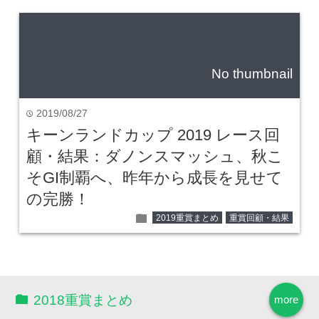
No thumbnail
2019/08/27
time
キーンランドカップ 2019 レース回
顧・結果：ダノンスマッシュ、秋こ
そGI制覇へ、昨年から成長を見せて
の完勝！
folder
2019重賞まとめ
重賞回顧・結果
2018重賞まとめ
more