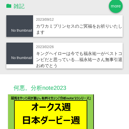
雑記
more
2023/09/12
カワカミプリンセスのご冥福をお祈りいたし
No thumbnail
ます
2023/02/26
キングヘイローは今でも福永祐一がベストコ
No thumbnail
ンビだと思っている…福永祐一さん無事引退
おめでとう
何悪。分析note2023