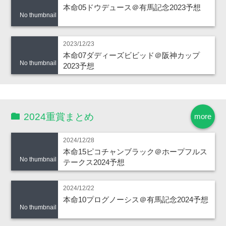
本命05ドウデュース＠有馬記念2023予想
No thumbnail
2023/12/23
本命07ダディーズビビッド＠阪神カップ
No thumbnail
2023予想
2024重賞まとめ
more
2024/12/28
本命15ピコチャンブラック＠ホープフルス
No thumbnail
テークス2024予想
2024/12/22
本命10プログノーシス＠有馬記念2024予想
No thumbnail