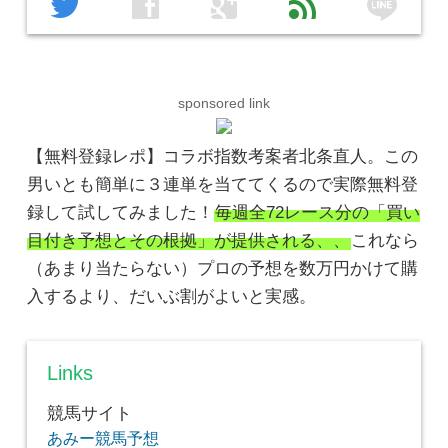
line
twitter
facebook
google
feed
sponsored link
【無料登録レポ】コラボ指数考案者北条直人。この
男いとも簡単に３連単を当ててくるので実際無料登
録して試してみました！
毎週全72レース分の「買い
目付き予想とその根拠」が提供される、、
これなら
（あまり当たらない）プロの予想を数万円かけて購
入するより、だいぶ割がよいと実感。
Links
競馬サイト
あみー競馬予想