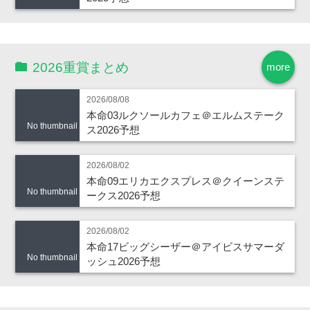
2026重賞まとめ
more
2026/08/08
本命03ルクソールカフェ＠エルムステーク
No thumbnail
ス2026予想
2026/08/02
本命09エリカエクスプレス＠クイーンステ
No thumbnail
ークス2026予想
2026/08/02
本命17ビッグシーザー＠アイビスサマーダ
No thumbnail
ッシュ2026予想