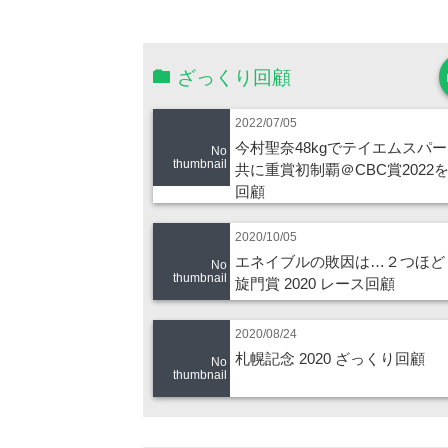
ざっくり回顧
2022/07/05
今村聖奈48kgでテイエムスパ
No
thumbnail
共に重賞初制覇＠CBC賞2022
回顧
2020/10/05
エネイブルの敗因は…２つほど
No
thumbnail
旋門賞 2020 レース回顧
2020/08/24
札幌記念 2020 ざっくり回顧
No
thumbnail