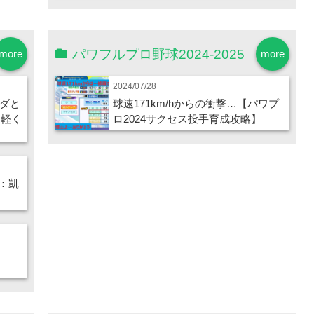
パワフルプロ野球2024-2025
more
more
2024/07/28
ーダと
球速171km/hからの衝撃…【パワプ
を軽く
ロ2024サクセス投手育成攻略】
：凱