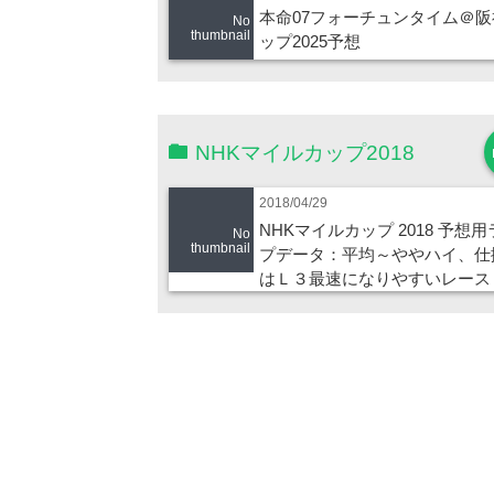
本命07フォーチュンタイム＠阪
No
thumbnail
ップ2025予想
NHKマイルカップ2018
2018/04/29
NHKマイルカップ 2018 予想
No
thumbnail
プデータ：平均～ややハイ、仕
はＬ３最速になりやすいレース