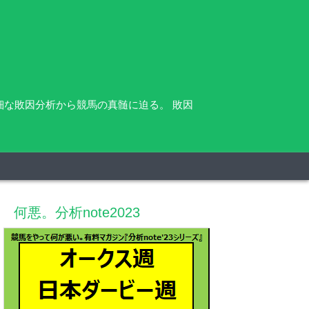
細な敗因分析から競馬の真髄に迫る。 敗因
何悪。分析note2023