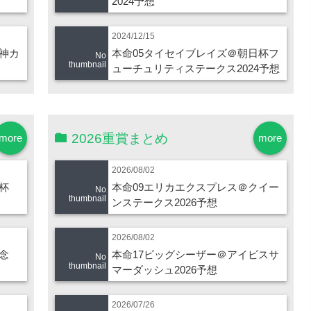
2024予想
2024/12/15
神カ
本命05タイセイブレイズ＠朝日杯フ
No
thumbnail
ューチュリティステークス2024予想
2026重賞まとめ
more
more
2026/08/02
杯
本命09エリカエクスプレス＠クイー
No
thumbnail
ンステークス2026予想
2026/08/02
念
本命17ビッグシーザー＠アイビスサ
No
thumbnail
マーダッシュ2026予想
2026/07/26