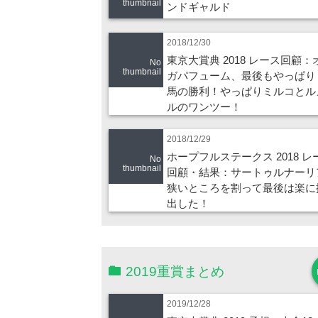
thumbnail
ンドギャルド
2018/12/30
東京大賞典 2018 レース回顧：
No
thumbnail
ガパフューム、最後もやっぱり
馬の勝利！やっぱりミルコとル
ルのワンツー！
2018/12/29
ホープフルステークス 2018 レ
No
thumbnail
回顧・結果：サートゥルナーリ
狭いところを割って最後は楽に
出した！
2019重賞まとめ
2019/12/28