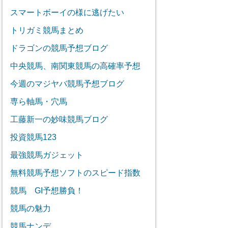
スマートボーイの様に逃げたい
トリガミ競馬まとめ
ドラゴンの競馬予想ブログ
中央競馬、南関東競馬の高確率予想
今週のマジヤバ競馬予想ブログ
専ら軸馬・穴馬
工藤新一の妙味競馬ブログ
投資競馬123
最強競馬ガジェット
無料競馬予想ソフトのスピード指数
競馬 GI予想勝負！
競馬の魅力
競馬ナンデ