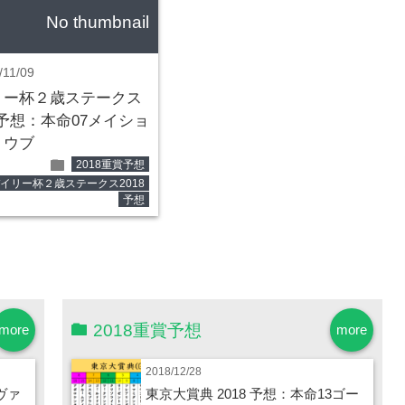
No thumbnail
/11/09
リー杯２歳ステークス
8 予想：本命07メイショ
ョウブ
folder
2018重賞予想
イリー杯２歳ステークス2018
予想
2018重賞予想
more
more
2018/12/28
ヴァ
東京大賞典 2018 予想：本命13ゴー