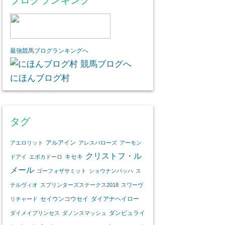
ブログランキング
最強競馬ブログランキングへ
にほんブログ村
タグ
アルアイン
アエロリット
アレスバローズ
アーモン
クリストフ・ル
キセキ
ドアイ
エポカドーロ
メール
ゴーフォザサミット
ショウナンバッハ
ス
テルヴィオ
スプリンターズステークス2018
スワーヴ
セイウンコウセイ
ダイアナヘイロー
リチャード
ダイメイプリンセス
ダノンスマッシュ
ダンビュライ