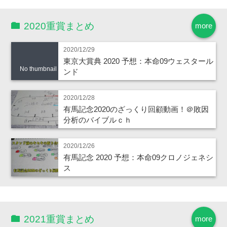
2020重賞まとめ
more
2020/12/29
東京大賞典 2020 予想：本命09ウェスタール
No thumbnail
ンド
2020/12/28
有馬記念2020のざっくり回顧動画！＠敗因
分析のバイブルｃｈ
2020/12/26
有馬記念 2020 予想：本命09クロノジェネシ
ス
2021重賞まとめ
more