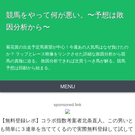
競馬をやって何が悪い。〜予想は敗
因分析から〜
菊花賞の出走予定馬展望が中心！今週あの人気馬はなぜ負けたの
か？ ラップとレース映像をリンクさせた詳細な敗因分析から競
馬の真髄に迫る。 敗因分析できれば次買うべき馬が解る。競馬
予想は回顧から始まる。
MENU
sponsored link
【無料登録レポ】コラボ指数考案者北条直人。この男いと
も簡単に３連単を当ててくるので実際無料登録して試して