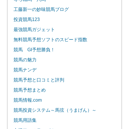
工藤新一の妙味競馬ブログ
投資競馬123
最強競馬ガジェット
無料競馬予想ソフトのスピード指数
競馬 GI予想勝負！
競馬の魅力
競馬ナンデ
競馬予想と口コミと評判
競馬予想まとめ
競馬情報.com
競馬投資システム～馬弦（うまげん）～
競馬用語集