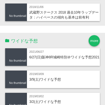
2018/11/06
武蔵野ステークス 2018 過去10年ラップデー
No thumbnail
タ：ハイペースの傾向も基本は前有利
ワイドな予想
more
2021/06/27
6/27(日)阪神8R城崎特別＠ワイドな予想2021
No thumbnail
2019/03/09
3/9(土)ワイドな予想
No thumbnail
2019/03/02
3/2(土)ワイドな予想