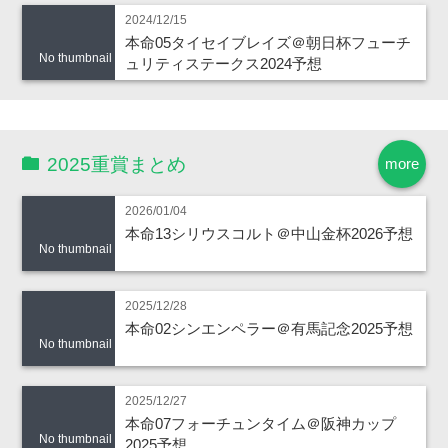
2024/12/15
本命05タイセイブレイズ＠朝日杯フューチ
No thumbnail
ュリティステークス2024予想
2025重賞まとめ
more
2026/01/04
本命13シリウスコルト＠中山金杯2026予想
No thumbnail
2025/12/28
本命02シンエンペラー＠有馬記念2025予想
No thumbnail
2025/12/27
本命07フォーチュンタイム＠阪神カップ
No thumbnail
2025予想