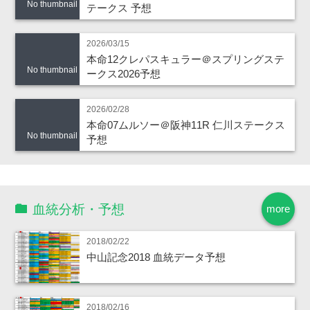
No thumbnail
テークス 予想
2026/03/15
本命12クレパスキュラー＠スプリングステ
No thumbnail
ークス2026予想
2026/02/28
本命07ムルソー＠阪神11R 仁川ステークス
No thumbnail
予想
血統分析・予想
more
2018/02/22
中山記念2018 血統データ予想
2018/02/16