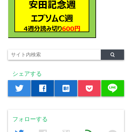
シェアする
line
twitter
facebook
hatenabookmark
フォローする