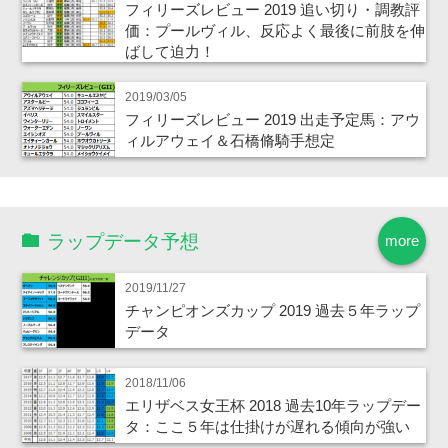
フィリーズレビュー 2019 追い切り・調教評
価：プールヴィル、反応よく最後に前肢を伸
ばして迫力！
2019/03/05
フィリーズレビュー 2019 出走予定馬：アウ
ィルアウェイ＆石橋脩騎手想定
ラップデータ予想
more
2019/11/27
チャンピオンズカップ 2019 過去５年ラップ
データ
2018/11/06
エリザベス女王杯 2018 過去10年ラップデー
タ：ここ５年は仕掛けが遅れる傾向が強い