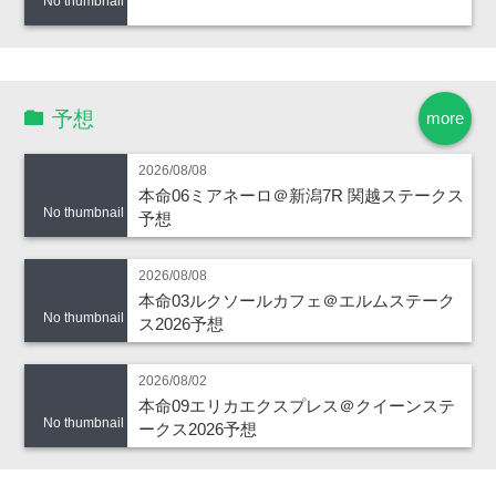
No thumbnail
予想
more
2026/08/08
本命06ミアネーロ＠新潟7R 関越ステークス
No thumbnail
予想
2026/08/08
本命03ルクソールカフェ＠エルムステーク
No thumbnail
ス2026予想
2026/08/02
本命09エリカエクスプレス＠クイーンステ
No thumbnail
ークス2026予想