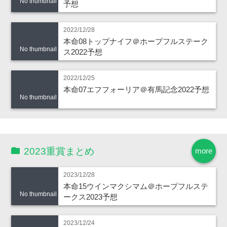
No thumbnail
予想
2022/12/28
本命08トップナイフ＠ホープフルステーク
No thumbnail
ス2022予想
2022/12/25
本命07エフフォーリア＠有馬記念2022予想
No thumbnail
2023重賞まとめ
more
2023/12/28
本命15ウインマクシマム＠ホープフルステ
No thumbnail
ークス2023予想
2023/12/24