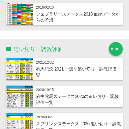
2018/02/16
フェブラリーステークス2018 血統データか
らの予想
追い切り・調教評価
more
2021/12/22
有馬記念 2021 一週前追い切り・調教評価一
覧
2020/10/15
府中牝馬ステークス2020の追い切り・調教
評価一覧
2020/03/21
スプリングステークス 2020 追い切り・調教