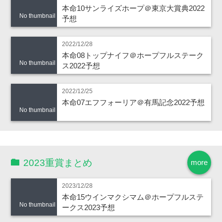
本命10サンライズホープ＠東京大賞典2022
No thumbnail
予想
2022/12/28
本命08トップナイフ＠ホープフルステーク
No thumbnail
ス2022予想
2022/12/25
本命07エフフォーリア＠有馬記念2022予想
No thumbnail
2023重賞まとめ
more
2023/12/28
本命15ウインマクシマム＠ホープフルステ
No thumbnail
ークス2023予想