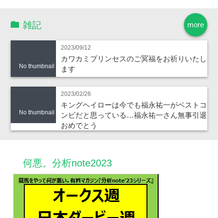
雑記
more
2023/09/12
カワカミプリンセスのご冥福をお祈りいたし
No thumbnail
ます
2023/02/26
キングヘイローは今でも福永祐一がベストコ
No thumbnail
ンビだと思っている…福永祐一さん無事引退
おめでとう
何悪。分析note2023