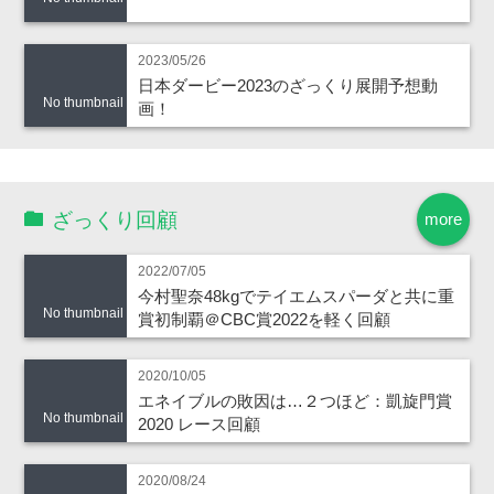
2023/05/26
日本ダービー2023のざっくり展開予想動
No thumbnail
画！
ざっくり回顧
more
2022/07/05
今村聖奈48kgでテイエムスパーダと共に重
No thumbnail
賞初制覇＠CBC賞2022を軽く回顧
2020/10/05
エネイブルの敗因は…２つほど：凱旋門賞
No thumbnail
2020 レース回顧
2020/08/24