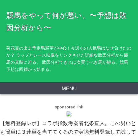
競馬をやって何が悪い。〜予想は敗
因分析から〜
菊花賞の出走予定馬展望が中心！今週あの人気馬はなぜ負けたの
か？ ラップとレース映像をリンクさせた詳細な敗因分析から競
馬の真髄に迫る。 敗因分析できれば次買うべき馬が解る。競馬
予想は回顧から始まる。
MENU
sponsored link
【無料登録レポ】コラボ指数考案者北条直人。この男いと
も簡単に３連単を当ててくるので実際無料登録して試して