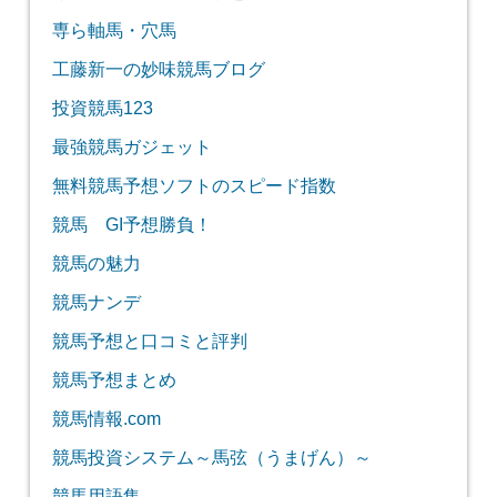
専ら軸馬・穴馬
工藤新一の妙味競馬ブログ
投資競馬123
最強競馬ガジェット
無料競馬予想ソフトのスピード指数
競馬 GI予想勝負！
競馬の魅力
競馬ナンデ
競馬予想と口コミと評判
競馬予想まとめ
競馬情報.com
競馬投資システム～馬弦（うまげん）～
競馬用語集