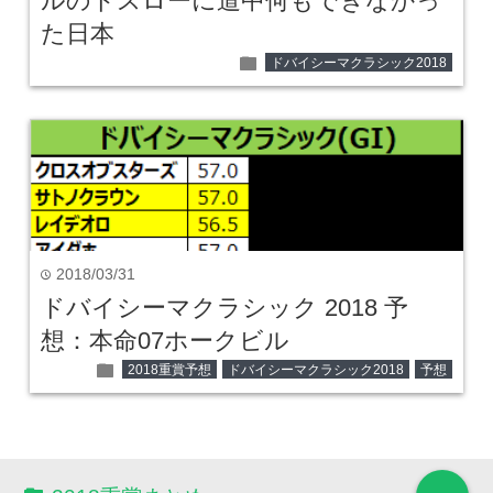
ルのドスローに道中何もできなかっ
た日本
folder
ドバイシーマクラシック2018
2018/03/31
time
ドバイシーマクラシック 2018 予
想：本命07ホークビル
folder
2018重賞予想
ドバイシーマクラシック2018
予想