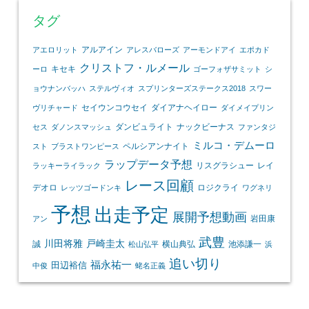
タグ
アルアイン
アエロリット
アレスバローズ
アーモンドアイ
エポカド
クリストフ・ルメール
キセキ
ーロ
ゴーフォザサミット
シ
ョウナンバッハ
ステルヴィオ
スプリンターズステークス2018
スワー
セイウンコウセイ
ダイアナヘイロー
ヴリチャード
ダイメイプリン
ナックビーナス
セス
ダノンスマッシュ
ダンビュライト
ファンタジ
ミルコ・デムーロ
ペルシアンナイト
スト
ブラストワンピース
ラップデータ予想
リスグラシュー
ラッキーライラック
レイ
レース回顧
デオロ
レッツゴードンキ
ロジクライ
ワグネリ
予想
出走予定
展開予想動画
岩田康
アン
武豊
川田将雅
戸崎圭太
誠
横山典弘
池添謙一
松山弘平
浜
追い切り
福永祐一
田辺裕信
中俊
蛯名正義