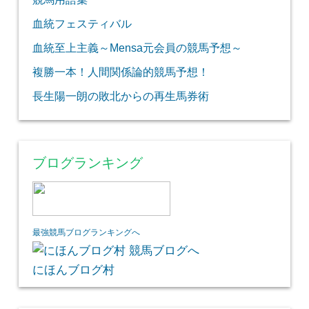
血統フェスティバル
血統至上主義～Mensa元会員の競馬予想～
複勝一本！人間関係論的競馬予想！
長生陽一朗の敗北からの再生馬券術
ブログランキング
最強競馬ブログランキングへ
にほんブログ村