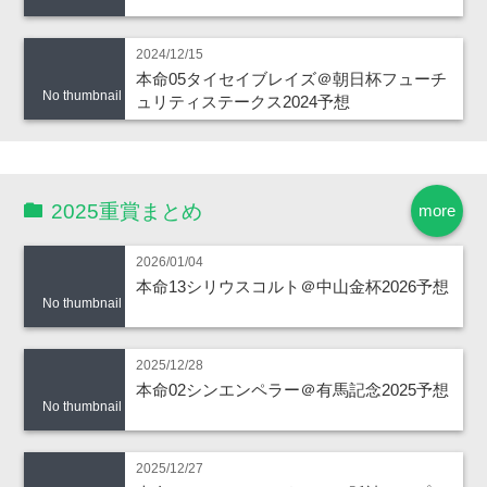
2024/12/15
本命05タイセイブレイズ＠朝日杯フューチ
No thumbnail
ュリティステークス2024予想
2025重賞まとめ
more
2026/01/04
本命13シリウスコルト＠中山金杯2026予想
No thumbnail
2025/12/28
本命02シンエンペラー＠有馬記念2025予想
No thumbnail
2025/12/27