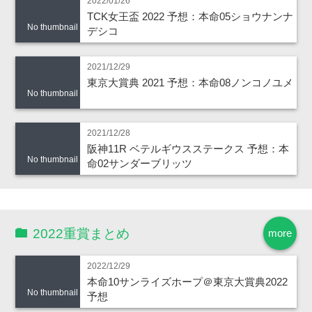
2022/01/26
TCK女王盃 2022 予想：本命05ショウナンナ
No thumbnail
デシコ
2021/12/29
東京大賞典 2021 予想：本命08ノンコノユメ
No thumbnail
2021/12/28
阪神11R ベテルギウスステークス 予想：本
No thumbnail
命02サンダーブリッツ
2022重賞まとめ
more
2022/12/29
本命10サンライズホープ＠東京大賞典2022
No thumbnail
予想