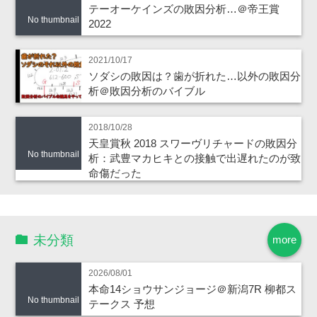
テーオーケインズの敗因分析…＠帝王賞
No thumbnail
2022
2021/10/17
ソダシの敗因は？歯が折れた…以外の敗因分
析＠敗因分析のバイブル
2018/10/28
天皇賞秋 2018 スワーヴリチャードの敗因分
No thumbnail
析：武豊マカヒキとの接触で出遅れたのが致
命傷だった
未分類
more
2026/08/01
本命14ショウサンジョージ＠新潟7R 柳都ス
No thumbnail
テークス 予想