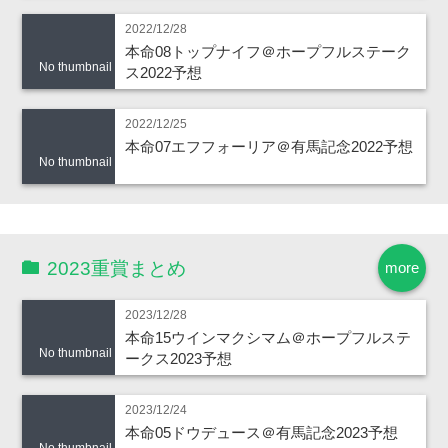
2022/12/28
本命08トップナイフ＠ホープフルステーク
No thumbnail
ス2022予想
2022/12/25
本命07エフフォーリア＠有馬記念2022予想
No thumbnail
2023重賞まとめ
more
2023/12/28
本命15ウインマクシマム＠ホープフルステ
No thumbnail
ークス2023予想
2023/12/24
本命05ドウデュース＠有馬記念2023予想