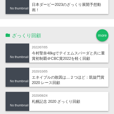
日本ダービー2023のざっくり展開予想動
No thumbnail
画！
ざっくり回顧
more
2022/07/05
今村聖奈48kgでテイエムスパーダと共に重
No thumbnail
賞初制覇＠CBC賞2022を軽く回顧
2020/10/05
エネイブルの敗因は…２つほど：凱旋門賞
No thumbnail
2020 レース回顧
2020/08/24
札幌記念 2020 ざっくり回顧
No thumbnail