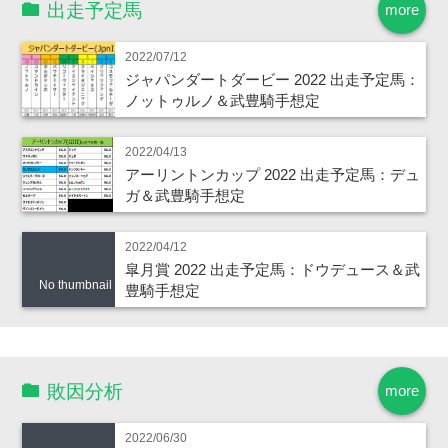
出走予定馬
more
2022/07/12
ジャパンダートダービー 2022 出走予定馬：
ノットゥルノ＆武豊騎手想定
2022/04/13
アーリントンカップ 2022 出走予定馬：デュ
ガ＆武豊騎手想定
2022/04/12
皐月賞 2022 出走予定馬：ドウデュース＆武
No thumbnail
豊騎手想定
敗因分析
more
2022/06/30