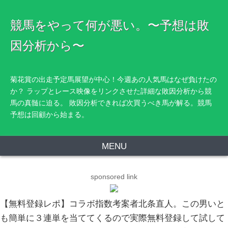
競馬をやって何が悪い。〜予想は敗
因分析から〜
菊花賞の出走予定馬展望が中心！今週あの人気馬はなぜ負けたの
か？ ラップとレース映像をリンクさせた詳細な敗因分析から競
馬の真髄に迫る。 敗因分析できれば次買うべき馬が解る。競馬
予想は回顧から始まる。
MENU
sponsored link
【無料登録レポ】コラボ指数考案者北条直人。この男いと
も簡単に３連単を当ててくるので実際無料登録して試して