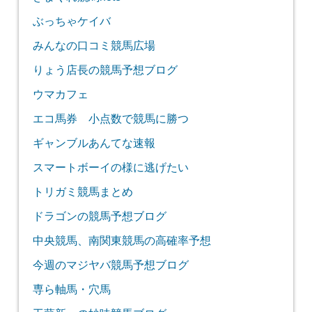
ぶっちゃケイバ
みんなの口コミ競馬広場
りょう店長の競馬予想ブログ
ウマカフェ
エコ馬券 小点数で競馬に勝つ
ギャンブルあんてな速報
スマートボーイの様に逃げたい
トリガミ競馬まとめ
ドラゴンの競馬予想ブログ
中央競馬、南関東競馬の高確率予想
今週のマジヤバ競馬予想ブログ
専ら軸馬・穴馬