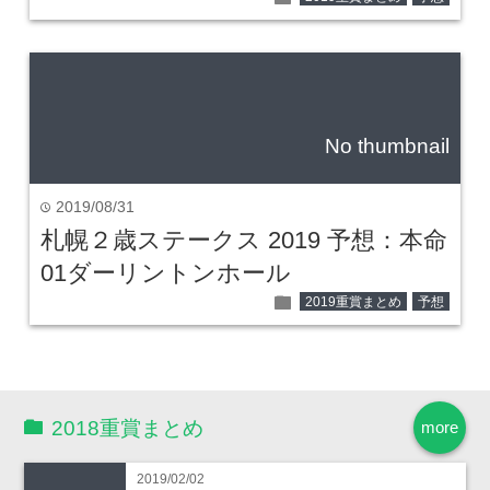
No thumbnail
2019/08/31
time
札幌２歳ステークス 2019 予想：本命
01ダーリントンホール
folder
2019重賞まとめ
予想
2018重賞まとめ
more
2019/02/02