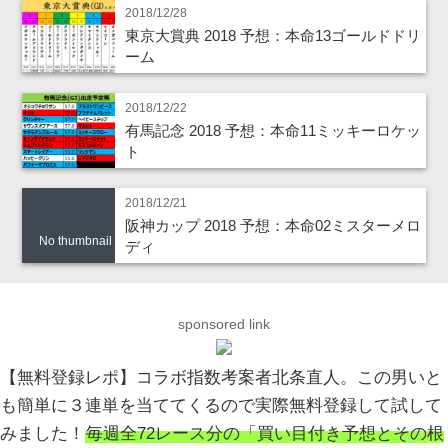
2018/12/28
東京大賞典 2018 予想：本命13ゴールドドリ
ーム
2018/12/22
有馬記念 2018 予想：本命11ミッキーロケッ
ト
2018/12/21
阪神カップ 2018 予想：本命02ミスターメロ
No thumbnail
ディ
sponsored link
【無料登録レポ】コラボ指数考案者北条直人。この男いと
も簡単に３連単を当ててくるので実際無料登録して試して
みました！
毎週全72レース分の「買い目付き予想とその根