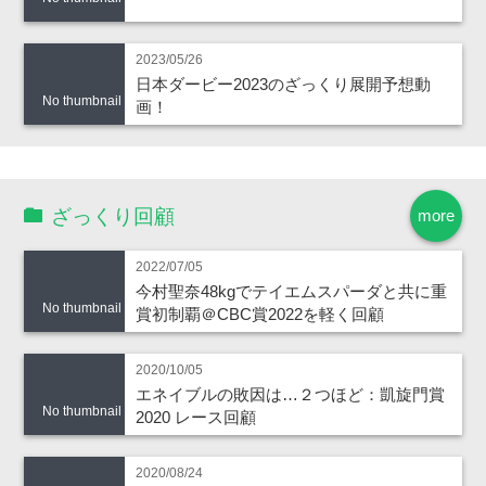
2023/05/26
日本ダービー2023のざっくり展開予想動
No thumbnail
画！
ざっくり回顧
more
2022/07/05
今村聖奈48kgでテイエムスパーダと共に重
No thumbnail
賞初制覇＠CBC賞2022を軽く回顧
2020/10/05
エネイブルの敗因は…２つほど：凱旋門賞
No thumbnail
2020 レース回顧
2020/08/24