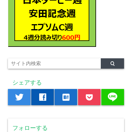
シェアする
line
twitter
facebook
hatenabookmark
フォローする