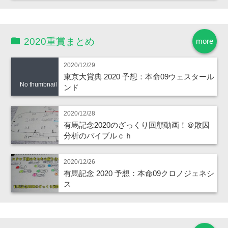
2020重賞まとめ
more
2020/12/29
東京大賞典 2020 予想：本命09ウェスタール
No thumbnail
ンド
2020/12/28
有馬記念2020のざっくり回顧動画！＠敗因
分析のバイブルｃｈ
2020/12/26
有馬記念 2020 予想：本命09クロノジェネシ
ス