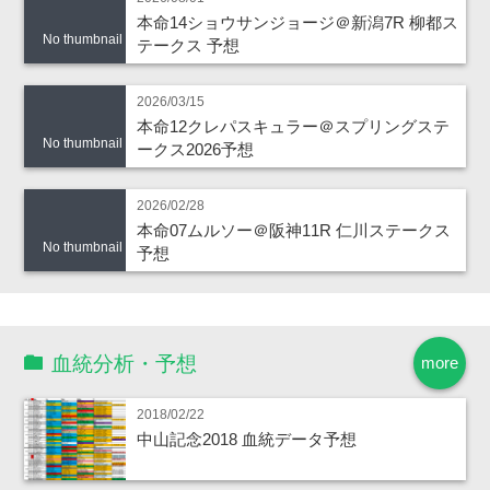
本命14ショウサンジョージ＠新潟7R 柳都ス
No thumbnail
テークス 予想
2026/03/15
本命12クレパスキュラー＠スプリングステ
No thumbnail
ークス2026予想
2026/02/28
本命07ムルソー＠阪神11R 仁川ステークス
No thumbnail
予想
血統分析・予想
more
2018/02/22
中山記念2018 血統データ予想