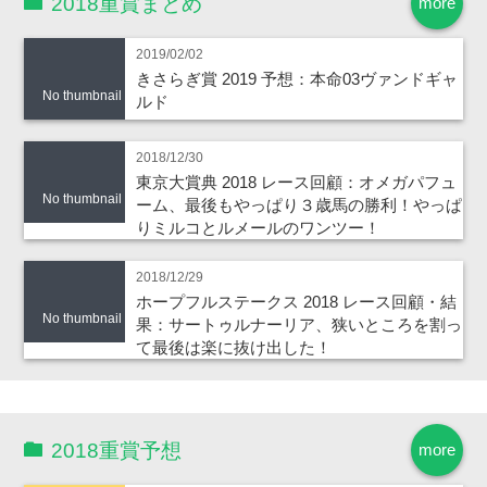
2018重賞まとめ
more
2019/02/02
きさらぎ賞 2019 予想：本命03ヴァンドギャ
No thumbnail
ルド
2018/12/30
東京大賞典 2018 レース回顧：オメガパフュ
No thumbnail
ーム、最後もやっぱり３歳馬の勝利！やっぱ
りミルコとルメールのワンツー！
2018/12/29
ホープフルステークス 2018 レース回顧・結
No thumbnail
果：サートゥルナーリア、狭いところを割っ
て最後は楽に抜け出した！
2018重賞予想
more