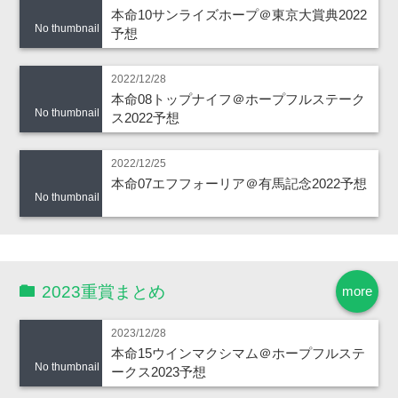
本命10サンライズホープ＠東京大賞典2022
No thumbnail
予想
2022/12/28
本命08トップナイフ＠ホープフルステーク
No thumbnail
ス2022予想
2022/12/25
本命07エフフォーリア＠有馬記念2022予想
No thumbnail
2023重賞まとめ
more
2023/12/28
本命15ウインマクシマム＠ホープフルステ
No thumbnail
ークス2023予想