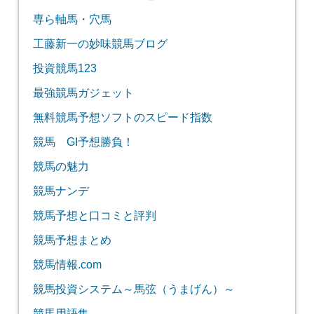
専ら軸馬・穴馬
工藤新一の妙味競馬ブログ
投資競馬123
最強競馬ガジェット
無料競馬予想ソフトのスピード指数
競馬 GI予想勝負！
競馬の魅力
競馬ナンデ
競馬予想と口コミと評判
競馬予想まとめ
競馬情報.com
競馬投資システム～馬弦（うまげん）～
競馬用語集