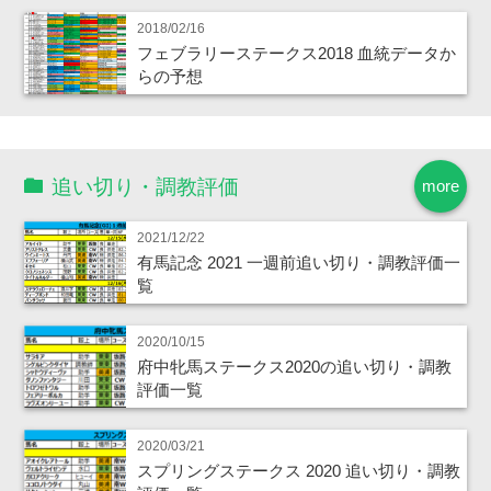
2018/02/16
フェブラリーステークス2018 血統データか
らの予想
追い切り・調教評価
more
2021/12/22
有馬記念 2021 一週前追い切り・調教評価一
覧
2020/10/15
府中牝馬ステークス2020の追い切り・調教
評価一覧
2020/03/21
スプリングステークス 2020 追い切り・調教