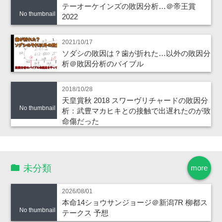
テーオーケインズの敗因分析…＠帝王賞
No thumbnail
2022
2021/10/17
ソダシの敗因は？歯が折れた…以外の敗因分
析＠敗因分析のバイブル
2018/10/28
天皇賞秋 2018 スワーヴリチャードの敗因分
No thumbnail
析：武豊マカヒキとの接触で出遅れたのが致
命傷だった
未分類
more
2026/08/01
本命14ショウサンジョージ＠新潟7R 柳都ス
No thumbnail
テークス 予想