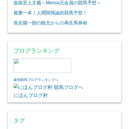
血統至上主義～Mensa元会員の競馬予想～
複勝一本！人間関係論的競馬予想！
長生陽一朗の敗北からの再生馬券術
ブログランキング
最強競馬ブログランキングへ
にほんブログ村
タグ