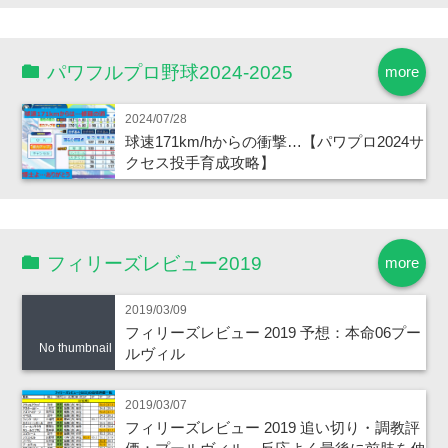
パワフルプロ野球2024-2025
more
2024/07/28
球速171km/hからの衝撃…【パワプロ2024サ
クセス投手育成攻略】
フィリーズレビュー2019
more
2019/03/09
フィリーズレビュー 2019 予想：本命06プー
No thumbnail
ルヴィル
2019/03/07
フィリーズレビュー 2019 追い切り・調教評