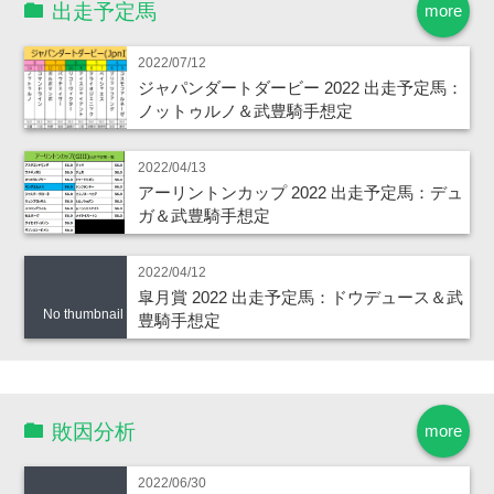
出走予定馬
more
2022/07/12
ジャパンダートダービー 2022 出走予定馬：
ノットゥルノ＆武豊騎手想定
2022/04/13
アーリントンカップ 2022 出走予定馬：デュ
ガ＆武豊騎手想定
2022/04/12
皐月賞 2022 出走予定馬：ドウデュース＆武
No thumbnail
豊騎手想定
敗因分析
more
2022/06/30