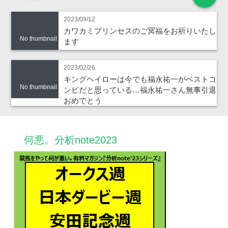
2023/09/12
カワカミプリンセスのご冥福をお祈りいたし
No thumbnail
ます
2023/02/26
キングヘイローは今でも福永祐一がベストコ
No thumbnail
ンビだと思っている…福永祐一さん無事引退
おめでとう
何悪。分析note2023