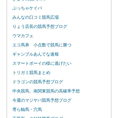
ぶっちゃケイバ
みんなの口コミ競馬広場
りょう店長の競馬予想ブログ
ウマカフェ
エコ馬券 小点数で競馬に勝つ
ギャンブルあんてな速報
スマートボーイの様に逃げたい
トリガミ競馬まとめ
ドラゴンの競馬予想ブログ
中央競馬、南関東競馬の高確率予想
今週のマジヤバ競馬予想ブログ
専ら軸馬・穴馬