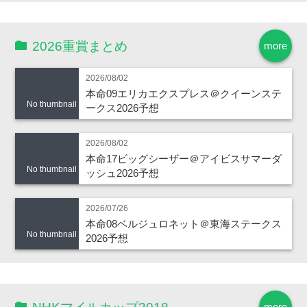
2026重賞まとめ
more
2026/08/02
本命09エリカエクスプレス＠クイーンステ
No thumbnail
ークス2026予想
2026/08/02
本命17ビッグシーザー＠アイビスサマーダ
No thumbnail
ッシュ2026予想
2026/07/26
本命08ベルジュロネット＠東海ステークス
No thumbnail
2026予想
more