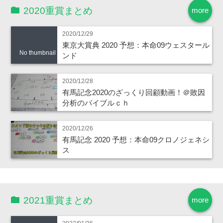
2020重賞まとめ
more
2020/12/29
東京大賞典 2020 予想：本命09ウェスタール
No thumbnail
ンド
2020/12/28
有馬記念2020のざっくり回顧動画！＠敗因
分析のバイブルｃｈ
2020/12/26
有馬記念 2020 予想：本命09クロノジェネシ
ス
2021重賞まとめ
more