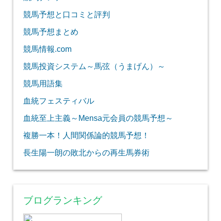
競馬予想と口コミと評判
競馬予想まとめ
競馬情報.com
競馬投資システム～馬弦（うまげん）～
競馬用語集
血統フェスティバル
血統至上主義～Mensa元会員の競馬予想～
複勝一本！人間関係論的競馬予想！
長生陽一朗の敗北からの再生馬券術
ブログランキング