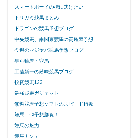
スマートボーイの様に逃げたい
トリガミ競馬まとめ
ドラゴンの競馬予想ブログ
中央競馬、南関東競馬の高確率予想
今週のマジヤバ競馬予想ブログ
専ら軸馬・穴馬
工藤新一の妙味競馬ブログ
投資競馬123
最強競馬ガジェット
無料競馬予想ソフトのスピード指数
競馬 GI予想勝負！
競馬の魅力
競馬ナンデ