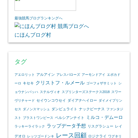
最強競馬ブログランキングへ
にほんブログ村
タグ
アルアイン
アエロリット
アレスバローズ
アーモンドアイ
エポカド
クリストフ・ルメール
キセキ
ーロ
ゴーフォザサミット
シ
ョウナンバッハ
ステルヴィオ
スプリンターズステークス2018
スワー
セイウンコウセイ
ダイアナヘイロー
ヴリチャード
ダイメイプリン
ナックビーナス
セス
ダノンスマッシュ
ダンビュライト
ファンタジ
ミルコ・デムーロ
ペルシアンナイト
スト
ブラストワンピース
ラップデータ予想
リスグラシュー
ラッキーライラック
レイ
レース回顧
デオロ
レッツゴードンキ
ロジクライ
ワグネリ