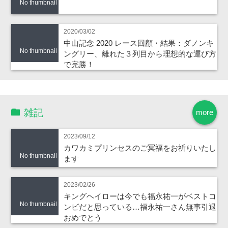
No thumbnail
2020/03/02
中山記念 2020 レース回顧・結果：ダノンキ
No thumbnail
ングリー、離れた３列目から理想的な運び方
で完勝！
雑記
more
2023/09/12
カワカミプリンセスのご冥福をお祈りいたし
No thumbnail
ます
2023/02/26
キングヘイローは今でも福永祐一がベストコ
No thumbnail
ンビだと思っている…福永祐一さん無事引退
おめでとう