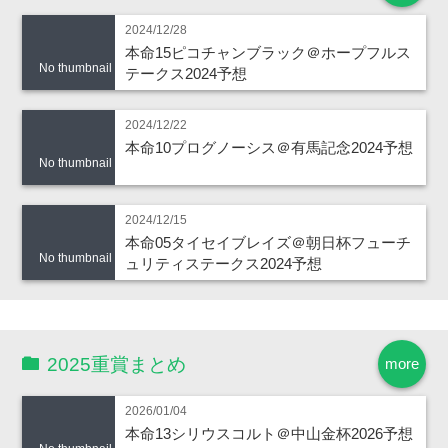
2024/12/28
本命15ピコチャンブラック＠ホープフルス
No thumbnail
テークス2024予想
2024/12/22
本命10プログノーシス＠有馬記念2024予想
No thumbnail
2024/12/15
本命05タイセイブレイズ＠朝日杯フューチ
No thumbnail
ュリティステークス2024予想
2025重賞まとめ
more
2026/01/04
本命13シリウスコルト＠中山金杯2026予想