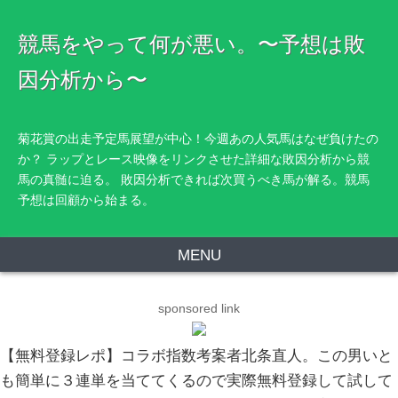
競馬をやって何が悪い。〜予想は敗
因分析から〜
菊花賞の出走予定馬展望が中心！今週あの人気馬はなぜ負けたの
か？ ラップとレース映像をリンクさせた詳細な敗因分析から競
馬の真髄に迫る。 敗因分析できれば次買うべき馬が解る。競馬
予想は回顧から始まる。
MENU
sponsored link
【無料登録レポ】コラボ指数考案者北条直人。この男いと
も簡単に３連単を当ててくるので実際無料登録して試して