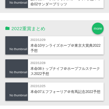
No thumbnail
命02サンダーブリッツ
2022重賞まとめ
more
2022/12/29
本命10サンライズホープ＠東京大賞典2022
No thumbnail
予想
2022/12/28
本命08トップナイフ＠ホープフルステーク
No thumbnail
ス2022予想
2022/12/25
本命07エフフォーリア＠有馬記念2022予想
No thumbnail