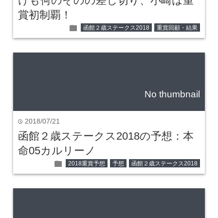
けも何のそのの差し切り、小崎は重
賞初制覇！
folder
函館２歳ステークス2018
重賞回顧・結果
No thumbnail
2018/07/21
time
函館２歳ステークス2018の予想：本
命05カルリーノ
folder
2018重賞予想
予想
函館２歳ステークス2018