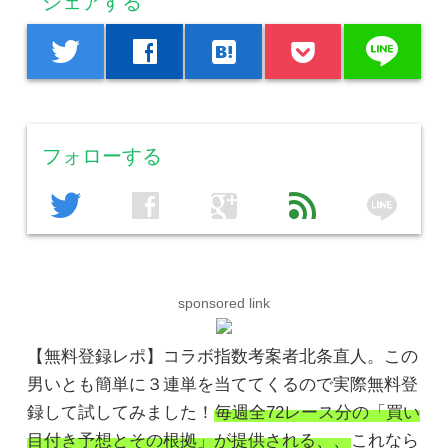
シェアする
line
twitter
facebook
hatenabookmark
フォローする
line
twitter
facebook
google
feed
sponsored link
【無料登録レポ】コラボ指数考案者北条直人。この
男いとも簡単に３連単を当ててくるので実際無料登
録して試してみました！
毎週全72レース分の「買い
目付き予想とその根拠」が提供される、、
これなら