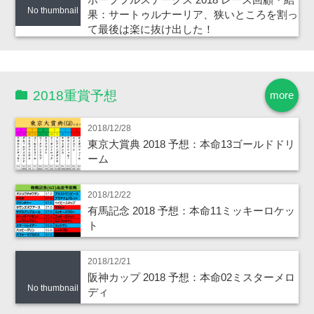
No thumbnail
果：サートゥルナーリア、狭いところを割っ
て最後は楽に抜け出した！
2018重賞予想
more
2018/12/28
東京大賞典 2018 予想：本命13ゴールドドリ
ーム
2018/12/22
有馬記念 2018 予想：本命11ミッキーロケッ
ト
2018/12/21
阪神カップ 2018 予想：本命02ミスターメロ
No thumbnail
ディ