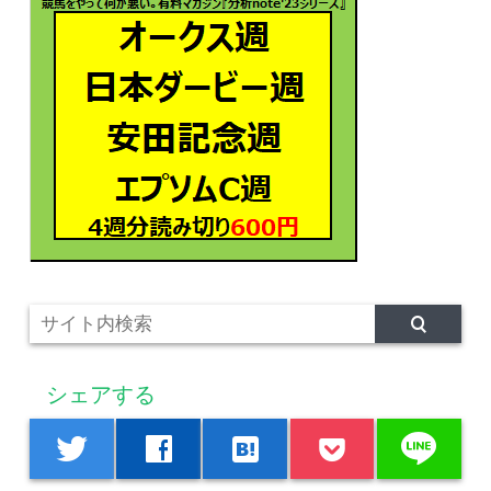
シェアする
line
twitter
facebook
hatenabookmark