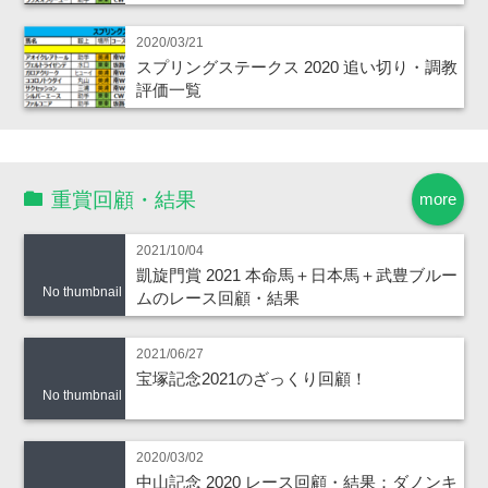
2020/03/21
スプリングステークス 2020 追い切り・調教
評価一覧
重賞回顧・結果
more
2021/10/04
凱旋門賞 2021 本命馬＋日本馬＋武豊ブルー
No thumbnail
ムのレース回顧・結果
2021/06/27
宝塚記念2021のざっくり回顧！
No thumbnail
2020/03/02
中山記念 2020 レース回顧・結果：ダノンキ