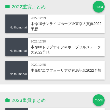
2022重賞まとめ
more
2022/12/29
本命10サンライズホープ＠東京大賞典2022
No thumbnail
予想
2022/12/28
本命08トップナイフ＠ホープフルステーク
No thumbnail
ス2022予想
2022/12/25
本命07エフフォーリア＠有馬記念2022予想
No thumbnail
2023重賞まとめ
more