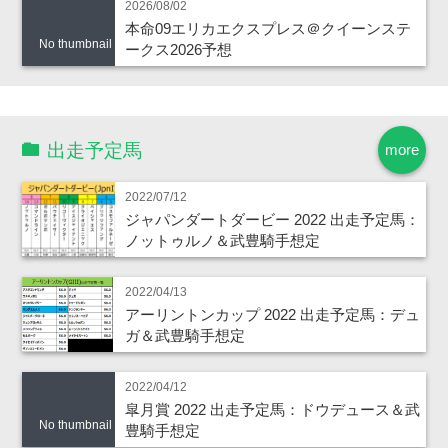
2026/08/02
本命09エリカエクスプレス＠クイーンステ
No thumbnail
ークス2026予想
出走予定馬
more
2022/07/12
ジャパンダートダービー 2022 出走予定馬：
ノットゥルノ＆武豊騎手想定
2022/04/13
アーリントンカップ 2022 出走予定馬：デュ
ガ＆武豊騎手想定
2022/04/12
皐月賞 2022 出走予定馬：ドウデュース＆武
No thumbnail
豊騎手想定