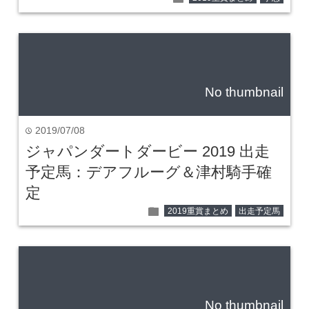
No thumbnail
2019/07/08
time
ジャパンダートダービー 2019 出走
予定馬：デアフルーグ＆津村騎手確
定
folder
2019重賞まとめ
出走予定馬
No thumbnail