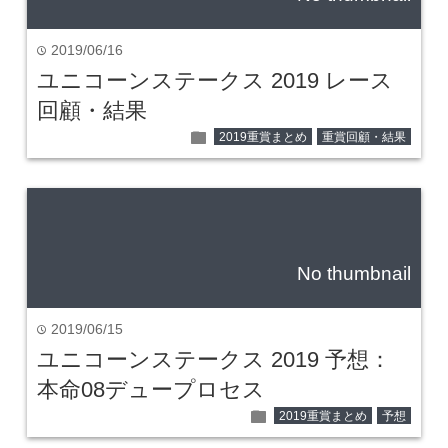
2019/06/16
time
ユニコーンステークス 2019 レース
回顧・結果
folder
2019重賞まとめ
重賞回顧・結果
No thumbnail
2019/06/15
time
ユニコーンステークス 2019 予想：
本命08デュープロセス
folder
2019重賞まとめ
予想