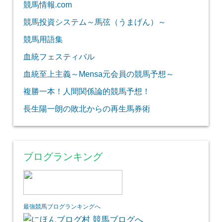
競馬情報.com
競馬投資システム～馬弦（うまげん）～
競馬用語集
血統フェスティバル
血統至上主義～Mensa元会員の競馬予想～
複勝一本！人間関係論的競馬予想！
長生陽一朗の敗北からの再生馬券術
ブログランキング
最強競馬ブログランキングへ