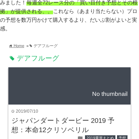
みました！
毎週全72レース分の「買い目付き予想とその根
拠」が提供される、、
これなら（あまり当たらない）プロ
の予想を数万円かけて購入するより、だいぶ割がよいと実
感。
Home
»
デアフルーグ
home
tag
デアフルーグ
tag
No thumbnail
2019/07/10
time
ジャパンダートダービー 2019 予
想：本命12クリソベリル
folder
2019重賞まとめ
予想