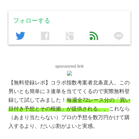
フォローする
line
twitter
facebook
google
feed
sponsored link
【無料登録レポ】コラボ指数考案者北条直人。この
男いとも簡単に３連単を当ててくるので実際無料登
録して試してみました！
毎週全72レース分の「買い
目付き予想とその根拠」が提供される、、
これなら
（あまり当たらない）プロの予想を数万円かけて購
入するより、だいぶ割がよいと実感。