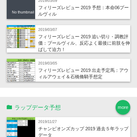
2019/03/09
フィリーズレビュー 2019 予想：本命06プー
No thumbnail
ルヴィル
2019/03/07
フィリーズレビュー 2019 追い切り・調教評
価：プールヴィル、反応よく最後に前肢を伸
ばして迫力！
2019/03/05
フィリーズレビュー 2019 出走予定馬：アウ
ィルアウェイ＆石橋脩騎手想定
ラップデータ予想
more
2019/11/27
チャンピオンズカップ 2019 過去５年ラップ
データ