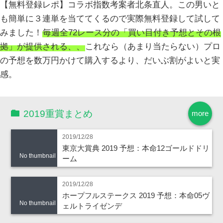
【無料登録レポ】コラボ指数考案者北条直人。この男いと
も簡単に３連単を当ててくるので実際無料登録して試して
みました！
毎週全72レース分の「買い目付き予想とその根
拠」が提供される、、
これなら（あまり当たらない）プロ
の予想を数万円かけて購入するより、だいぶ割がよいと実
感。
2019重賞まとめ
more
2019/12/28
東京大賞典 2019 予想：本命12ゴールドドリ
No thumbnail
ーム
2019/12/28
ホープフルステークス 2019 予想：本命05ヴ
No thumbnail
ェルトライゼンデ