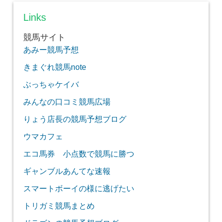
Links
競馬サイト
あみー競馬予想
きまぐれ競馬note
ぶっちゃケイバ
みんなの口コミ競馬広場
りょう店長の競馬予想ブログ
ウマカフェ
エコ馬券 小点数で競馬に勝つ
ギャンブルあんてな速報
スマートボーイの様に逃げたい
トリガミ競馬まとめ