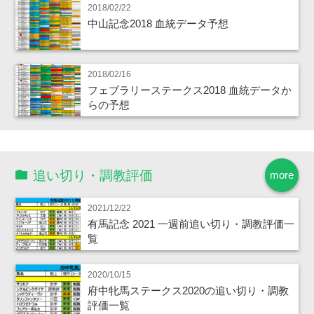
2018/02/22
中山記念2018 血統データ予想
2018/02/16
フェブラリーステークス2018 血統データか
らの予想
追い切り・調教評価
more
2021/12/22
有馬記念 2021 一週前追い切り・調教評価一
覧
2020/10/15
府中牝馬ステークス2020の追い切り・調教
評価一覧