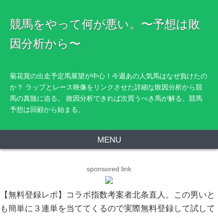
競馬をやって何が悪い。〜予想は敗
因分析から〜
菊花賞の出走予定馬展望が中心！今週あの人気馬はなぜ負けたの
か？ ラップとレース映像をリンクさせた詳細な敗因分析から競
馬の真髄に迫る。 敗因分析できれば次買うべき馬が解る。競馬
予想は回顧から始まる。
MENU
sponsored link
【無料登録レポ】コラボ指数考案者北条直人。この男いと
も簡単に３連単を当ててくるので実際無料登録して試して