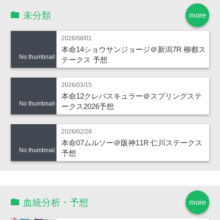
未分類
more
2026/08/01
本命14ショウサンジョージ＠新潟7R 柳都ス
No thumbnail
テークス 予想
2026/03/15
本命12クレパスキュラー＠スプリングステ
No thumbnail
ークス2026予想
2026/02/28
本命07ムルソー＠阪神11R 仁川ステークス
No thumbnail
予想
血統分析・予想
more