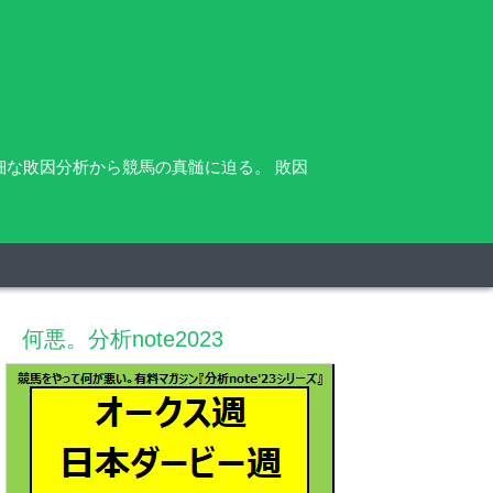
細な敗因分析から競馬の真髄に迫る。 敗因
何悪。分析note2023