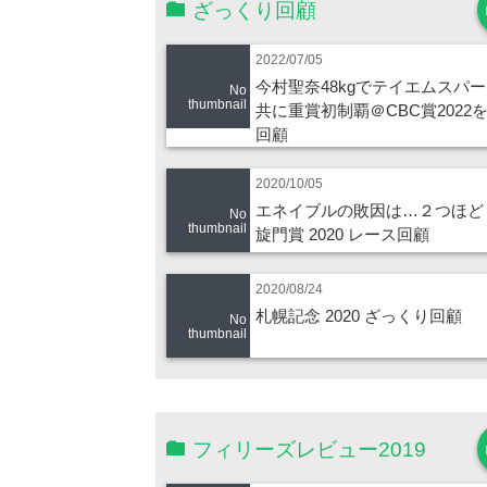
ざっくり回顧
2022/07/05
今村聖奈48kgでテイエムスパ
No
thumbnail
共に重賞初制覇＠CBC賞2022
回顧
2020/10/05
エネイブルの敗因は…２つほど
No
thumbnail
旋門賞 2020 レース回顧
2020/08/24
札幌記念 2020 ざっくり回顧
No
thumbnail
フィリーズレビュー2019