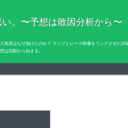
悪い。〜予想は敗因分析から〜
人気馬はなぜ負けたのか？ ラップとレース映像をリンクさせた詳
想は回顧から始まる。