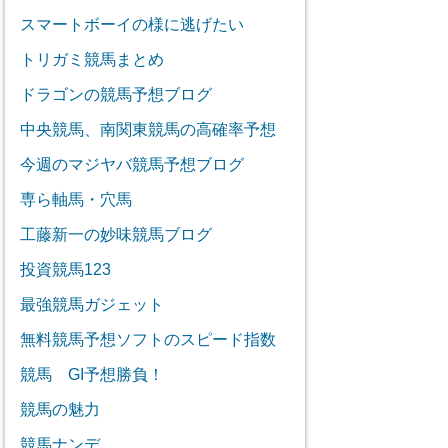
スマートボーイの様に逃げたい
トリガミ競馬まとめ
ドラゴンの競馬予想ブログ
中央競馬、南関東競馬の高確率予想
今週のマジヤバ競馬予想ブログ
専ら軸馬・穴馬
工藤新一の妙味競馬ブログ
投資競馬123
最強競馬ガジェット
無料競馬予想ソフトのスピード指数
競馬 GI予想勝負！
競馬の魅力
競馬ナンデ