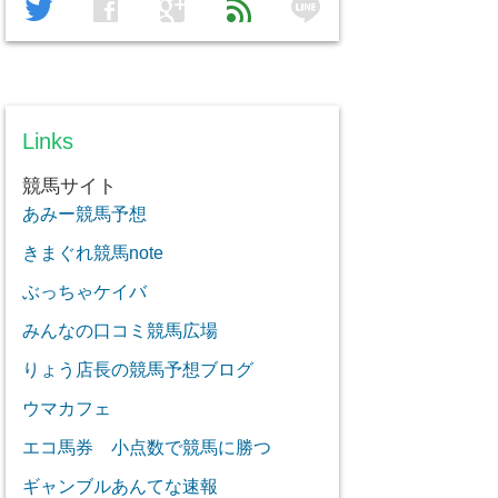
line
twitter
facebook
google
feed
Links
競馬サイト
あみー競馬予想
きまぐれ競馬note
ぶっちゃケイバ
みんなの口コミ競馬広場
りょう店長の競馬予想ブログ
ウマカフェ
エコ馬券 小点数で競馬に勝つ
ギャンブルあんてな速報