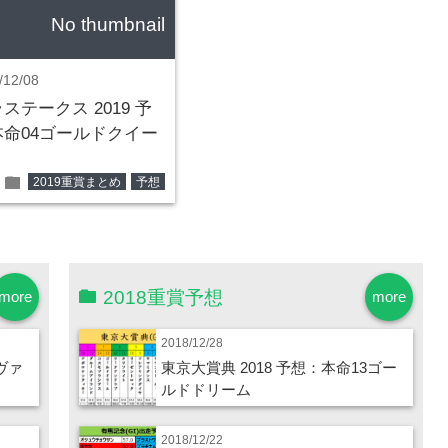
No thumbnail
/12/08
ステークス 2019 予
命04ゴールドクイー
folder
2019重賞まとめ
予想
2018重賞予想
more
more
2018/12/28
ヴァ
東京大賞典 2018 予想：本命13ゴー
ルドドリーム
2018/12/22