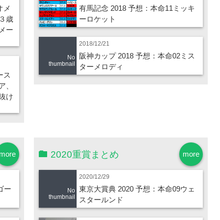
オメ
有馬記念 2018 予想：本命11ミッキ
３歳
ーロケット
メー
2018/12/21
阪神カップ 2018 予想：本命02ミス
No
thumbnail
ターメロディ
ース
ア、
抜け
2020重賞まとめ
more
more
2020/12/29
ゴー
東京大賞典 2020 予想：本命09ウェ
No
thumbnail
スタールンド