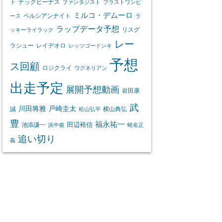
ナックビーナス
ト
ファンタジスト
ブラストワンピ
ミルコ・デムーロ
ペルシアンナイト
ース
ラ
ラップデータ予想
リスグ
ッキーライラック
レー
ラシュー
レイデオロ
レッツゴードンキ
予想
ス回顧
ロジクライ
ワグネリアン
出走予定
展開予想動画
岩田康
武
川田将雅
戸崎圭太
誠
横山典弘
松山弘平
豊
福永祐一
田辺裕信
池添謙一
浜中俊
蛯名正
追い切り
義