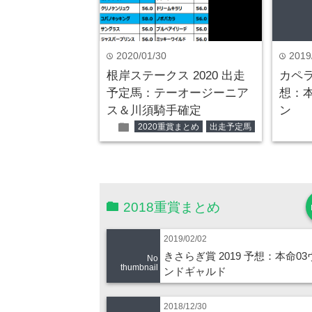
2020/01/30
2019
time
time
根岸ステークス 2020 出走
カペラ
予定馬：テーオージーニア
想：本
ス＆川須騎手確定
ン
folder
2020重賞まとめ
出走予定馬
2018重賞まとめ
2019/02/02
きさらぎ賞 2019 予想：本命03
No
thumbnail
ンドギャルド
2018/12/30