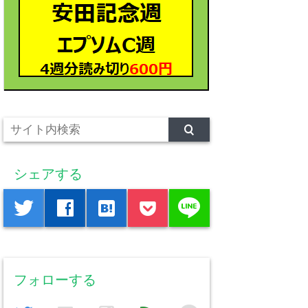
シェアする
line
twitter
facebook
hatenabookmark
フォローする