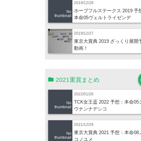
2019/12/28
ホープフルステークス 2019 予
No
thumbnail
本命05ヴェルトライゼンデ
2019/12/27
東京大賞典 2019 ざっくり展開
動画！
2021重賞まとめ
2022/01/26
TCK女王盃 2022 予想：本命0
No
thumbnail
ウナンナデシコ
2021/12/29
東京大賞典 2021 予想：本命08
No
thumbnail
コノユメ