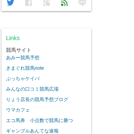
line
twitter
facebook
google
feed
Links
競馬サイト
あみー競馬予想
きまぐれ競馬note
ぶっちゃケイバ
みんなの口コミ競馬広場
りょう店長の競馬予想ブログ
ウマカフェ
エコ馬券 小点数で競馬に勝つ
ギャンブルあんてな速報