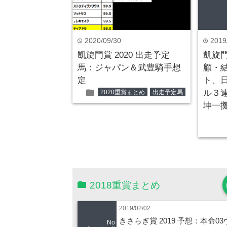
2020/09/30
2019
time
time
凱旋門賞 2020 出走予定
凱旋門
馬：ジャパン＆武豊騎手想
顧・
定
ト、
folder
ル３
2020重賞まとめ
出走予定馬
坤一
2018重賞まとめ
2019/02/02
きさらぎ賞 2019 予想：本命03
No