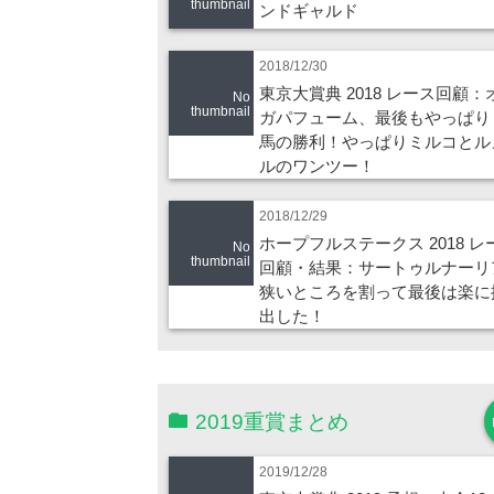
thumbnail
ンドギャルド
2018/12/30
東京大賞典 2018 レース回顧：
No
thumbnail
ガパフューム、最後もやっぱり
馬の勝利！やっぱりミルコとル
ルのワンツー！
2018/12/29
ホープフルステークス 2018 レ
No
thumbnail
回顧・結果：サートゥルナーリ
狭いところを割って最後は楽に
出した！
2019重賞まとめ
2019/12/28