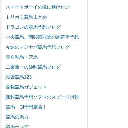
スマートボーイの様に逃げたい
トリガミ競馬まとめ
ドラゴンの競馬予想ブログ
中央競馬、南関東競馬の高確率予想
今週のマジヤバ競馬予想ブログ
専ら軸馬・穴馬
工藤新一の妙味競馬ブログ
投資競馬123
最強競馬ガジェット
無料競馬予想ソフトのスピード指数
競馬 GI予想勝負！
競馬の魅力
競馬ナンデ