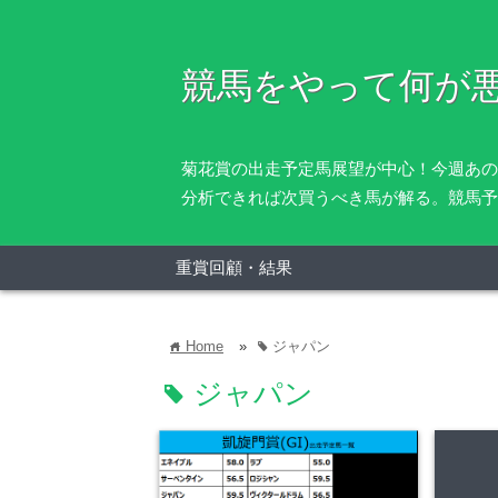
競馬をやって何が
菊花賞の出走予定馬展望が中心！今週あの
分析できれば次買うべき馬が解る。競馬予
重賞回顧・結果
Home
»
ジャパン
home
tag
ジャパン
tag