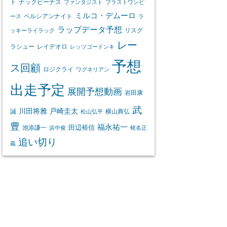
ナックビーナス
ト
ファンタジスト
ブラストワンピ
ミルコ・デムーロ
ペルシアンナイト
ース
ラ
ラップデータ予想
リスグ
ッキーライラック
レー
ラシュー
レイデオロ
レッツゴードンキ
予想
ス回顧
ロジクライ
ワグネリアン
出走予定
展開予想動画
岩田康
武
川田将雅
戸崎圭太
誠
横山典弘
松山弘平
豊
福永祐一
田辺裕信
池添謙一
浜中俊
蛯名正
追い切り
義