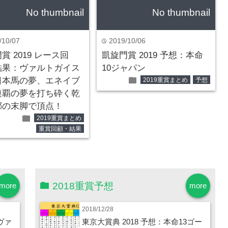
No thumbnail
No thumbnail
/10/07
2019/10/06
time
賞 2019 レース回
凱旋門賞 2019 予想：本命
結果：ヴァルトガイス
10ジャパン
folder
日本馬の夢、エネイブ
2019重賞まとめ
予想
連覇の夢を打ち砕く乾
擲の末脚で頂点！
folder
2019重賞まとめ
重賞回顧・結果
2018重賞予想
more
more
2018/12/28
ヴァ
東京大賞典 2018 予想：本命13ゴー