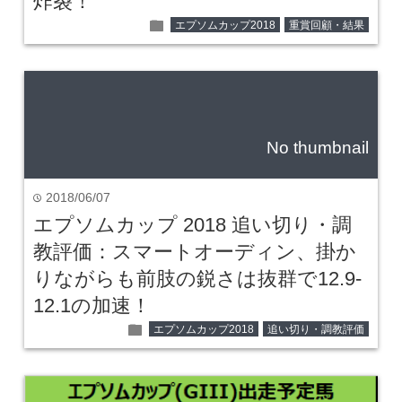
炸裂！
folder
エプソムカップ2018
重賞回顧・結果
No thumbnail
2018/06/07
time
エプソムカップ 2018 追い切り・調
教評価：スマートオーディン、掛か
りながらも前肢の鋭さは抜群で12.9-
12.1の加速！
folder
エプソムカップ2018
追い切り・調教評価