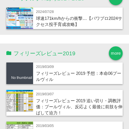
2024/07/28
球速171km/hからの衝撃…【パワプロ2024サ
クセス投手育成攻略】
フィリーズレビュー2019
more
2019/03/09
フィリーズレビュー 2019 予想：本命06プー
No thumbnail
ルヴィル
2019/03/07
フィリーズレビュー 2019 追い切り・調教評
価：プールヴィル、反応よく最後に前肢を伸
ばして迫力！
2019/03/05