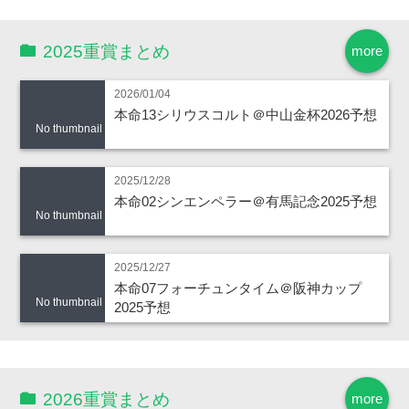
2025重賞まとめ
more
2026/01/04
本命13シリウスコルト＠中山金杯2026予想
No thumbnail
2025/12/28
本命02シンエンペラー＠有馬記念2025予想
No thumbnail
2025/12/27
本命07フォーチュンタイム＠阪神カップ
No thumbnail
2025予想
2026重賞まとめ
more