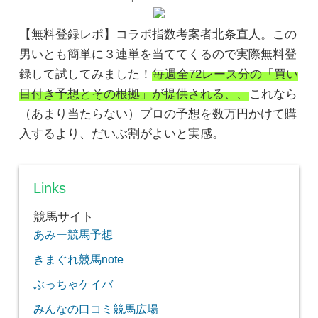
【無料登録レポ】コラボ指数考案者北条直人。この
男いとも簡単に３連単を当ててくるので実際無料登
録して試してみました！
毎週全72レース分の「買い
目付き予想とその根拠」が提供される、、
これなら
（あまり当たらない）プロの予想を数万円かけて購
入するより、だいぶ割がよいと実感。
Links
競馬サイト
あみー競馬予想
きまぐれ競馬note
ぶっちゃケイバ
みんなの口コミ競馬広場