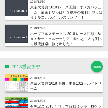
2018/12/30
東京大賞典 2018 レース回顧：オメガパフュ
No thumbnail
ーム、最後もやっぱり３歳馬の勝利！やっぱ
りミルコとルメールのワンツー！
2018/12/29
ホープフルステークス 2018 レース回顧・結
No thumbnail
果：サートゥルナーリア、狭いところを割っ
て最後は楽に抜け出した！
2018重賞予想
more
2018/12/28
東京大賞典 2018 予想：本命13ゴールドドリ
ーム
2018/12/22
有馬記念 2018 予想：本命11ミッキーロケッ