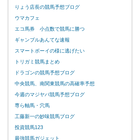
りょう店長の競馬予想ブログ
ウマカフェ
エコ馬券 小点数で競馬に勝つ
ギャンブルあんてな速報
スマートボーイの様に逃げたい
トリガミ競馬まとめ
ドラゴンの競馬予想ブログ
中央競馬、南関東競馬の高確率予想
今週のマジヤバ競馬予想ブログ
専ら軸馬・穴馬
工藤新一の妙味競馬ブログ
投資競馬123
最強競馬ガジェット