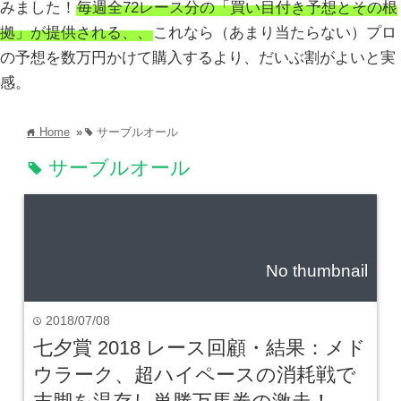
みました！
毎週全72レース分の「買い目付き予想とその根
拠」が提供される、、
これなら（あまり当たらない）プロ
の予想を数万円かけて購入するより、だいぶ割がよいと実
感。
Home
»
サーブルオール
home
tag
サーブルオール
tag
No thumbnail
2018/07/08
time
七夕賞 2018 レース回顧・結果：メド
ウラーク、超ハイペースの消耗戦で