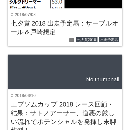
2018/07/03
time
七夕賞 2018 出走予定馬：サーブルオ
ール＆戸崎想定
folder
七夕賞2018
出走予定馬
No thumbnail
2018/06/10
time
エプソムカップ 2018 レース回顧・
結果：サトノアーサー、道悪の厳し
い流れでポテンシャルを発揮し末脚