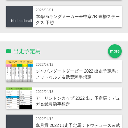
2026/08/01
本命05キングメーカー＠中京7R 豊橋ステー
No thumbnail
クス 予想
出走予定馬
more
2022/07/12
ジャパンダートダービー 2022 出走予定馬：
ノットゥルノ＆武豊騎手想定
2022/04/13
アーリントンカップ 2022 出走予定馬：デュ
ガ＆武豊騎手想定
2022/04/12
皐月賞 2022 出走予定馬：ドウデュース＆武