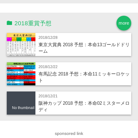
2018重賞予想
more
2018/12/28
東京大賞典 2018 予想：本命13ゴールドドリ
ーム
2018/12/22
有馬記念 2018 予想：本命11ミッキーロケッ
ト
2018/12/21
阪神カップ 2018 予想：本命02ミスターメロ
No thumbnail
ディ
sponsored link