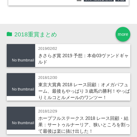
2018重賞まとめ
more
2019/02/02
きさらぎ賞 2019 予想：本命03ヴァンドギャ
No thumbnail
ルド
2018/12/30
東京大賞典 2018 レース回顧：オメガパフュ
No thumbnail
ーム、最後もやっぱり３歳馬の勝利！やっぱ
りミルコとルメールのワンツー！
2018/12/29
ホープフルステークス 2018 レース回顧・結
No thumbnail
果：サートゥルナーリア、狭いところを割っ
て最後は楽に抜け出した！