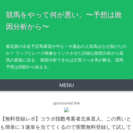
競馬をやって何が悪い。〜予想は敗
因分析から〜
菊花賞の出走予定馬展望が中心！今週あの人気馬はなぜ負けたの
か？ ラップとレース映像をリンクさせた詳細な敗因分析から競
馬の真髄に迫る。 敗因分析できれば次買うべき馬が解る。競馬
予想は回顧から始まる。
MENU
sponsored link
【無料登録レポ】コラボ指数考案者北条直人。この男いと
も簡単に３連単を当ててくるので実際無料登録して試して