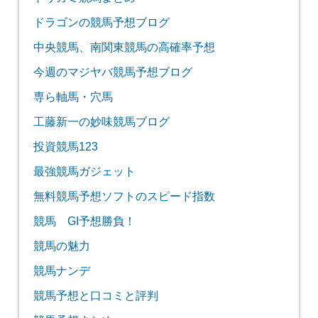
ドラゴンの競馬予想ブログ
中央競馬、南関東競馬の高確率予想
今週のマジヤバ競馬予想ブログ
専ら軸馬・穴馬
工藤新一の妙味競馬ブログ
投資競馬123
最強競馬ガジェット
無料競馬予想ソフトのスピード指数
競馬 GI予想勝負！
競馬の魅力
競馬ナンデ
競馬予想と口コミと評判