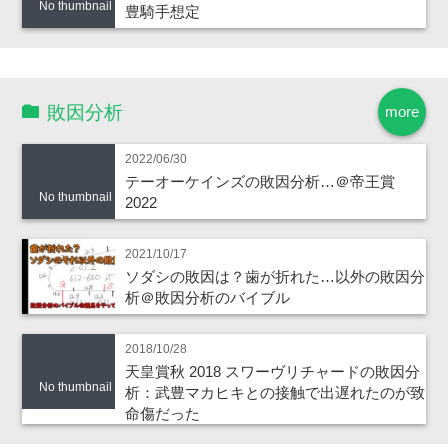
No thumbnail
豊騎手想定
敗因分析
more
2022/06/30
テーオーケインズの敗因分析…＠帝王賞
No thumbnail
2022
2021/10/17
ソダシの敗因は？歯が折れた…以外の敗因分
析＠敗因分析のバイブル
2018/10/28
天皇賞秋 2018 スワーヴリチャードの敗因分
No thumbnail
析：武豊マカヒキとの接触で出遅れたのが致
命傷だった