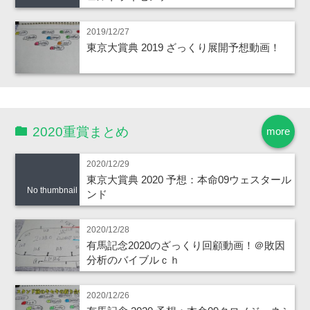
2019/12/27
東京大賞典 2019 ざっくり展開予想動画！
2020重賞まとめ
more
2020/12/29
東京大賞典 2020 予想：本命09ウェスタール
No thumbnail
ンド
2020/12/28
有馬記念2020のざっくり回顧動画！＠敗因
分析のバイブルｃｈ
2020/12/26