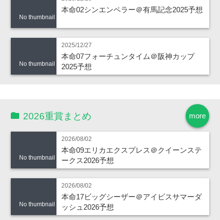
本命02シンエンペラー＠有馬記念2025予想
No thumbnail
2025/12/27
本命07フォーチュンタイム＠阪神カップ
No thumbnail
2025予想
2026重賞まとめ
more
2026/08/02
本命09エリカエクスプレス＠クイーンステ
No thumbnail
ークス2026予想
2026/08/02
本命17ビッグシーザー＠アイビスサマーダ
No thumbnail
ッシュ2026予想