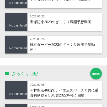
No thumbnail
2023/06/23
宝塚記念2023のざっくり展開予想動画！
No thumbnail
2023/05/26
日本ダービー2023のざっくり展開予想動
No thumbnail
画！
ざっくり回顧
more
2022/07/05
今村聖奈48kgでテイエムスパーダと共に重
No thumbnail
賞初制覇＠CBC賞2022を軽く回顧