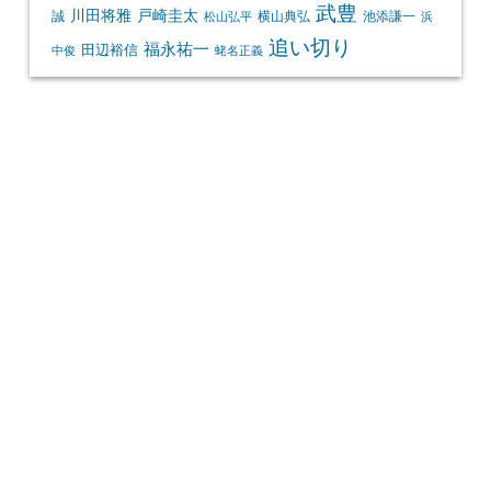
武豊
川田将雅
戸崎圭太
誠
横山典弘
池添謙一
松山弘平
浜
追い切り
福永祐一
田辺裕信
中俊
蛯名正義