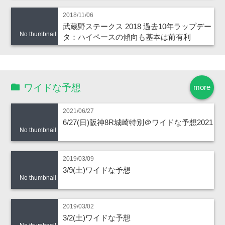
2018/11/06
武蔵野ステークス 2018 過去10年ラップデー
No thumbnail
タ：ハイペースの傾向も基本は前有利
ワイドな予想
more
2021/06/27
6/27(日)阪神8R城崎特別＠ワイドな予想2021
No thumbnail
2019/03/09
3/9(土)ワイドな予想
No thumbnail
2019/03/02
3/2(土)ワイドな予想