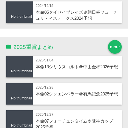
2024/12/15
本命05タイセイブレイズ＠朝日杯フューチ
No thumbnail
ュリティステークス2024予想
2025重賞まとめ
more
2026/01/04
本命13シリウスコルト＠中山金杯2026予想
No thumbnail
2025/12/28
本命02シンエンペラー＠有馬記念2025予想
No thumbnail
2025/12/27
本命07フォーチュンタイム＠阪神カップ
No thumbnail
2025予想