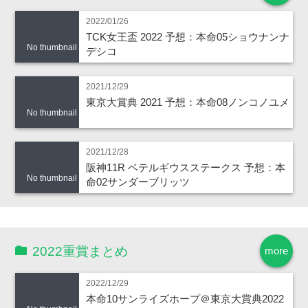
2022/01/26
TCK女王盃 2022 予想：本命05ショウナンナ
No thumbnail
デシコ
2021/12/29
東京大賞典 2021 予想：本命08ノンコノユメ
No thumbnail
2021/12/28
阪神11R ベテルギウスステークス 予想：本
No thumbnail
命02サンダーブリッツ
2022重賞まとめ
more
2022/12/29
本命10サンライズホープ＠東京大賞典2022