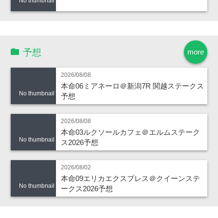
No thumbnail
予想
more
2026/08/08
本命06ミアネーロ＠新潟7R 関越ステークス
No thumbnail
予想
2026/08/08
本命03ルクソールカフェ＠エルムステーク
No thumbnail
ス2026予想
2026/08/02
本命09エリカエクスプレス＠クイーンステ
No thumbnail
ークス2026予想