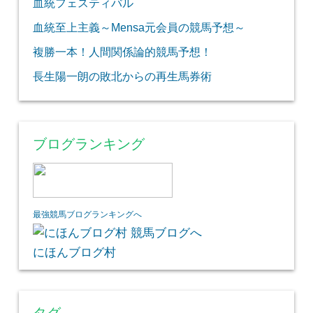
血統フェスティバル
血統至上主義～Mensa元会員の競馬予想～
複勝一本！人間関係論的競馬予想！
長生陽一朗の敗北からの再生馬券術
ブログランキング
最強競馬ブログランキングへ
にほんブログ村