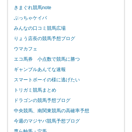
きまぐれ競馬note
ぶっちゃケイバ
みんなの口コミ競馬広場
りょう店長の競馬予想ブログ
ウマカフェ
エコ馬券 小点数で競馬に勝つ
ギャンブルあんてな速報
スマートボーイの様に逃げたい
トリガミ競馬まとめ
ドラゴンの競馬予想ブログ
中央競馬、南関東競馬の高確率予想
今週のマジヤバ競馬予想ブログ
専ら軸馬・穴馬