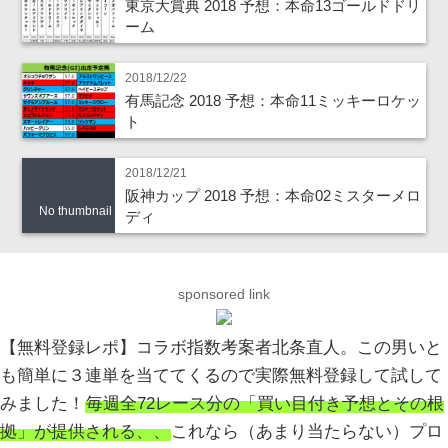
東京大賞典 2018 予想：本命13ゴールドドリ
ーム
2018/12/22
有馬記念 2018 予想：本命11ミッキーロケッ
ト
2018/12/21
阪神カップ 2018 予想：本命02ミスターメロ
No thumbnail
ディ
sponsored link
【無料登録レポ】コラボ指数考案者北条直人。この男いと
も簡単に３連単を当ててくるので実際無料登録して試して
みました！
毎週全72レース分の「買い目付き予想とその根
拠」が提供される、、
これなら（あまり当たらない）プロ