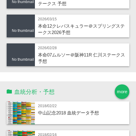
No thumbnail
テークス 予想
2026/03/15
本命12クレパスキュラー＠スプリングステ
No thumbnail
ークス2026予想
2026/02/28
本命07ムルソー＠阪神11R 仁川ステークス
No thumbnail
予想
血統分析・予想
more
2018/02/22
中山記念2018 血統データ予想
2018/02/16