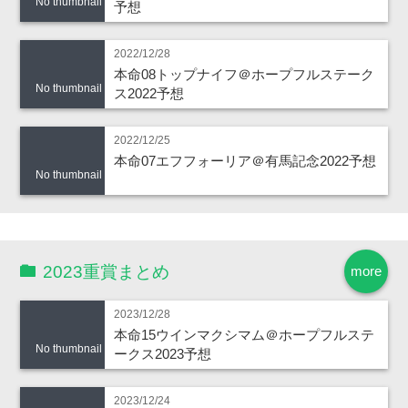
No thumbnail
予想
2022/12/28
本命08トップナイフ＠ホープフルステーク
No thumbnail
ス2022予想
2022/12/25
本命07エフフォーリア＠有馬記念2022予想
No thumbnail
2023重賞まとめ
more
2023/12/28
本命15ウインマクシマム＠ホープフルステ
No thumbnail
ークス2023予想
2023/12/24