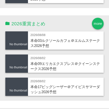
2026重賞まとめ
more
2026/08/08
本命03ルクソールカフェ＠エルムステーク
No thumbnail
ス2026予想
2026/08/02
本命09エリカエクスプレス＠クイーンステ
No thumbnail
ークス2026予想
2026/08/02
本命17ビッグシーザー＠アイビスサマーダ
No thumbnail
ッシュ2026予想