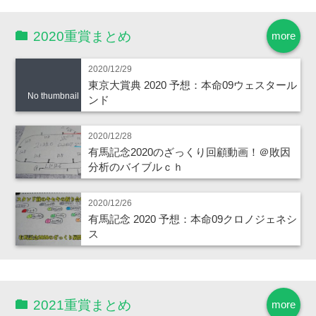
2020重賞まとめ
more
2020/12/29
東京大賞典 2020 予想：本命09ウェスタール
No thumbnail
ンド
2020/12/28
有馬記念2020のざっくり回顧動画！＠敗因
分析のバイブルｃｈ
2020/12/26
有馬記念 2020 予想：本命09クロノジェネシ
ス
2021重賞まとめ
more