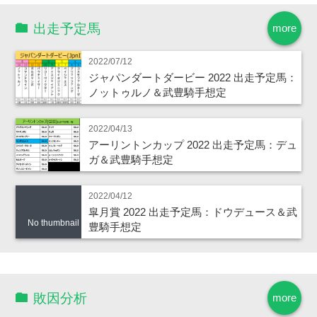
出走予定馬
more
2022/07/12
ジャパンダートダービー 2022 出走予定馬：
ノットゥルノ＆武豊騎手想定
2022/04/13
アーリントンカップ 2022 出走予定馬：デュ
ガ＆武豊騎手想定
2022/04/12
皐月賞 2022 出走予定馬：ドウデュース＆武
No thumbnail
豊騎手想定
敗因分析
more