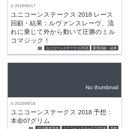
2018/06/17
time
ユニコーンステークス 2018 レース
回顧・結果：ルヴァンスレーヴ、流
れに乗じて外から動いて圧勝のミル
コマジック！
folder
ユニコーンステークス2018
重賞回顧・結果
No thumbnail
2018/06/16
time
ユニコーンステークス 2018 予想：
本命07グリム
folder
2018重賞予想
ユニコーンステークス2018
予想