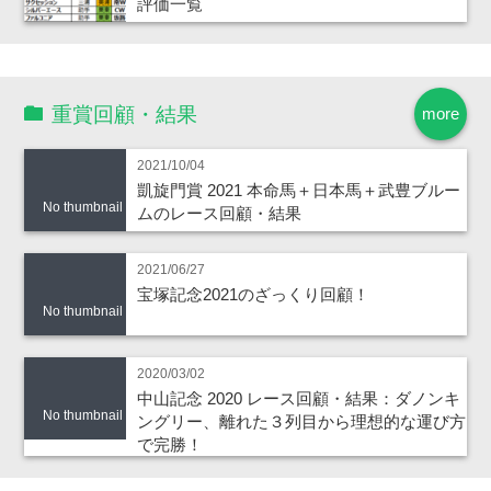
評価一覧
重賞回顧・結果
more
2021/10/04
凱旋門賞 2021 本命馬＋日本馬＋武豊ブルー
No thumbnail
ムのレース回顧・結果
2021/06/27
宝塚記念2021のざっくり回顧！
No thumbnail
2020/03/02
中山記念 2020 レース回顧・結果：ダノンキ
No thumbnail
ングリー、離れた３列目から理想的な運び方
で完勝！