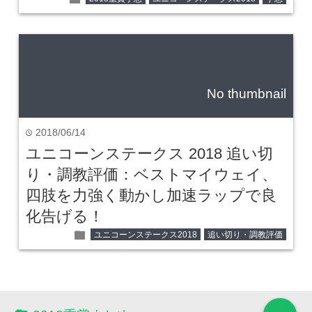
No thumbnail
2018/06/14
time
ユニコーンステークス 2018 追い切
り・調教評価：ベストマイウェイ、
四肢を力強く動かし加速ラップで良
化告げる！
folder
ユニコーンステークス2018
追い切り・調教評価