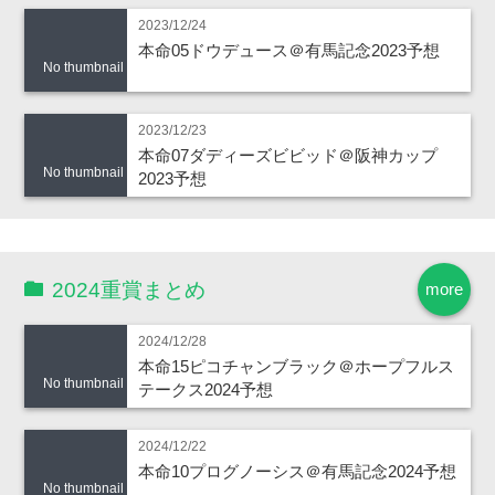
2023/12/24
本命05ドウデュース＠有馬記念2023予想
No thumbnail
2023/12/23
本命07ダディーズビビッド＠阪神カップ
No thumbnail
2023予想
2024重賞まとめ
more
2024/12/28
本命15ピコチャンブラック＠ホープフルス
No thumbnail
テークス2024予想
2024/12/22
本命10プログノーシス＠有馬記念2024予想
No thumbnail