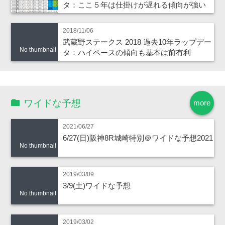
タ：ここ５年は仕掛けが遅れる傾向が強い
2018/11/06
武蔵野ステークス 2018 過去10年ラップデー
No thumbnail
タ：ハイペースの傾向も基本は前有利
ワイドな予想
more
2021/06/27
6/27(日)阪神8R城崎特別＠ワイドな予想2021
No thumbnail
2019/03/09
3/9(土)ワイドな予想
No thumbnail
2019/03/02