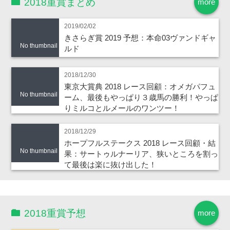
2018重賞まとめ
more
2019/02/02
きさらぎ賞 2019 予想：本命03ヴァンドギャ
No thumbnail
ルド
2018/12/30
東京大賞典 2018 レース回顧：オメガパフュ
No thumbnail
ーム、最後もやっぱり３歳馬の勝利！やっぱ
りミルコとルメールのワンツー！
2018/12/29
ホープフルステークス 2018 レース回顧・結
No thumbnail
果：サートゥルナーリア、狭いところを割っ
て最後は楽に抜け出した！
2018重賞予想
more