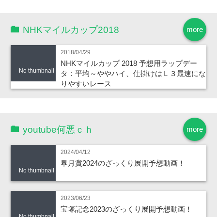
NHKマイルカップ2018
more
2018/04/29
NHKマイルカップ 2018 予想用ラップデー
No thumbnail
タ：平均～ややハイ、仕掛けはＬ３最速にな
りやすいレース
youtube何悪ｃｈ
more
2024/04/12
皐月賞2024のざっくり展開予想動画！
No thumbnail
2023/06/23
宝塚記念2023のざっくり展開予想動画！
No thumbnail