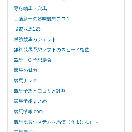
専ら軸馬・穴馬
工藤新一の妙味競馬ブログ
投資競馬123
最強競馬ガジェット
無料競馬予想ソフトのスピード指数
競馬 GI予想勝負！
競馬の魅力
競馬ナンデ
競馬予想と口コミと評判
競馬予想まとめ
競馬情報.com
競馬投資システム～馬弦（うまげん）～