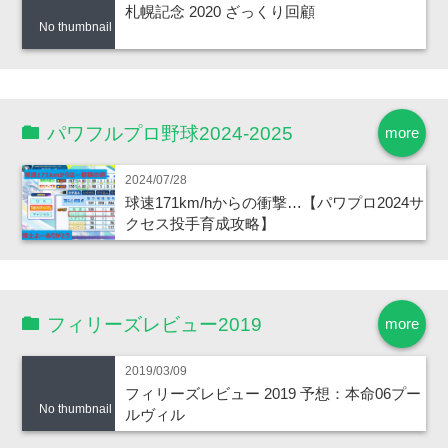
札幌記念 2020 ざっくり回顧
No thumbnail
パワフルプロ野球2024-2025
more
2024/07/28
球速171km/hからの衝撃…【パワプロ2024サ
クセス投手育成攻略】
フィリーズレビュー2019
more
2019/03/09
フィリーズレビュー 2019 予想：本命06プー
No thumbnail
ルヴィル