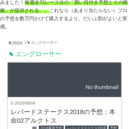
みました！
毎週全72レース分の「買い目付き予想とその根
拠」が提供される、、
これなら（あまり当たらない）プロ
の予想を数万円かけて購入するより、だいぶ割がよいと実
感。
Home
»
エングローサー
home
tag
エングローサー
tag
No thumbnail
2018/08/04
time
レパードステークス2018の予想：本
命02アルクトス
folder
2018重賞予想
レパードステークス2018
予想