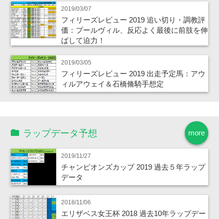
2019/03/07
フィリーズレビュー 2019 追い切り・調教評
価：プールヴィル、反応よく最後に前肢を伸
ばして迫力！
2019/03/05
フィリーズレビュー 2019 出走予定馬：アウ
ィルアウェイ＆石橋脩騎手想定
ラップデータ予想
more
2019/11/27
チャンピオンズカップ 2019 過去５年ラップ
データ
2018/11/06
エリザベス女王杯 2018 過去10年ラップデー