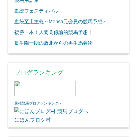
競馬用語集
血統フェスティバル
血統至上主義～Mensa元会員の競馬予想～
複勝一本！人間関係論的競馬予想！
長生陽一朗の敗北からの再生馬券術
ブログランキング
最強競馬ブログランキングへ
にほんブログ村