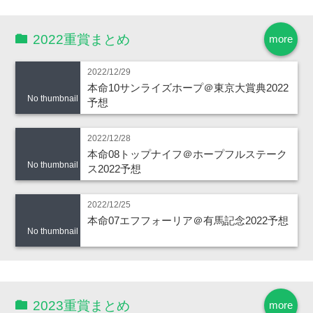
2022重賞まとめ
more
2022/12/29
本命10サンライズホープ＠東京大賞典2022
No thumbnail
予想
2022/12/28
本命08トップナイフ＠ホープフルステーク
No thumbnail
ス2022予想
2022/12/25
本命07エフフォーリア＠有馬記念2022予想
No thumbnail
2023重賞まとめ
more