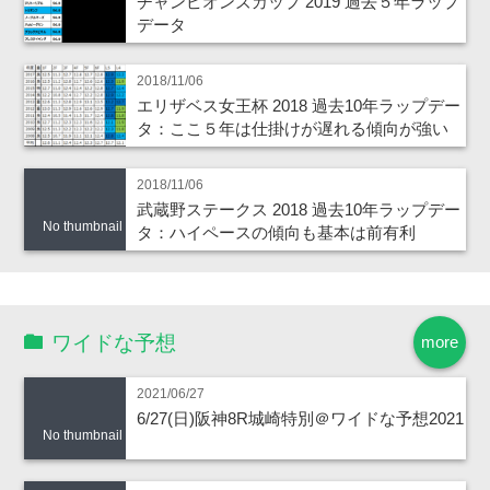
チャンピオンズカップ 2019 過去５年ラップ
データ
2018/11/06
エリザベス女王杯 2018 過去10年ラップデー
タ：ここ５年は仕掛けが遅れる傾向が強い
2018/11/06
武蔵野ステークス 2018 過去10年ラップデー
No thumbnail
タ：ハイペースの傾向も基本は前有利
ワイドな予想
more
2021/06/27
6/27(日)阪神8R城崎特別＠ワイドな予想2021
No thumbnail