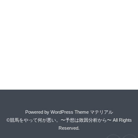
Powered by
WordPress Theme マテリアル
©競馬をやって何が悪い。〜予想は敗因分析から〜
All Rights
Reserved.