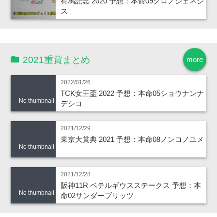
有馬記念 2020 予想：本命09クロノジェネシ
ス
2021重賞まとめ
more
2022/01/26
TCK女王盃 2022 予想：本命05ショウナンナ
No thumbnail
デシコ
2021/12/29
東京大賞典 2021 予想：本命08ノンコノユメ
No thumbnail
2021/12/28
阪神11R ベテルギウスステークス 予想：本
No thumbnail
命02サンダーブリッツ