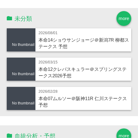
未分類
more
2026/08/01
本命14ショウサンジョージ＠新潟7R 柳都ス
No thumbnail
テークス 予想
2026/03/15
本命12クレパスキュラー＠スプリングステ
No thumbnail
ークス2026予想
2026/02/28
本命07ムルソー＠阪神11R 仁川ステークス
No thumbnail
予想
血統分析・予想
more