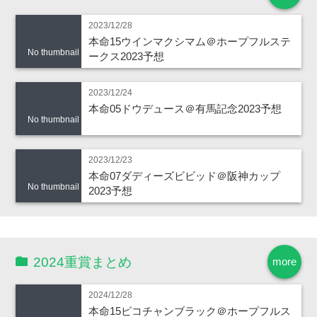
2023/12/28
本命15ウインマクシマム＠ホープフルステ
No thumbnail
ークス2023予想
2023/12/24
本命05ドウデュース＠有馬記念2023予想
No thumbnail
2023/12/23
本命07ダディーズビビッド＠阪神カップ
No thumbnail
2023予想
2024重賞まとめ
more
2024/12/28
本命15ピコチャンブラック＠ホープフルス