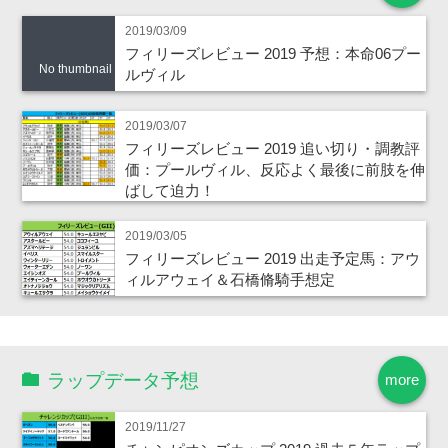
2019/03/09
フィリーズレビュー 2019 予想：本命06プー
No thumbnail
ルヴィル
2019/03/07
フィリーズレビュー 2019 追い切り・調教評
価：プールヴィル、反応よく最後に前肢を伸
ばして迫力！
2019/03/05
フィリーズレビュー 2019 出走予定馬：アウ
ィルアウェイ＆石橋脩騎手想定
ラップデータ予想
more
2019/11/27