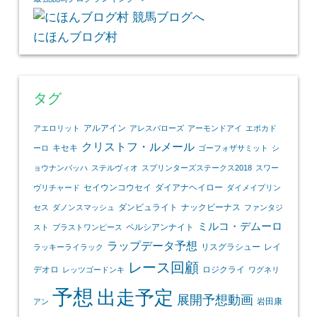
にほんブログ村
タグ
アルアイン
アエロリット
アレスバローズ
アーモンドアイ
エポカド
クリストフ・ルメール
キセキ
ーロ
ゴーフォザサミット
シ
ョウナンバッハ
ステルヴィオ
スプリンターズステークス2018
スワー
セイウンコウセイ
ダイアナヘイロー
ヴリチャード
ダイメイプリン
ナックビーナス
セス
ダノンスマッシュ
ダンビュライト
ファンタジ
ミルコ・デムーロ
ペルシアンナイト
スト
ブラストワンピース
ラップデータ予想
リスグラシュー
ラッキーライラック
レイ
レース回顧
デオロ
レッツゴードンキ
ロジクライ
ワグネリ
予想
出走予定
展開予想動画
岩田康
アン