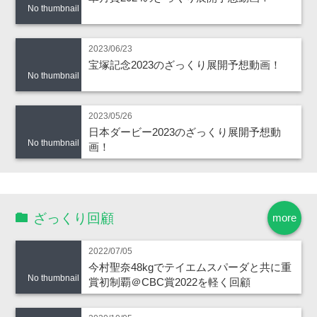
No thumbnail
2023/06/23
宝塚記念2023のざっくり展開予想動画！
No thumbnail
2023/05/26
日本ダービー2023のざっくり展開予想動
No thumbnail
画！
ざっくり回顧
more
2022/07/05
今村聖奈48kgでテイエムスパーダと共に重
No thumbnail
賞初制覇＠CBC賞2022を軽く回顧