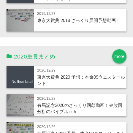
2019/12/27
東京大賞典 2019 ざっくり展開予想動画！
2020重賞まとめ
more
2020/12/29
東京大賞典 2020 予想：本命09ウェスタール
No thumbnail
ンド
2020/12/28
有馬記念2020のざっくり回顧動画！＠敗因
分析のバイブルｃｈ
2020/12/26