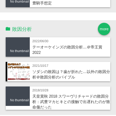
No thumbnail
豊騎手想定
敗因分析
more
2022/06/30
テーオーケインズの敗因分析…＠帝王賞
No thumbnail
2022
2021/10/17
ソダシの敗因は？歯が折れた…以外の敗因分
析＠敗因分析のバイブル
2018/10/28
天皇賞秋 2018 スワーヴリチャードの敗因分
No thumbnail
析：武豊マカヒキとの接触で出遅れたのが致
命傷だった