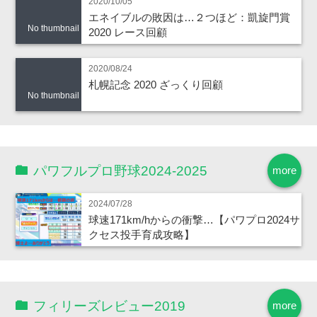
2020/10/05
エネイブルの敗因は…２つほど：凱旋門賞
No thumbnail
2020 レース回顧
2020/08/24
札幌記念 2020 ざっくり回顧
No thumbnail
パワフルプロ野球2024-2025
more
2024/07/28
球速171km/hからの衝撃…【パワプロ2024サ
クセス投手育成攻略】
フィリーズレビュー2019
more