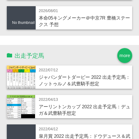
2026/08/01
本命05キングメーカー＠中京7R 豊橋ステー
No thumbnail
クス 予想
出走予定馬
more
2022/07/12
ジャパンダートダービー 2022 出走予定馬：
ノットゥルノ＆武豊騎手想定
2022/04/13
アーリントンカップ 2022 出走予定馬：デュ
ガ＆武豊騎手想定
2022/04/12
皐月賞 2022 出走予定馬：ドウデュース＆武