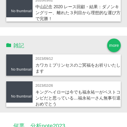
2020/03/02
中山記念 2020 レース回顧・結果：ダノンキ
No thumbnail
ングリー、離れた３列目から理想的な運び方
で完勝！
雑記
more
2023/09/12
カワカミプリンセスのご冥福をお祈りいたし
No thumbnail
ます
2023/02/26
キングヘイローは今でも福永祐一がベストコ
No thumbnail
ンビだと思っている…福永祐一さん無事引退
おめでとう
何悪。分析note2023