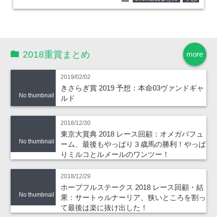
2018重賞まとめ
more
2019/02/02
きさらぎ賞 2019 予想：本命03ヴァンドギャ
No thumbnail
ルド
2018/12/30
東京大賞典 2018 レース回顧：オメガパフュ
No thumbnail
ーム、最後もやっぱり３歳馬の勝利！やっぱ
りミルコとルメールのワンツー！
2018/12/29
ホープフルステークス 2018 レース回顧・結
No thumbnail
果：サートゥルナーリア、狭いところを割っ
て最後は楽に抜け出した！