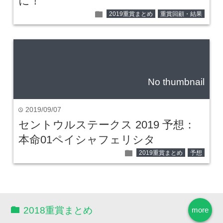
に！
folder
2019重賞まとめ
重賞回顧・結果
No thumbnail
2019/09/07
time
セントウルステークス 2019 予想：
本命01ペイシャフェリシタ
folder
2019重賞まとめ
予想
2018重賞まとめ
more