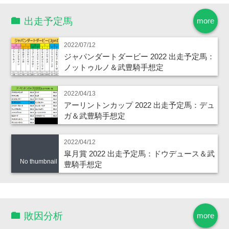
出走予定馬
more
2022/07/12
ジャパンダートダービー 2022 出走予定馬：
ノットゥルノ＆武豊騎手想定
2022/04/13
アーリントンカップ 2022 出走予定馬：デュ
ガ＆武豊騎手想定
2022/04/12
皐月賞 2022 出走予定馬：ドウデュース＆武
No thumbnail
豊騎手想定
敗因分析
more