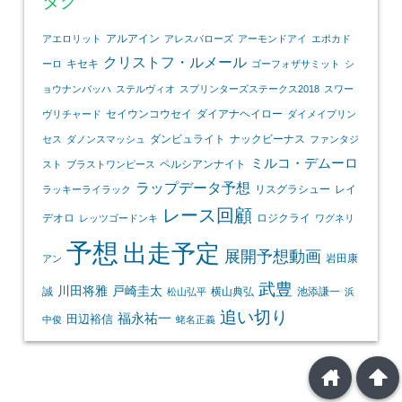
タグ
アルアイン
アエロリット
アレスバローズ
アーモンドアイ
エポカド
クリストフ・ルメール
キセキ
ーロ
ゴーフォザサミット
シ
ョウナンバッハ
ステルヴィオ
スプリンターズステークス2018
スワー
セイウンコウセイ
ダイアナヘイロー
ヴリチャード
ダイメイプリン
ナックビーナス
セス
ダノンスマッシュ
ダンビュライト
ファンタジ
ミルコ・デムーロ
ペルシアンナイト
スト
ブラストワンピース
ラップデータ予想
リスグラシュー
ラッキーライラック
レイ
レース回顧
デオロ
レッツゴードンキ
ロジクライ
ワグネリ
予想
出走予定
展開予想動画
岩田康
アン
武豊
川田将雅
戸崎圭太
誠
横山典弘
池添謙一
松山弘平
浜
追い切り
福永祐一
田辺裕信
中俊
蛯名正義
home
arrowup