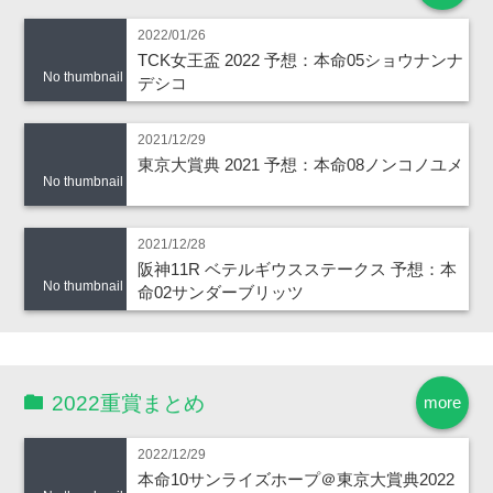
2022/01/26
TCK女王盃 2022 予想：本命05ショウナンナ
No thumbnail
デシコ
2021/12/29
東京大賞典 2021 予想：本命08ノンコノユメ
No thumbnail
2021/12/28
阪神11R ベテルギウスステークス 予想：本
No thumbnail
命02サンダーブリッツ
2022重賞まとめ
more
2022/12/29
本命10サンライズホープ＠東京大賞典2022