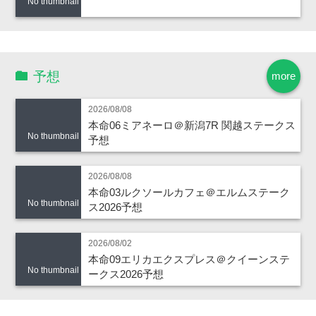
No thumbnail
予想
more
2026/08/08
本命06ミアネーロ＠新潟7R 関越ステークス
No thumbnail
予想
2026/08/08
本命03ルクソールカフェ＠エルムステーク
No thumbnail
ス2026予想
2026/08/02
本命09エリカエクスプレス＠クイーンステ
No thumbnail
ークス2026予想