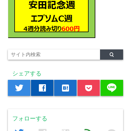
シェアする
line
twitter
facebook
hatenabookmark
フォローする