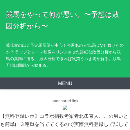
競馬をやって何が悪い。〜予想は敗
因分析から〜
菊花賞の出走予定馬展望が中心！今週あの人気馬はなぜ負けたの
か？ ラップとレース映像をリンクさせた詳細な敗因分析から競
馬の真髄に迫る。 敗因分析できれば次買うべき馬が解る。競馬
予想は回顧から始まる。
MENU
sponsored link
【無料登録レポ】コラボ指数考案者北条直人。この男いと
も簡単に３連単を当ててくるので実際無料登録して試して