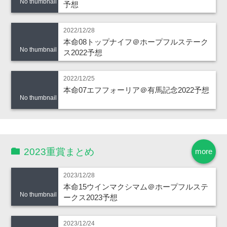
No thumbnail
予想
2022/12/28
本命08トップナイフ＠ホープフルステーク
No thumbnail
ス2022予想
2022/12/25
本命07エフフォーリア＠有馬記念2022予想
No thumbnail
2023重賞まとめ
more
2023/12/28
本命15ウインマクシマム＠ホープフルステ
No thumbnail
ークス2023予想
2023/12/24