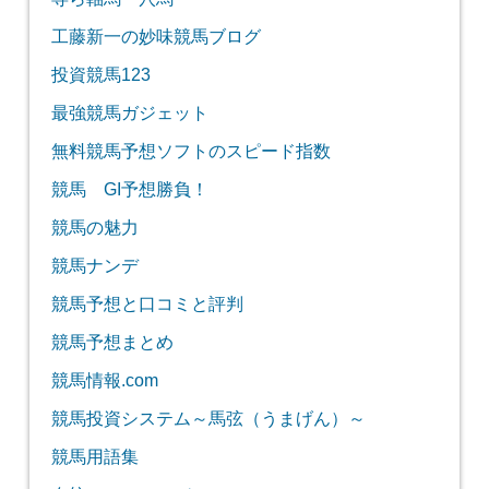
工藤新一の妙味競馬ブログ
投資競馬123
最強競馬ガジェット
無料競馬予想ソフトのスピード指数
競馬 GI予想勝負！
競馬の魅力
競馬ナンデ
競馬予想と口コミと評判
競馬予想まとめ
競馬情報.com
競馬投資システム～馬弦（うまげん）～
競馬用語集