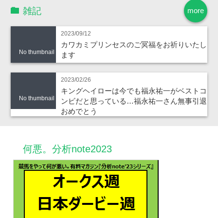
雑記
more
2023/09/12
カワカミプリンセスのご冥福をお祈りいたし
No thumbnail
ます
2023/02/26
キングヘイローは今でも福永祐一がベストコ
No thumbnail
ンビだと思っている…福永祐一さん無事引退
おめでとう
何悪。分析note2023