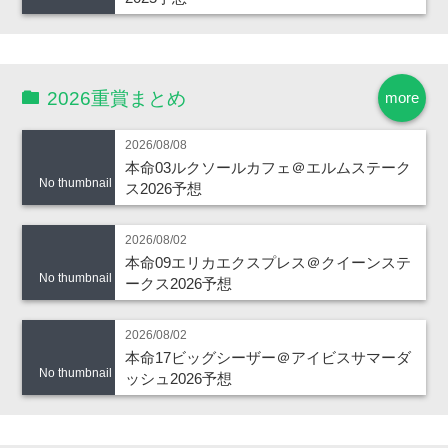
2026重賞まとめ
more
2026/08/08
本命03ルクソールカフェ＠エルムステーク
No thumbnail
ス2026予想
2026/08/02
本命09エリカエクスプレス＠クイーンステ
No thumbnail
ークス2026予想
2026/08/02
本命17ビッグシーザー＠アイビスサマーダ
No thumbnail
ッシュ2026予想