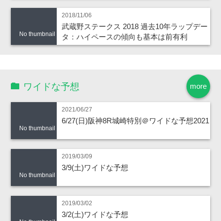
2018/11/06
武蔵野ステークス 2018 過去10年ラップデー
No thumbnail
タ：ハイペースの傾向も基本は前有利
ワイドな予想
more
2021/06/27
6/27(日)阪神8R城崎特別＠ワイドな予想2021
No thumbnail
2019/03/09
3/9(土)ワイドな予想
No thumbnail
2019/03/02
3/2(土)ワイドな予想