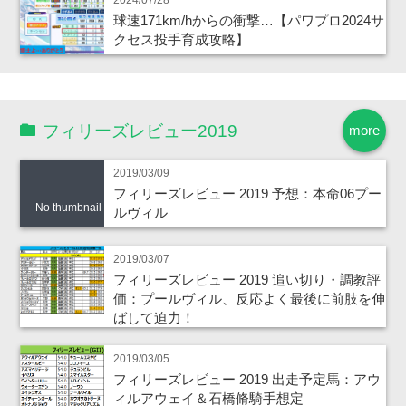
2024/07/28
球速171km/hからの衝撃…【パワプロ2024サ
クセス投手育成攻略】
フィリーズレビュー2019
more
2019/03/09
フィリーズレビュー 2019 予想：本命06プー
No thumbnail
ルヴィル
2019/03/07
フィリーズレビュー 2019 追い切り・調教評
価：プールヴィル、反応よく最後に前肢を伸
ばして迫力！
2019/03/05
フィリーズレビュー 2019 出走予定馬：アウ
ィルアウェイ＆石橋脩騎手想定