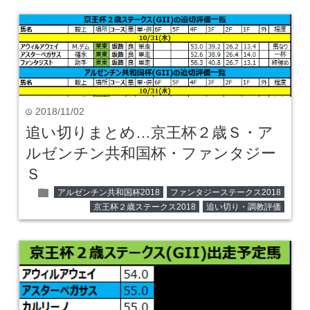
2018/11/02
time
追い切りまとめ…京王杯２歳Ｓ・ア
ルゼンチン共和国杯・ファンタジー
Ｓ
folder
アルゼンチン共和国杯2018
ファンタジーステークス2018
京王杯２歳ステークス2018
追い切り・調教評価