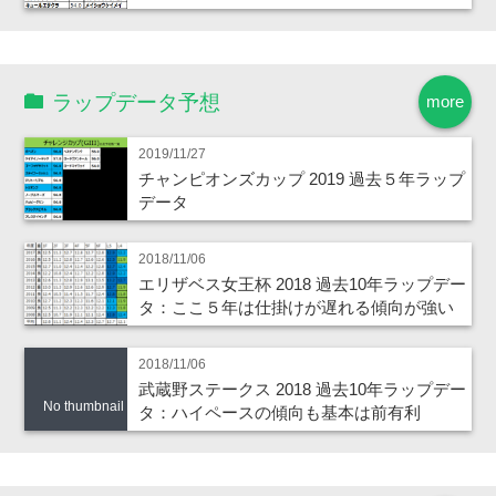
ラップデータ予想
more
2019/11/27
チャンピオンズカップ 2019 過去５年ラップ
データ
2018/11/06
エリザベス女王杯 2018 過去10年ラップデー
タ：ここ５年は仕掛けが遅れる傾向が強い
2018/11/06
武蔵野ステークス 2018 過去10年ラップデー
No thumbnail
タ：ハイペースの傾向も基本は前有利