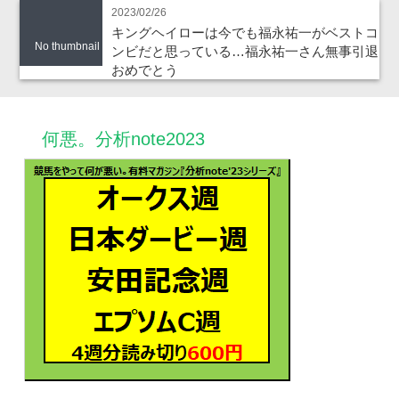
2023/02/26
キングヘイローは今でも福永祐一がベストコ
No thumbnail
ンビだと思っている…福永祐一さん無事引退
おめでとう
何悪。分析note2023