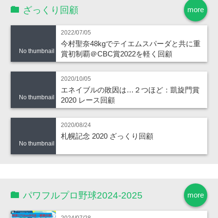
ざっくり回顧
more
2022/07/05
今村聖奈48kgでテイエムスパーダと共に重
No thumbnail
賞初制覇＠CBC賞2022を軽く回顧
2020/10/05
エネイブルの敗因は…２つほど：凱旋門賞
No thumbnail
2020 レース回顧
2020/08/24
札幌記念 2020 ざっくり回顧
No thumbnail
パワフルプロ野球2024-2025
more