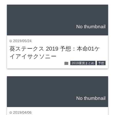
No thumbnail
2019/05/24
time
葵ステークス 2019 予想：本命01ケ
イアイサクソニー
folder
2019重賞まとめ
予想
No thumbnail
2019/04/06
time