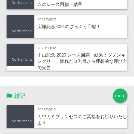
No thumbnail
ムのレース回顧・結果
2021/06/27
宝塚記念2021のざっくり回顧！
No thumbnail
2020/03/02
中山記念 2020 レース回顧・結果：ダノンキ
No thumbnail
ングリー、離れた３列目から理想的な運び方
で完勝！
雑記
more
2023/09/12
カワカミプリンセスのご冥福をお祈りいたし
No thumbnail
ます