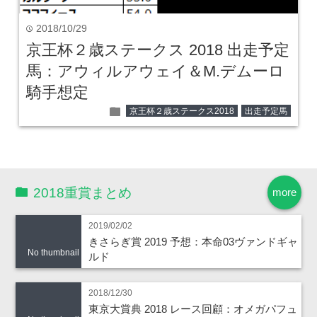
2018/10/29
time
京王杯２歳ステークス 2018 出走予定
馬：アウィルアウェイ＆M.デムーロ
騎手想定
folder
京王杯２歳ステークス2018
出走予定馬
2018重賞まとめ
more
2019/02/02
きさらぎ賞 2019 予想：本命03ヴァンドギャ
No thumbnail
ルド
2018/12/30
東京大賞典 2018 レース回顧：オメガパフュ