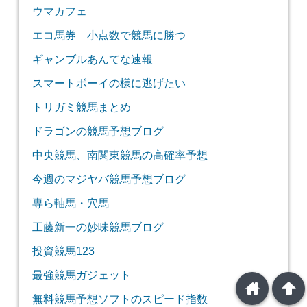
ウマカフェ
エコ馬券 小点数で競馬に勝つ
ギャンブルあんてな速報
スマートボーイの様に逃げたい
トリガミ競馬まとめ
ドラゴンの競馬予想ブログ
中央競馬、南関東競馬の高確率予想
今週のマジヤバ競馬予想ブログ
専ら軸馬・穴馬
工藤新一の妙味競馬ブログ
投資競馬123
最強競馬ガジェット
home
arrowup
無料競馬予想ソフトのスピード指数