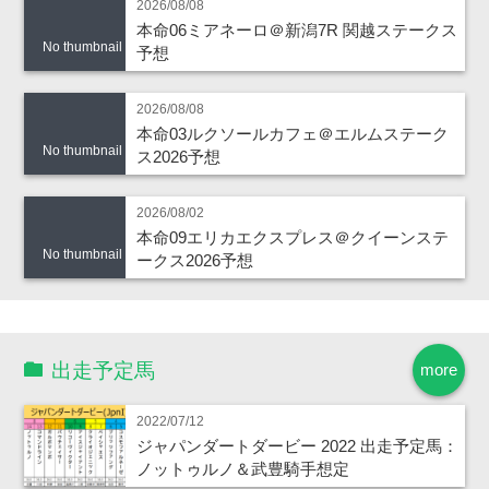
2026/08/08
本命06ミアネーロ＠新潟7R 関越ステークス
No thumbnail
予想
2026/08/08
本命03ルクソールカフェ＠エルムステーク
No thumbnail
ス2026予想
2026/08/02
本命09エリカエクスプレス＠クイーンステ
No thumbnail
ークス2026予想
出走予定馬
more
2022/07/12
ジャパンダートダービー 2022 出走予定馬：
ノットゥルノ＆武豊騎手想定