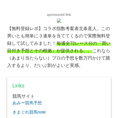
sponsored link
【無料登録レポ】コラボ指数考案者北条直人。この
男いとも簡単に３連単を当ててくるので実際無料登
録して試してみました！
毎週全72レース分の「買い
目付き予想とその根拠」が提供される、、
これなら
（あまり当たらない）プロの予想を数万円かけて購
入するより、だいぶ割がよいと実感。
Links
競馬サイト
あみー競馬予想
きまぐれ競馬note