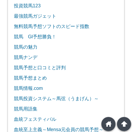
投資競馬123
最強競馬ガジェット
無料競馬予想ソフトのスピード指数
競馬 GI予想勝負！
競馬の魅力
競馬ナンデ
競馬予想と口コミと評判
競馬予想まとめ
競馬情報.com
競馬投資システム～馬弦（うまげん）～
競馬用語集
血統フェスティバル
home
arrowup
血統至上主義～Mensa元会員の競馬予想～