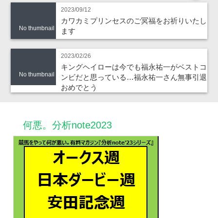
2023/09/12
カワカミプリンセスのご冥福をお祈りいたし
No thumbnail
ます
2023/02/26
キングヘイローは今でも福永祐一がベストコ
No thumbnail
ンビだと思っている…福永祐一さん無事引退
おめでとう
何悪。分析note2023