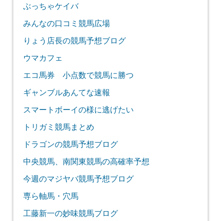
ぶっちゃケイバ
みんなの口コミ競馬広場
りょう店長の競馬予想ブログ
ウマカフェ
エコ馬券 小点数で競馬に勝つ
ギャンブルあんてな速報
スマートボーイの様に逃げたい
トリガミ競馬まとめ
ドラゴンの競馬予想ブログ
中央競馬、南関東競馬の高確率予想
今週のマジヤバ競馬予想ブログ
専ら軸馬・穴馬
工藤新一の妙味競馬ブログ