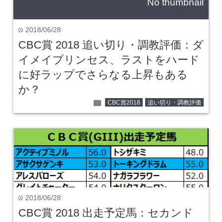
No thumbnail
2018/06/28
time
CBC賞 2018 追い切り・調教評価：ダ
イメイプリンセス、ラストをハード
に好ラップでさらなる上昇もある
か？
folder
CBC賞2018
追い切り・調教評価
2018/06/28
time
CBC賞 2018 出走予定馬：セカンド