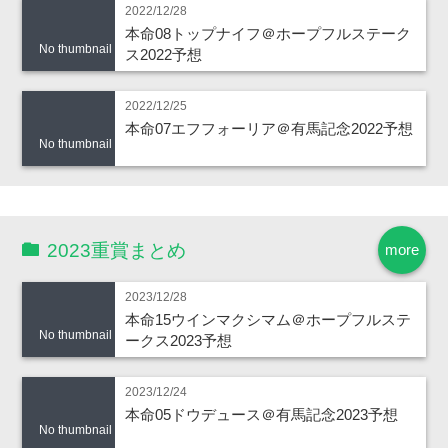
2022/12/28
本命08トップナイフ＠ホープフルステーク
No thumbnail
ス2022予想
2022/12/25
本命07エフフォーリア＠有馬記念2022予想
No thumbnail
2023重賞まとめ
more
2023/12/28
本命15ウインマクシマム＠ホープフルステ
No thumbnail
ークス2023予想
2023/12/24
本命05ドウデュース＠有馬記念2023予想
No thumbnail