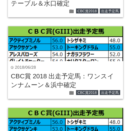
テーブル＆水口確定
folder
CBC賞2018
出走予定馬
2018/06/28
time
CBC賞 2018 出走予定馬：ワンスイ
ンナムーン＆浜中確定
folder
CBC賞2018
出走予定馬