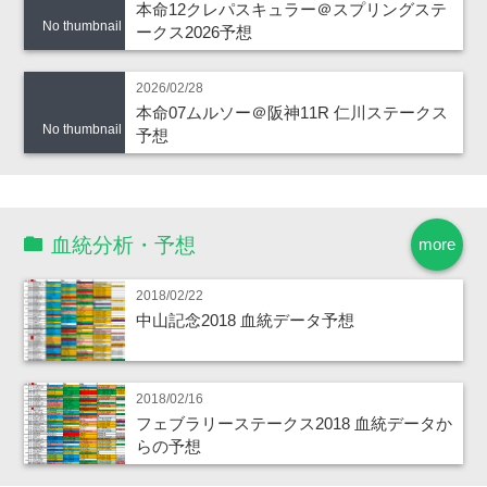
本命12クレパスキュラー＠スプリングステ
No thumbnail
ークス2026予想
2026/02/28
本命07ムルソー＠阪神11R 仁川ステークス
No thumbnail
予想
血統分析・予想
more
2018/02/22
中山記念2018 血統データ予想
2018/02/16
フェブラリーステークス2018 血統データか
らの予想