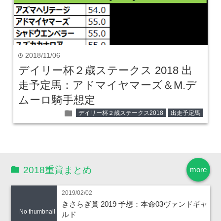
2018/11/06
time
デイリー杯２歳ステークス 2018 出
走予定馬：アドマイヤマーズ＆M.デ
ムーロ騎手想定
folder
デイリー杯２歳ステークス2018
出走予定馬
2018重賞まとめ
more
2019/02/02
きさらぎ賞 2019 予想：本命03ヴァンドギャ
No thumbnail
ルド