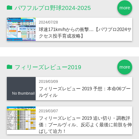
パワフルプロ野球2024-2025
more
2024/07/28
球速171km/hからの衝撃…【パワプロ2024サ
クセス投手育成攻略】
フィリーズレビュー2019
more
2019/03/09
フィリーズレビュー 2019 予想：本命06プー
No thumbnail
ルヴィル
2019/03/07
フィリーズレビュー 2019 追い切り・調教評
価：プールヴィル、反応よく最後に前肢を伸
ばして迫力！