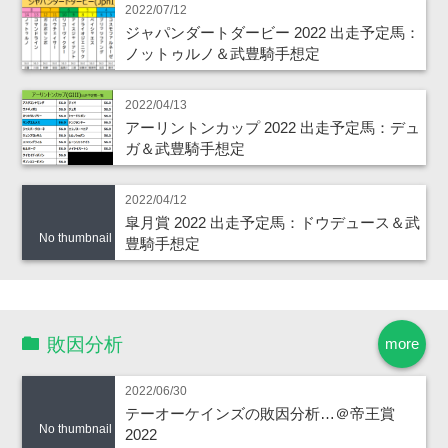
2022/07/12
ジャパンダートダービー 2022 出走予定馬：
ノットゥルノ＆武豊騎手想定
2022/04/13
アーリントンカップ 2022 出走予定馬：デュ
ガ＆武豊騎手想定
2022/04/12
皐月賞 2022 出走予定馬：ドウデュース＆武
No thumbnail
豊騎手想定
敗因分析
more
2022/06/30
テーオーケインズの敗因分析…＠帝王賞
No thumbnail
2022