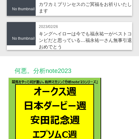
カワカミプリンセスのご冥福をお祈りいたし
No thumbnail
ます
2023/02/26
キングヘイローは今でも福永祐一がベストコ
No thumbnail
ンビだと思っている…福永祐一さん無事引退
おめでとう
何悪。分析note2023