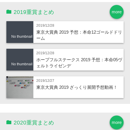
2019重賞まとめ
more
2019/12/28
東京大賞典 2019 予想：本命12ゴールドドリ
No thumbnail
ーム
2019/12/28
ホープフルステークス 2019 予想：本命05ヴ
No thumbnail
ェルトライゼンデ
2019/12/27
東京大賞典 2019 ざっくり展開予想動画！
2020重賞まとめ
more