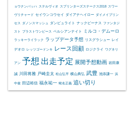
ョウナンバッハ
ステルヴィオ
スプリンターズステークス2018
スワー
セイウンコウセイ
ダイアナヘイロー
ヴリチャード
ダイメイプリン
ナックビーナス
セス
ダノンスマッシュ
ダンビュライト
ファンタジ
ミルコ・デムーロ
ペルシアンナイト
スト
ブラストワンピース
ラップデータ予想
リスグラシュー
ラッキーライラック
レイ
レース回顧
デオロ
レッツゴードンキ
ロジクライ
ワグネリ
予想
出走予定
展開予想動画
岩田康
アン
武豊
川田将雅
戸崎圭太
誠
横山典弘
池添謙一
松山弘平
浜
追い切り
福永祐一
田辺裕信
中俊
蛯名正義