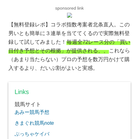
sponsored link
【無料登録レポ】コラボ指数考案者北条直人。この
男いとも簡単に３連単を当ててくるので実際無料登
録して試してみました！
毎週全72レース分の「買い
目付き予想とその根拠」が提供される、、
これなら
（あまり当たらない）プロの予想を数万円かけて購
入するより、だいぶ割がよいと実感。
Links
競馬サイト
あみー競馬予想
きまぐれ競馬note
ぶっちゃケイバ