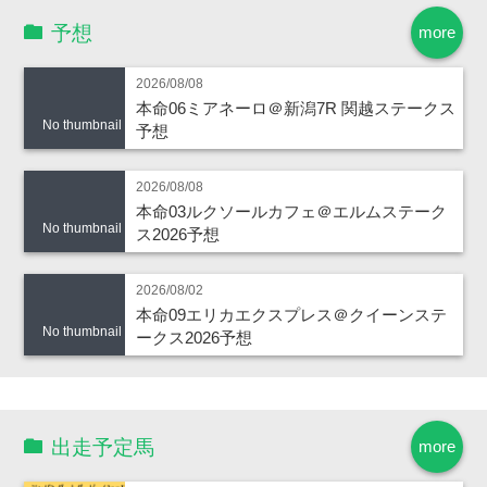
予想
more
2026/08/08
本命06ミアネーロ＠新潟7R 関越ステークス
No thumbnail
予想
2026/08/08
本命03ルクソールカフェ＠エルムステーク
No thumbnail
ス2026予想
2026/08/02
本命09エリカエクスプレス＠クイーンステ
No thumbnail
ークス2026予想
出走予定馬
more