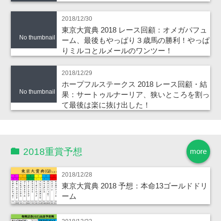
2018/12/30
東京大賞典 2018 レース回顧：オメガパフュ
No thumbnail
ーム、最後もやっぱり３歳馬の勝利！やっぱ
りミルコとルメールのワンツー！
2018/12/29
ホープフルステークス 2018 レース回顧・結
No thumbnail
果：サートゥルナーリア、狭いところを割っ
て最後は楽に抜け出した！
2018重賞予想
more
2018/12/28
東京大賞典 2018 予想：本命13ゴールドドリ
ーム