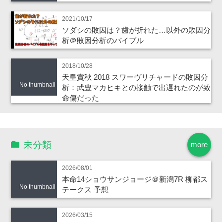
2021/10/17
ソダシの敗因は？歯が折れた…以外の敗因分
析＠敗因分析のバイブル
2018/10/28
天皇賞秋 2018 スワーヴリチャードの敗因分
No thumbnail
析：武豊マカヒキとの接触で出遅れたのが致
命傷だった
未分類
more
2026/08/01
本命14ショウサンジョージ＠新潟7R 柳都ス
No thumbnail
テークス 予想
2026/03/15