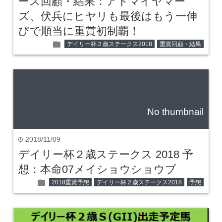
ース回顧・結果：アドマイヤマー
ズ、伏兵にヒヤリも最後はもう一伸
びで順当に重賞初制覇！
folder
デイリー杯２歳ステークス2018
重賞回顧・結果
No thumbnail
2018/11/09
time
デイリー杯２歳ステークス 2018 予
想：本命07メイショウショウブ
folder
2018重賞予想
デイリー杯２歳ステークス2018
予想