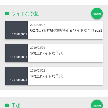
ワイドな予想
more
2021/06/27
6/27(日)阪神8R城崎特別＠ワイドな予想2021
No thumbnail
2019/03/09
3/9(土)ワイドな予想
No thumbnail
2019/03/02
3/2(土)ワイドな予想
No thumbnail
予想
more