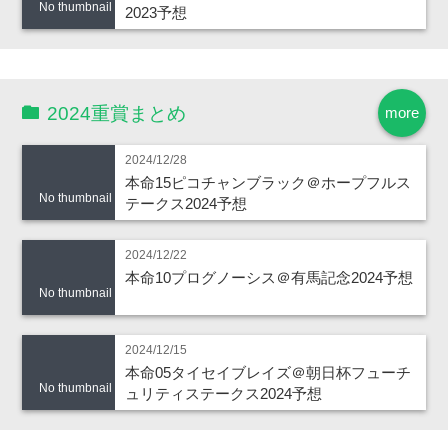
No thumbnail
2023予想
2024重賞まとめ
more
2024/12/28
本命15ピコチャンブラック＠ホープフルス
No thumbnail
テークス2024予想
2024/12/22
本命10プログノーシス＠有馬記念2024予想
No thumbnail
2024/12/15
本命05タイセイブレイズ＠朝日杯フューチ
No thumbnail
ュリティステークス2024予想