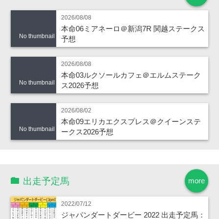
2026/08/08
本命06ミアネーロ＠新潟7R 関越ステークス
No thumbnail
予想
2026/08/08
本命03ルクソールカフェ＠エルムステーク
No thumbnail
ス2026予想
2026/08/02
本命09エリカエクスプレス＠クイーンステ
No thumbnail
ークス2026予想
出走予定馬
more
2022/07/12
ジャパンダートダービー 2022 出走予定馬：