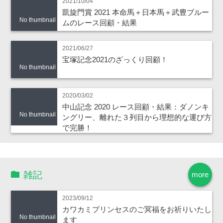
2021/10/04
凱旋門賞 2021 本命馬＋日本馬＋武豊ブルー
No thumbnail
ムのレース回顧・結果
2021/06/27
宝塚記念2021のざっくり回顧！
No thumbnail
2020/03/02
中山記念 2020 レース回顧・結果：ダノンキ
No thumbnail
ングリー、離れた３列目から理想的な運び方
で完勝！
雑記
more
2023/09/12
カワカミプリンセスのご冥福をお祈りいたし
No thumbnail
ます