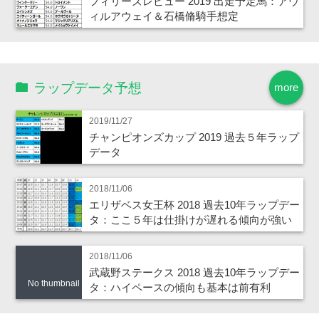
フィリーズレビュー 2019 出走予定馬：アウ
ィルアウェイ＆石橋脩騎手想定
ラップデータ予想
more
2019/11/27
チャンピオンズカップ 2019 過去５年ラップ
データ
2018/11/06
エリザベス女王杯 2018 過去10年ラップデー
タ：ここ５年は仕掛けが遅れる傾向が強い
2018/11/06
武蔵野ステークス 2018 過去10年ラップデー
No thumbnail
タ：ハイペースの傾向も基本は前有利