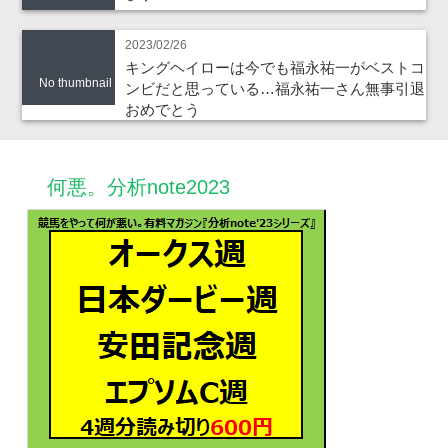
2023/02/26
キングヘイローは今でも福永祐一がベストコ
No thumbnail
ンビだと思っている…福永祐一さん無事引退
おめでとう
何悪。分析note2023