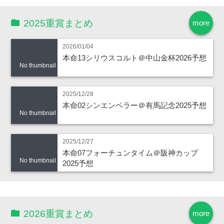
2025重賞まとめ
more
2026/01/04
本命13シリウスコルト＠中山金杯2026予想
No thumbnail
2025/12/28
本命02シンエンペラー＠有馬記念2025予想
No thumbnail
2025/12/27
本命07フォーチュンタイム＠阪神カップ
No thumbnail
2025予想
2026重賞まとめ
more