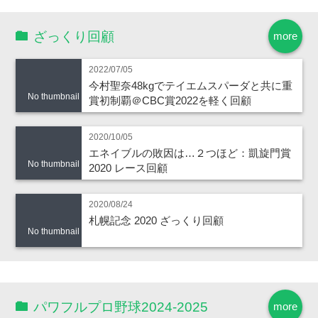
ざっくり回顧
more
2022/07/05
今村聖奈48kgでテイエムスパーダと共に重
No thumbnail
賞初制覇＠CBC賞2022を軽く回顧
2020/10/05
エネイブルの敗因は…２つほど：凱旋門賞
No thumbnail
2020 レース回顧
2020/08/24
札幌記念 2020 ざっくり回顧
No thumbnail
パワフルプロ野球2024-2025
more