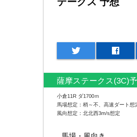
テークス 予想
twitter
facebook
薩摩ステークス(3C)
小倉11R ダ1700ｍ
馬場想定：稍～不、高速ダート想
風向想定：北北西3m/s想定
馬場・風向き