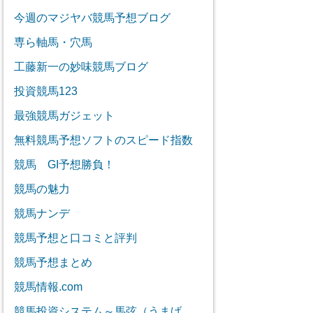
今週のマジヤバ競馬予想ブログ
専ら軸馬・穴馬
工藤新一の妙味競馬ブログ
投資競馬123
最強競馬ガジェット
無料競馬予想ソフトのスピード指数
競馬 GI予想勝負！
競馬の魅力
競馬ナンデ
競馬予想と口コミと評判
競馬予想まとめ
競馬情報.com
競馬投資システム～馬弦（うまげ