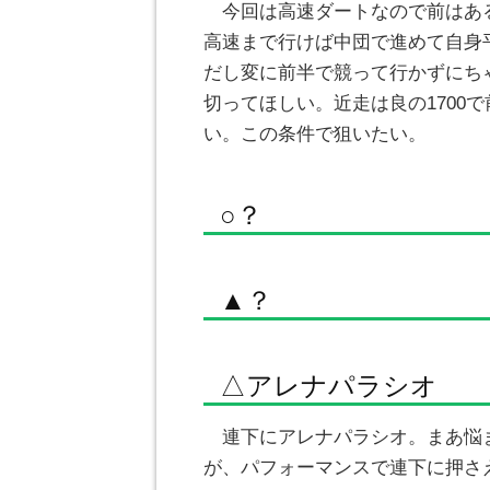
今回は高速ダートなので前はあ
高速まで行けば中団で進めて自身
だし変に前半で競って行かずにち
切ってほしい。近走は良の1700
い。この条件で狙いたい。
○？
▲？
△アレナパラシオ
連下にアレナパラシオ。まあ悩
が、パフォーマンスで連下に押さえた