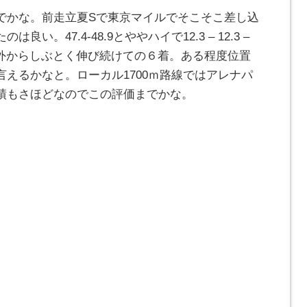
かな。前走立夏Sで東京マイルでそこそこ差し込
。47.4-48.9とややハイで12.3 – 12.3 –
2最速で中団外からしぶとく伸び続けての６着。ある程度位置
えるかなと。ローカル1700ｍ路線ではアレナパ
績もさほどなのでこの評価までかな。