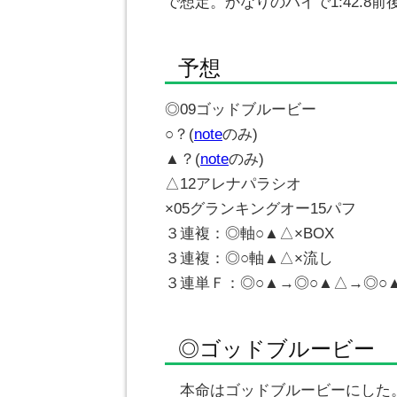
で想定。かなりのハイで1:42.8前
予想
◎09ゴッドブルービー
○？(
note
のみ)
▲？(
note
のみ)
△12アレナパラシオ
×05グランキングオー15パフ
３連複：◎軸○▲△×BOX
３連複：◎○軸▲△×流し
３連単Ｆ：◎○▲→◎○▲△→◎○
◎ゴッドブルービー
本命はゴッドブルービーにした