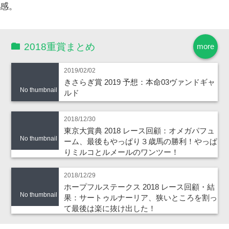
感。
2018重賞まとめ
more
2019/02/02
きさらぎ賞 2019 予想：本命03ヴァンドギャ
No thumbnail
ルド
2018/12/30
東京大賞典 2018 レース回顧：オメガパフュ
No thumbnail
ーム、最後もやっぱり３歳馬の勝利！やっぱ
りミルコとルメールのワンツー！
2018/12/29
ホープフルステークス 2018 レース回顧・結
No thumbnail
果：サートゥルナーリア、狭いところを割っ
て最後は楽に抜け出した！