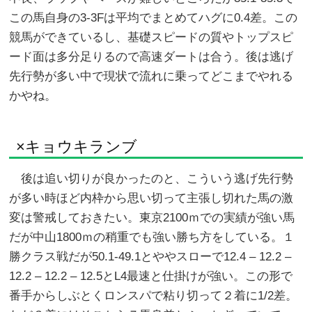
この馬自身の3-3Fは平均でまとめてハグに0.4差。この
競馬ができているし、基礎スピードの質やトップスピ
ード面は多分足りるので高速ダートは合う。後は逃げ
先行勢が多い中で現状で流れに乗ってどこまでやれる
かやね。
×キョウキランブ
後は追い切りが良かったのと、こういう逃げ先行勢
が多い時ほど内枠から思い切って主張し切れた馬の激
変は警戒しておきたい。東京2100ｍでの実績が強い馬
だが中山1800ｍの稍重でも強い勝ち方をしている。１
勝クラス戦だが50.1-49.1とややスローで12.4 – 12.2 –
12.2 – 12.2 – 12.5とL4最速と仕掛けが強い。この形で
番手からしぶとくロンスパで粘り切って２着に1/2差。