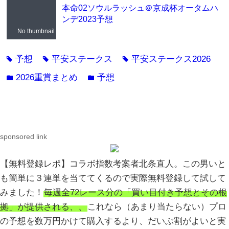
本命02ソウルラッシュ＠京成杯オータムハ
ンデ2023予想
No thumbnail
予想
平安ステークス
平安ステークス2026
tag
tag
tag
2026重賞まとめ
予想
folder
folder
sponsored link
【無料登録レポ】コラボ指数考案者北条直人。この男いと
も簡単に３連単を当ててくるので実際無料登録して試して
みました！
毎週全72レース分の「買い目付き予想とその根
拠」が提供される、、
これなら（あまり当たらない）プロ
の予想を数万円かけて購入するより、だいぶ割がよいと実