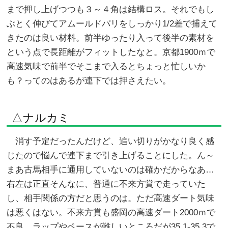
まで押し上げつつも３～４角は結構ロス。それでもし
ぶとく伸びてアムールドパリをしっかり1/2差で捕えて
きたのは良い材料。前半ゆったり入って後半の素材を
という点で長距離がフィットしたなと。京都1900ｍで
高速気味で前半でそこまで入るとちょっと忙しいか
も？ってのはあるが連下では押さえたい。
△ナルカミ
消す予定だったんだけど、追い切りがかなり良く感
じたので悩んで連下まで引き上げることにした。ん～
まあ古馬相手に通用していないのは確かだからなあ…
右左は正直そんなに、普通に不来方賞で走っていた
し、相手関係の方だと思うのは。ただ高速ダート気味
は悪くはない。不来方賞も盛岡の高速ダート2000ｍで
不良、ラップやペースが難しいところだが35.1-35.3で