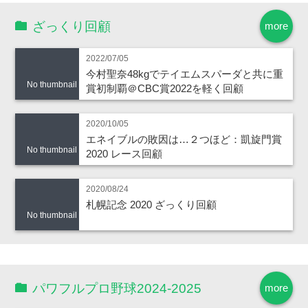
ざっくり回顧
more
2022/07/05
今村聖奈48kgでテイエムスパーダと共に重
No thumbnail
賞初制覇＠CBC賞2022を軽く回顧
2020/10/05
エネイブルの敗因は…２つほど：凱旋門賞
No thumbnail
2020 レース回顧
2020/08/24
札幌記念 2020 ざっくり回顧
No thumbnail
パワフルプロ野球2024-2025
more