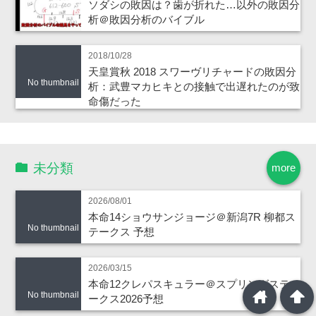
ソダシの敗因は？歯が折れた…以外の敗因分
析＠敗因分析のバイブル
2018/10/28
天皇賞秋 2018 スワーヴリチャードの敗因分
No thumbnail
析：武豊マカヒキとの接触で出遅れたのが致
命傷だった
未分類
more
2026/08/01
本命14ショウサンジョージ＠新潟7R 柳都ス
No thumbnail
テークス 予想
2026/03/15
本命12クレパスキュラー＠スプリングステ
home
arrowup
No thumbnail
ークス2026予想