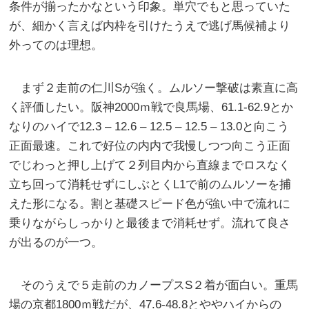
条件が揃ったかなという印象。単穴でもと思っていた
が、細かく言えば内枠を引けたうえで逃げ馬候補より
外ってのは理想。
まず２走前の仁川Sが強く。ムルソー撃破は素直に高
く評価したい。阪神2000ｍ戦で良馬場、61.1-62.9とか
なりのハイで12.3 – 12.6 – 12.5 – 12.5 – 13.0と向こう
正面最速。これで好位の内内で我慢しつつ向こう正面
でじわっと押し上げて２列目内から直線までロスなく
立ち回って消耗せずにしぶとくL1で前のムルソーを捕
えた形になる。割と基礎スピード色が強い中で流れに
乗りながらしっかりと最後まで消耗せず。流れて良さ
が出るのが一つ。
そのうえで５走前のカノープスS２着が面白い。重馬
場の京都1800ｍ戦だが、47.6-48.8とややハイからの