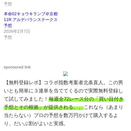
予想
本命02キョウキランブ＠京都
11R アルデバランステークス
予想
2026年2月7日
予想
sponsored link
【無料登録レポ】コラボ指数考案者北条直人。この男
いとも簡単に３連単を当ててくるので実際無料登録し
て試してみました！
毎週全72レース分の「買い目付き
予想とその根拠」が提供される、、
これなら（あまり
当たらない）プロの予想を数万円かけて購入するよ
り、だいぶ割がよいと実感。