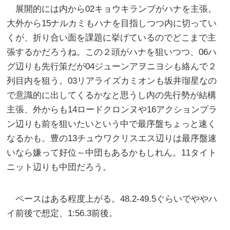
展開的には内から02キョウキランブがハナを主張。
大外から15ナルカミもハナを目指しつつ内に切ってい
くが、折り合い面を課題に挙げているのでどこまで主
張するかだろうね。この２頭がハナを狙いつつ、06ハ
グ辺りも先行策だが04ジューンアヲニヨシも絡んで２
列目内を狙う。03リアライズカミオンも坂井瑠星なの
で意識的に出してくるかなと思うし内の先行勢が結構
主張、外からも14ロードクロンヌや16アクションプラ
ン辺りも前を狙いたいという中で最序盤ちょっと速く
なるかも。豊の13チュウワクリスエス辺りは最序盤速
いなら嫌って好位～中団もあるかもしれん。11タイト
ニット辺りも中団だろう。
ペースはある程度上がる。48.2-49.5ぐらいでややハ
イ前後で想定、1:56.3前後。