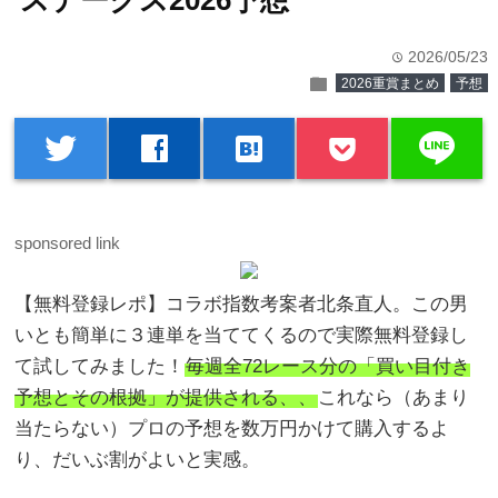
ステークス2026予想
2026/05/23
time
folder
2026重賞まとめ
予想
line
twitter
facebook
hatenabookmark
sponsored link
【無料登録レポ】コラボ指数考案者北条直人。この男
いとも簡単に３連単を当ててくるので実際無料登録し
て試してみました！
毎週全72レース分の「買い目付き
予想とその根拠」が提供される、、
これなら（あまり
当たらない）プロの予想を数万円かけて購入するよ
り、だいぶ割がよいと実感。