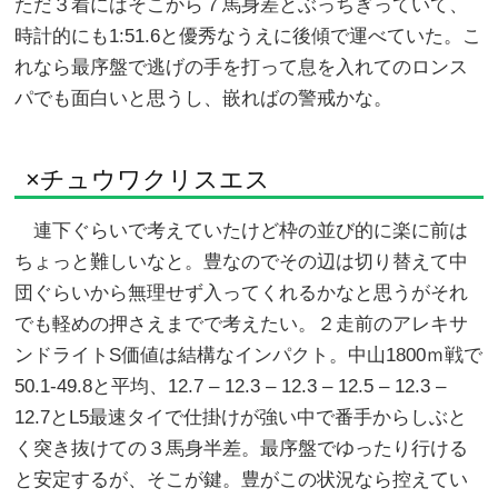
ただ３着にはそこから７馬身差とぶっちぎっていて、
時計的にも1:51.6と優秀なうえに後傾で運べていた。こ
れなら最序盤で逃げの手を打って息を入れてのロンス
パでも面白いと思うし、嵌ればの警戒かな。
×チュウワクリスエス
連下ぐらいで考えていたけど枠の並び的に楽に前は
ちょっと難しいなと。豊なのでその辺は切り替えて中
団ぐらいから無理せず入ってくれるかなと思うがそれ
でも軽めの押さえまでで考えたい。２走前のアレキサ
ンドライトS価値は結構なインパクト。中山1800ｍ戦で
50.1-49.8と平均、12.7 – 12.3 – 12.3 – 12.5 – 12.3 –
12.7とL5最速タイで仕掛けが強い中で番手からしぶと
く突き抜けての３馬身半差。最序盤でゆったり行ける
と安定するが、そこが鍵。豊がこの状況なら控えてい