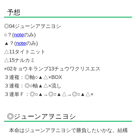
予想
◎04ジューンアヲニヨシ
○？(
note
のみ)
▲？(
note
のみ)
△11タイトニット
△15ナルカミ
×02キョウキランブ13チュウワクリスエス
３連複：◎軸○▲△×BOX
３連複：◎○軸▲△×流し
３連単Ｆ：◎○▲→◎○▲△→◎○▲△×
◎ジューンアヲニヨシ
本命はジューンアヲニヨシで勝負したいかな。結構