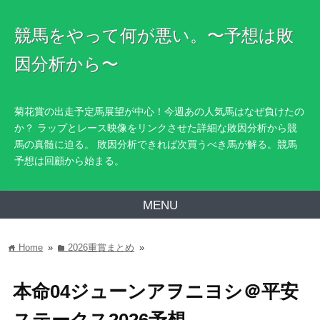
競馬をやって何が悪い。〜予想は敗
因分析から〜
菊花賞の出走予定馬展望が中心！今週あの人気馬はなぜ負けたの
か？ ラップとレース映像をリンクさせた詳細な敗因分析から競
馬の真髄に迫る。 敗因分析できれば次買うべき馬が解る。競馬
予想は回顧から始まる。
MENU
Home
»
2026重賞まとめ
»
home
folder
本命04ジューンアヲニヨシ＠平安