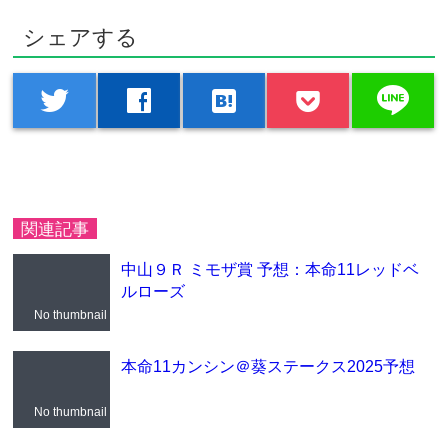
シェアする
line
twitter
facebook
hatenabookmark
関連記事
中山９Ｒ ミモザ賞 予想：本命11レッドベ
ルローズ
No thumbnail
本命11カンシン＠葵ステークス2025予想
No thumbnail