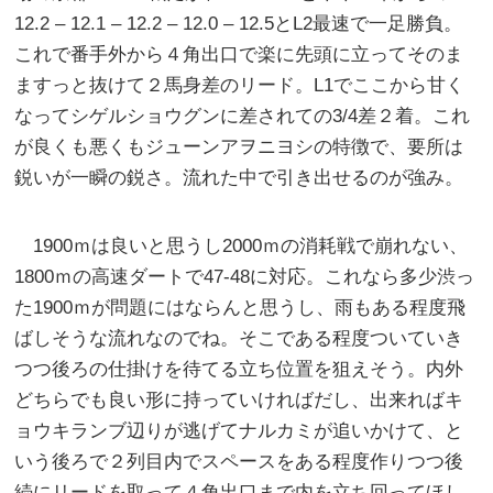
12.2 – 12.1 – 12.2 – 12.0 – 12.5とL2最速で一足勝負。
これで番手外から４角出口で楽に先頭に立ってそのま
ますっと抜けて２馬身差のリード。L1でここから甘く
なってシゲルショウグンに差されての3/4差２着。これ
が良くも悪くもジューンアヲニヨシの特徴で、要所は
鋭いが一瞬の鋭さ。流れた中で引き出せるのが強み。
1900ｍは良いと思うし2000ｍの消耗戦で崩れない、
1800ｍの高速ダートで47-48に対応。これなら多少渋っ
た1900ｍが問題にはならんと思うし、雨もある程度飛
ばしそうな流れなのでね。そこである程度ついていき
つつ後ろの仕掛けを待てる立ち位置を狙えそう。内外
どちらでも良い形に持っていければだし、出来ればキ
ョウキランブ辺りが逃げてナルカミが追いかけて、と
いう後ろで２列目内でスペースをある程度作りつつ後
続にリードを取って４角出口まで内を立ち回ってほし