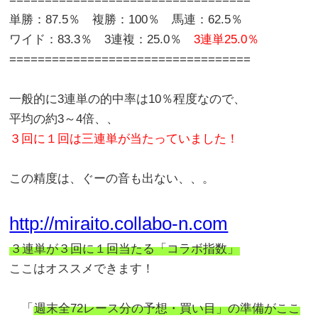
単勝：87.5％ 複勝：100％ 馬連：62.5％
ワイド：83.3％ 3連複：25.0％
3連単25.0％
==================================
一般的に3連単の的中率は10％程度なので、
平均の約3～4倍、、
３回に１回は三連単が当たっていました！
この精度は、ぐーの音も出ない、、。
http://miraito.collabo-n.com
３連単が３回に１回当たる「コラボ指数」
ここはオススメできます！
「
週末全72レース分の予想・買い目」の準備がここ