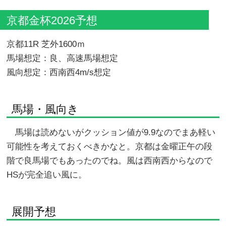
京都金杯2026予想
京都11R 芝外1600ｍ
馬場想定：良、高速馬場想定
風向想定：西南西4m/s想定
馬場・風向き
馬場は読めないがクッション値が9.9なのでまあ軽い
可能性を考えておくべきかなと。京都は金曜正午の段
階で良馬場でもあったのでね。風は西南西からなので
HSが完全追い風に。
展開予想