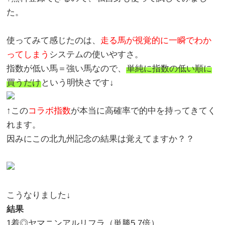
た。
使ってみて感じたのは、
走る馬が視覚的に一瞬でわか
ってしまう
システムの使いやすさ。
指数が低い馬＝強い馬なので、
単純に指数の低い順に
買うだけ
という明快さです↓
↑この
コラボ指数
が本当に高確率で的中を持ってきてく
れます。
因みにこの北九州記念の結果は覚えてますか？？
こうなりました↓
結果
1着◎ヤマニンアルリフラ（単勝5.7倍）