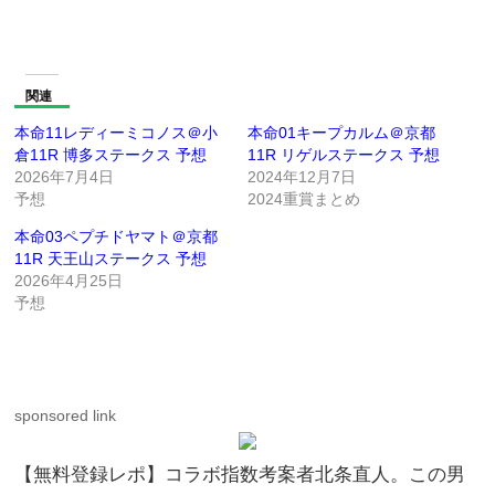
関連
本命11レディーミコノス＠小
本命01キープカルム＠京都
倉11R 博多ステークス 予想
11R リゲルステークス 予想
2026年7月4日
2024年12月7日
予想
2024重賞まとめ
本命03ペプチドヤマト＠京都
11R 天王山ステークス 予想
2026年4月25日
予想
sponsored link
【無料登録レポ】コラボ指数考案者北条直人。この男