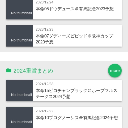
2023/12/24
本命05ドウデュース＠有馬記念2023予想
No thumbnail
2023/12/23
本命07ダディーズビビッド＠阪神カップ
No thumbnail
2023予想
2024重賞まとめ
more
2024/12/28
本命15ピコチャンブラック＠ホープフルス
No thumbnail
テークス2024予想
2024/12/22
本命10プログノーシス＠有馬記念2024予想
No thumbnail