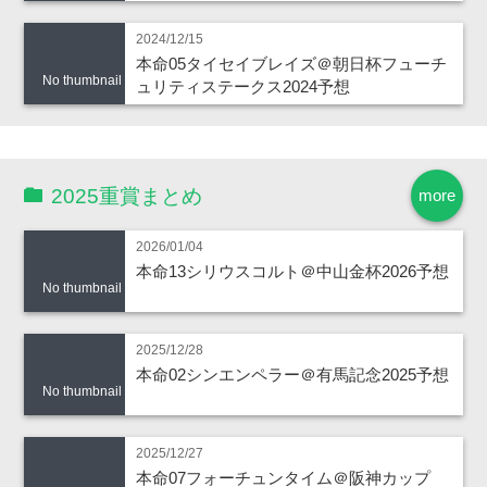
2024/12/15
本命05タイセイブレイズ＠朝日杯フューチ
No thumbnail
ュリティステークス2024予想
2025重賞まとめ
more
2026/01/04
本命13シリウスコルト＠中山金杯2026予想
No thumbnail
2025/12/28
本命02シンエンペラー＠有馬記念2025予想
No thumbnail
2025/12/27
本命07フォーチュンタイム＠阪神カップ