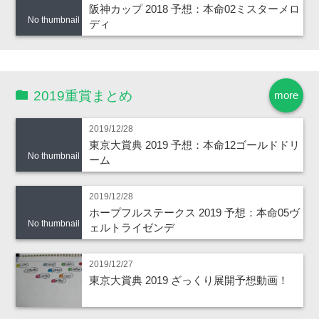
阪神カップ 2018 予想：本命02ミスターメロ
No thumbnail
ディ
2019重賞まとめ
more
2019/12/28
東京大賞典 2019 予想：本命12ゴールドドリ
No thumbnail
ーム
2019/12/28
ホープフルステークス 2019 予想：本命05ヴ
No thumbnail
ェルトライゼンデ
2019/12/27
東京大賞典 2019 ざっくり展開予想動画！