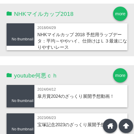
NHKマイルカップ2018
more
2018/04/29
NHKマイルカップ 2018 予想用ラップデー
No thumbnail
タ：平均～ややハイ、仕掛けはＬ３最速にな
りやすいレース
youtube何悪ｃｈ
more
2024/04/12
皐月賞2024のざっくり展開予想動画！
No thumbnail
2023/06/23
home
arrowup
宝塚記念2023のざっくり展開予想動画！
No thumbnail