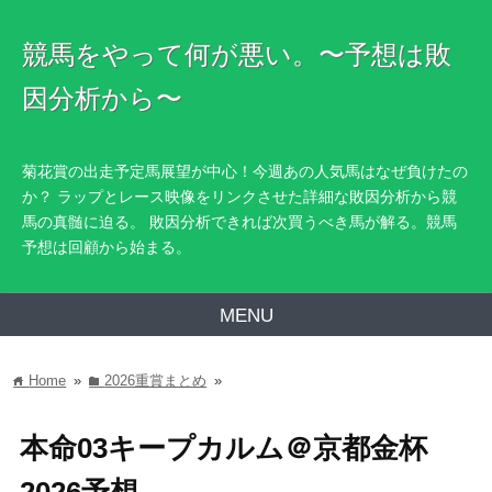
競馬をやって何が悪い。〜予想は敗
因分析から〜
菊花賞の出走予定馬展望が中心！今週あの人気馬はなぜ負けたの
か？ ラップとレース映像をリンクさせた詳細な敗因分析から競
馬の真髄に迫る。 敗因分析できれば次買うべき馬が解る。競馬
予想は回顧から始まる。
MENU
Home
»
2026重賞まとめ
»
home
folder
本命03キープカルム＠京都金杯