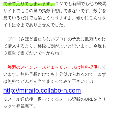
で全て足りてしまいます。
ＴＶでも新聞でも他の競馬
サイトでもこの量の指数予想はできないです。数字を
見ているだけでも楽しくなりますよ。確かにこんなサ
イトは今までありませんでした。
プロ（さほど当たらないプロ）の予想に数万円かけ
て購入するより、格段に割がよいと思います。今週も
３連単で当てたいですからね！
毎週のメインレースと１～６レースは無料提供
して
います。無料予想だけでも十分儲けられるので、まず
は無料でどんどん当てまくってみて下さい！↓↓
http://miraito.collabo-n.com
※メール送信後、返ってくるメール記載のURLをクリ
ックで登録完了。