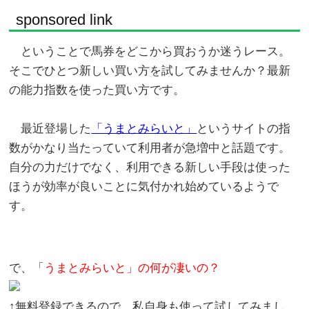
sponsored link
ということで馬券をどこから買おうか迷うレース。
そこでひとつ新しい買い方を試してみませんか？最新
の能力指数を使った買い方です。
最近登場した
「うまとみらいと」
というサイトの指
数がかなり当たっていて利用者が急増中と話題です。
自分の力だけでなく、利用できる新しい手段は使った
ほうが効率が良いことに気付かれ始めているようで
す。
で、「
うまとみらいと」の何が凄いの？
↑無料登録できるので、私自身も使って試してみまし