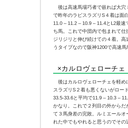
後は高速馬場巧者で嵌れば大穴
で昨年のラピスラズリS４着は面白い。中山1
11.0 – 11.2 – 10.9 – 
ち馬。これで中団内で包まれて仕
ジリジリと伸び続けての４着。高
うタイプなので阪神1200で高速
×カルロヴェローチェ
後はカルロヴェローチェを軽め
スラズリS２着も悪くないがロー
33.5-33.6と平均で11.9 – 10.3 – 
かなり。これで２列目の外からだ
て３馬身差の完敗。ルミエールオ
れた中でもやれると思うのでその