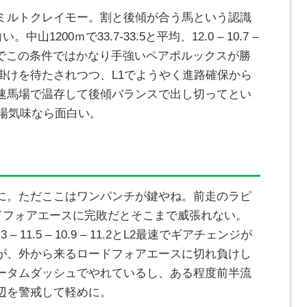
ミルトクレイモー。割と後傾が合う馬という認識
200ｍで33.7-33.5と平均、12.0 – 10.7 –
11.4とL2最速でこの条件ではかなり手強いペアポルックスが勝
掛けを待たされつつ、L1でようやく進路確保から
速馬場で温存して後傾バランスで出し切ってとい
馬場気味なら面白い。
に。ただここはワンパンチが鍵やね。前走のラピ
ドフォアエースに完敗だとそこまで威張れない。
11.3 – 11.5 – 10.9 – 11.2とL2最速でギアチェンジが
が、外から来るロードフォアエースに切れ負けし
ータムダッシュでやれているし、ある程度前半流
辺を警戒して軽めに。