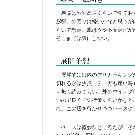
馬場はやや高速ぐらいで見てお
影響。外回りは軽いかなと思うが
らいで想定。風はやや不安定だが
そこまでは気にしない。
展開予想
展開的には内のアサカラキングが
切れるかは焦点。デュガも速い時
も無く読みづらい。外のウイングレ
いので良くて先行策ぐらいかなと
な。この辺を行かせつつバースク
ペースは微妙なところだが、それでも