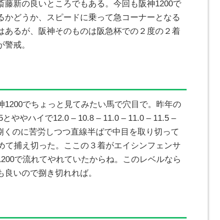
藤新の良いところでもある。今回も阪神1200で
るかどうか、スピードに乗って急コーナーとなる
はあるが、阪神そのものは阪急杯での２度の２着
が警戒。
1200でちょっと見てみたい馬で穴目で。昨年の
イで12.0 – 10.8 – 11.0 – 11.0 – 11.5 –
ら捌くのに苦労しつつ直線半ばで中目を取り切って
とめて捕え切った。ここの３着がエイシンフェンサ
200で流れてやれていたからね。このレベルなら
も良いので捌き切れれば。