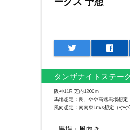
ークス 予想
twitter
facebook
タンザナイトステークス
阪神11R 芝内1200ｍ
馬場想定：良、やや高速馬場想定
風向想定：南南東1m/s想定（や
馬場・風向き