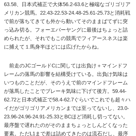
63.58、日本式補正で大体56.2-63.6と極端なゴリゴリア
メリカン競馬。22.43-22.53-24.48-25.61-25.73と消耗戦
で前が落ちてきても外から動いてそのままばてずに突
っ込み切る。フォーエバーヤングに最後はちょっと詰
められたが、それでもこの競馬でフィアースネスは楽
に捕えて１馬身半ほどには広げたからね。
前走のJCゴールドCに関しては出負け＋マインドフ
レームの落馬の影響を結構受けている。出負け気味は
いつものことだが、そのうえで前のマインドフレーム
が落馬したことでブレーキ気味に下げて後方。59.44-
62.72と日本式補正で58.4-62.7ぐらいでこれでも超々ハ
イだがゴリゴリアメリカンまでは至ってないし、23.0-
23.96-24.96-24.91-25.33とBCほど消耗し切ってない。
最序盤で遅れたのがそのままちょっとしんどくなった
要素。ただL1まで差は詰めてきたのは流石だし、最序