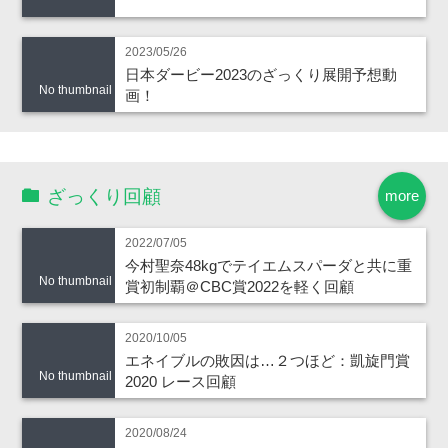
2023/05/26
日本ダービー2023のざっくり展開予想動
No thumbnail
画！
ざっくり回顧
more
2022/07/05
今村聖奈48kgでテイエムスパーダと共に重
No thumbnail
賞初制覇＠CBC賞2022を軽く回顧
2020/10/05
エネイブルの敗因は…２つほど：凱旋門賞
No thumbnail
2020 レース回顧
2020/08/24