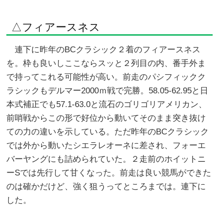
△フィアースネス
連下に昨年のBCクラシック２着のフィアースネス
を。枠も良いしここならスッと２列目の内、番手外ま
で持ってこれる可能性が高い。前走のパシフィックク
ラシックもデルマー2000ｍ戦で完勝。58.05-62.95と日
本式補正でも57.1-63.0と流石のゴリゴリアメリカン、
前哨戦からこの形で好位から動いてそのまま突き抜け
ての力の違いを示している。ただ昨年のBCクラシック
では外から動いたシエラレオーネに差され、フォーエ
バーヤングにも詰められていた。２走前のホイットニ
ーSでは先行して甘くなった。前走は良い競馬ができた
のは確かだけど、強く狙うってところまでは。連下に
した。