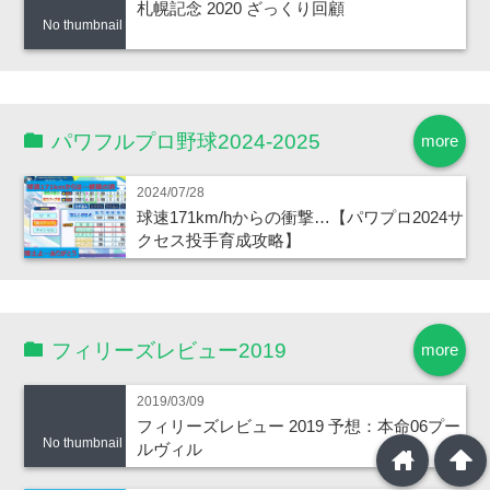
札幌記念 2020 ざっくり回顧
No thumbnail
パワフルプロ野球2024-2025
more
2024/07/28
球速171km/hからの衝撃…【パワプロ2024サ
クセス投手育成攻略】
フィリーズレビュー2019
more
2019/03/09
フィリーズレビュー 2019 予想：本命06プー
No thumbnail
ルヴィル
home
arrowup