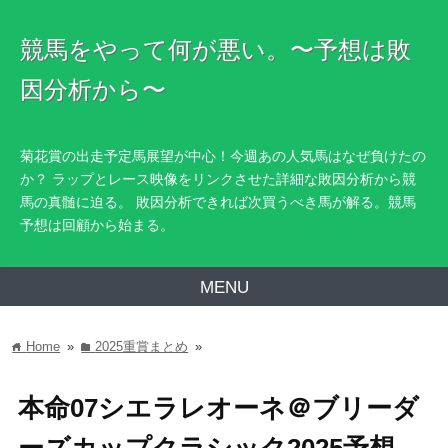
競馬をやって何が悪い。〜予想は敗
因分析から〜
菊花賞の出走予定馬展望が中心！今週あの人気馬はなぜ負けたの
か？ ラップとレース映像をリンクさせた詳細な敗因分析から競
馬の真髄に迫る。 敗因分析できれば次買うべき馬が解る。競馬
予想は回顧から始まる。
MENU
Home
»
2025重賞まとめ
»
home
folder
本命07シエラレオーネ＠ブリーダ