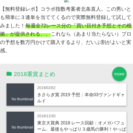
【無料登録レポ】コラボ指数考案者北条直人。この男いと
も簡単に３連単を当ててくるので実際無料登録して試して
みました！
毎週全72レース分の「買い目付き予想とその根
拠」が提供される、、
これなら（あまり当たらない）プロ
の予想を数万円かけて購入するより、だいぶ割がよいと実
感。
2018重賞まとめ
more
2019/02/02
きさらぎ賞 2019 予想：本命03ヴァンドギャ
No thumbnail
ルド
2018/12/30
東京大賞典 2018 レース回顧：オメガパフュ
No thumbnail
ーム、最後もやっぱり３歳馬の勝利！やっぱ