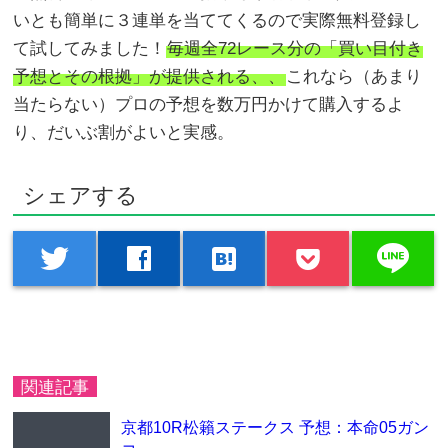
いとも簡単に３連単を当ててくるので実際無料登録し
て試してみました！
毎週全72レース分の「買い目付き
予想とその根拠」が提供される、、
これなら（あまり
当たらない）プロの予想を数万円かけて購入するよ
り、だいぶ割がよいと実感。
シェアする
line
twitter
facebook
hatenabookmark
関連記事
京都10R松籟ステークス 予想：本命05ガン