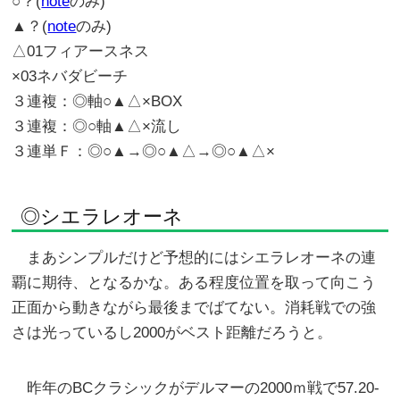
○？(
note
のみ)
▲？(
note
のみ)
△01フィアースネス
×03ネバダビーチ
３連複：◎軸○▲△×BOX
３連複：◎○軸▲△×流し
３連単Ｆ：◎○▲→◎○▲△→◎○▲△×
◎シエラレオーネ
まあシンプルだけど予想的にはシエラレオーネの連
覇に期待、となるかな。ある程度位置を取って向こう
正面から動きながら最後までばてない。消耗戦での強
さは光っているし2000がベスト距離だろうと。
昨年のBCクラシックがデルマーの2000ｍ戦で57.20-