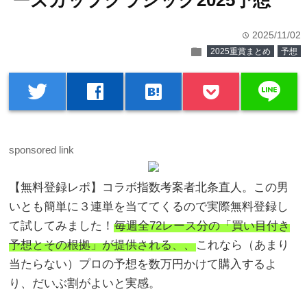
ーズカップクラシック2025予想
2025/11/02
time
folder
2025重賞まとめ
予想
line
twitter
facebook
hatenabookmark
sponsored link
【無料登録レポ】コラボ指数考案者北条直人。この男
いとも簡単に３連単を当ててくるので実際無料登録し
て試してみました！
毎週全72レース分の「買い目付き
予想とその根拠」が提供される、、
これなら（あまり
当たらない）プロの予想を数万円かけて購入するよ
り、だいぶ割がよいと実感。