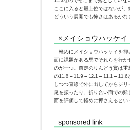
11.3なのでそこまで落としてい
ここに入ると最上位ではないが、
どういう展開でも怖さはあるかな
×メイショウハッケイ
軽めにメイショウハッケイを押
面に課題がある馬でそれらを行か
のが一つ。前走のりんどう賞は重馬場で
の11.8 – 11.9 – 12.1 – 1
しつつ直線で外に出してからジリ
尾を振ったり、折り合い面での難
面を評価して軽めに押さえるとい
sponsored link