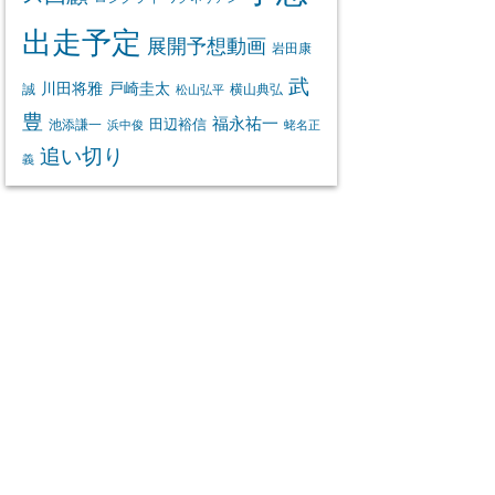
出走予定
展開予想動画
岩田康
武
川田将雅
戸崎圭太
誠
横山典弘
松山弘平
豊
福永祐一
田辺裕信
池添謙一
浜中俊
蛯名正
追い切り
義