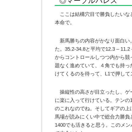
◎マーブルパレス
ここは結構穴目で勝負したいな
本命で。
新馬勝ちの内容がかなり面白い。
た。35.2-34.8と平均で12.3 – 11.2 
からコントロールしつつ内から競
題なく進めていて、４角でも持っ
けてくるのを待って、L1で押して
操縦性の高さが目立ったし、ゲー
に楽に入って行けている。テンの1
のこれなのでね。そしてギアの上
馬場が読みにくい中で総合力勝負
1400でも活きると思う。このメ