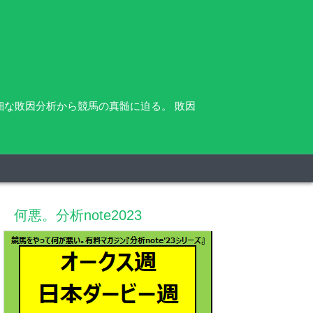
細な敗因分析から競馬の真髄に迫る。 敗因
何悪。分析note2023