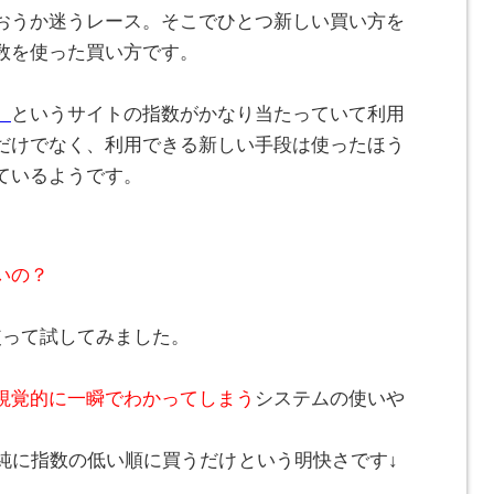
おうか迷うレース。そこでひとつ新しい買い方を
数を使った買い方です。
」
というサイトの指数がかなり当たっていて利用
だけでなく、利用できる新しい手段は使ったほう
ているようです。
いの？
使って試してみました。
視覚的に一瞬でわかってしまう
システムの使いや
純に指数の低い順に買うだけ
という明快さです↓