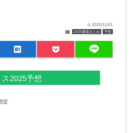
2025/11/01
time
folder
2025重賞まとめ
予想
line
hatenabookmark
2025予想
想定