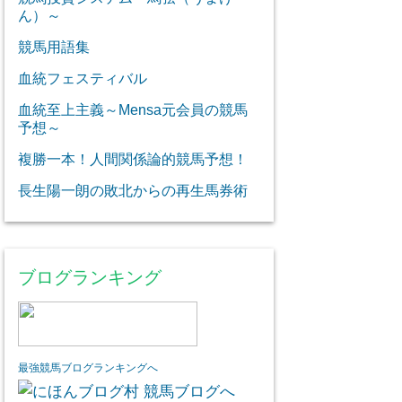
ん）～
競馬用語集
血統フェスティバル
血統至上主義～Mensa元会員の競馬
予想～
複勝一本！人間関係論的競馬予想！
長生陽一朗の敗北からの再生馬券術
ブログランキング
最強競馬ブログランキングへ