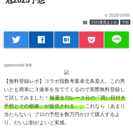
冠2025予想
2025/10/05
time
folder
2025重賞まとめ
予想
line
twitter
facebook
hatenabookmark
sponsored link
【無料登録レポ】コラボ指数考案者北条直人。この男
いとも簡単に３連単を当ててくるので実際無料登録し
て試してみました！
毎週全72レース分の「買い目付き
予想とその根拠」が提供される、、
これなら（あまり
当たらない）プロの予想を数万円かけて購入するよ
り、だいぶ割がよいと実感。