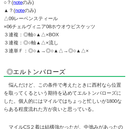
○？(
note
のみ)
▲？(
note
のみ)
△09レーベンスティール
×06チェルヴィニア08ホウオウビスケッツ
３連複：◎軸○▲△×BOX
３連複：◎○軸▲△×流し
３連単Ｆ：◎○▲→◎○▲△→◎○▲△×
◎エルトンバローズ
悩んだけど、この条件で考えたときに西村なら位置
を取ってくるという期待を込めてエルトンバローズに
した。個人的にはマイルではちょっと忙しいが1800な
らある程度流れた方が良いと思っている。
マイルCS２着は結構強かったが、中弛みがあったの