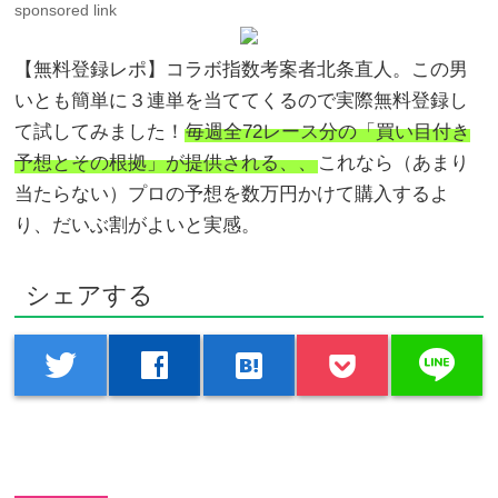
sponsored link
【無料登録レポ】コラボ指数考案者北条直人。この男
いとも簡単に３連単を当ててくるので実際無料登録し
て試してみました！
毎週全72レース分の「買い目付き
予想とその根拠」が提供される、、
これなら（あまり
当たらない）プロの予想を数万円かけて購入するよ
り、だいぶ割がよいと実感。
シェアする
line
twitter
facebook
hatenabookmark