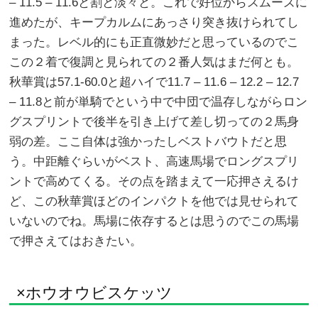
– 11.5 – 11.6と割と淡々と。これで好位からスムーズに
進めたが、キープカルムにあっさり突き抜けられてし
まった。レベル的にも正直微妙だと思っているのでこ
この２着で復調と見られての２番人気はまだ何とも。
秋華賞は57.1-60.0と超ハイで11.7 – 11.6 – 12.2 – 12.7
– 11.8と前が単騎でという中で中団で温存しながらロン
グスプリントで後半を引き上げて差し切っての２馬身
弱の差。ここ自体は強かったしベストバウトだと思
う。中距離ぐらいがベスト、高速馬場でロングスプリ
ントで高めてくる。その点を踏まえて一応押さえるけ
ど、この秋華賞ほどのインパクトを他では見せられて
いないのでね。馬場に依存するとは思うのでこの馬場
で押さえてはおきたい。
×ホウオウビスケッツ