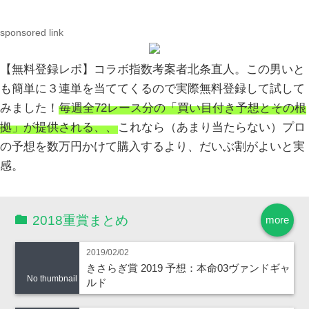
sponsored link
【無料登録レポ】コラボ指数考案者北条直人。この男いと
も簡単に３連単を当ててくるので実際無料登録して試して
みました！
毎週全72レース分の「買い目付き予想とその根
拠」が提供される、、
これなら（あまり当たらない）プロ
の予想を数万円かけて購入するより、だいぶ割がよいと実
感。
2018重賞まとめ
more
2019/02/02
きさらぎ賞 2019 予想：本命03ヴァンドギャ
No thumbnail
ルド