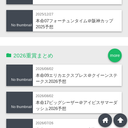
2025/12/27
本命07フォーチュンタイム＠阪神カップ
No thumbnail
2025予想
2026重賞まとめ
more
2026/08/02
本命09エリカエクスプレス＠クイーンステ
No thumbnail
ークス2026予想
2026/08/02
本命17ビッグシーザー＠アイビスサマーダ
No thumbnail
ッシュ2026予想
home
arrowup
2026/07/26