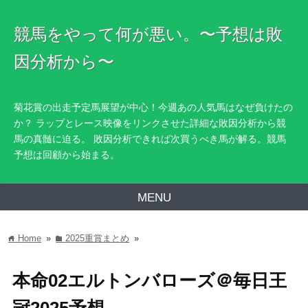
競馬をやって何が悪い。〜予想は敗
因分析から〜
菊花賞の出走予定馬展望が中心！今週あの人気馬はなぜ負けたの
か？ ラップとレース映像をリンクさせた詳細な敗因分析から競
馬の真髄に迫る。 敗因分析できれば次買うべき馬が解る。競馬
予想は回顧から始まる。
MENU
Home
»
2025重賞まとめ
»
home
folder
本命02エルトンバローズ＠毎日王