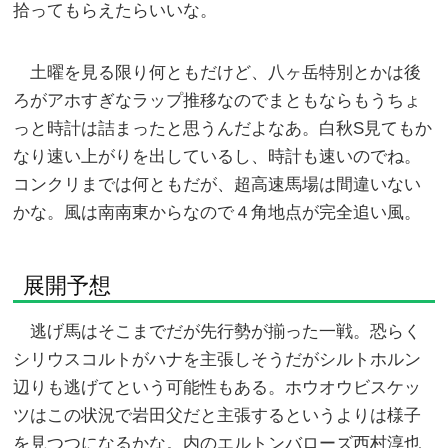
拾ってもらえたらいいな。
土曜を見る限り何ともだけど、八ヶ岳特別とかは後
ろがアホすぎなラップ推移なのでまともならもうちょ
っと時計は詰まったと思うんだよなあ。白秋S見てもか
なり速い上がりを出しているし、時計も速いのでね。
コンクリまでは何ともだが、超高速馬場は間違いない
かな。風は南南東からなので４角地点が完全追い風。
展開予想
逃げ馬はそこまでだが先行勢が揃った一戦。恐らく
シリウスコルトがハナを主張しそうだがシルトホルン
辺りも逃げてという可能性もある。ホウオウビスケッ
ツはこの状況で岩田父だと主張するというよりは様子
を見つつになるかな。内のエルトンバローズ西村淳也