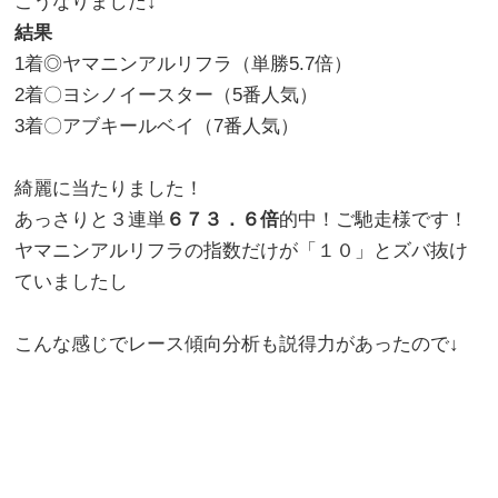
こうなりました↓
結果
1着◎ヤマニンアルリフラ（単勝5.7倍）
2着〇ヨシノイースター（5番人気）
3着〇アブキールベイ（7番人気）
綺麗に当たりました！
あっさりと３連単
６７３．６倍
的中！ご馳走様です！
ヤマニンアルリフラの指数だけが「１０」とズバ抜け
ていましたし
こんな感じでレース傾向分析も説得力があったので↓