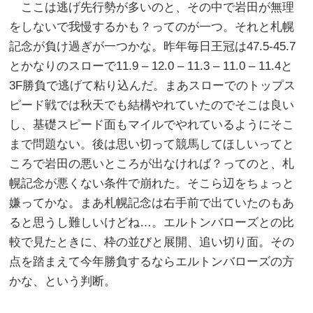
ここは逃げ先行勢が多いのと、その中で岩田が無理
をしないで我慢するかも？ってのが一つ。それと札幌
記念が負け過ぎが一つかな。昨年毎日王冠は47.5-45.7
とかなりのスローで11.9 – 12.0 – 11.3 – 11.0 – 11.4と
3F勝負で逃げて粘り込んだ。まあスローでのトップス
ピード戦では秋天でも結構やれていたのでそこは良い
し、基礎スピード面もマイルでやれているようにそこ
まで問題ない。後は思い切って競馬してほしいってと
ころで岩田の悪いところが出なければ？ってのと、札
幌記念が悪くない条件で崩れた。そこら辺をちょっと
嫌ってかな。まあ札幌記念は右手前で出ていたのもあ
ると思うし難しいけどね…。エルトンバローズとの比
較で見たときに、枠の並びと展開、追い切り面。その
点を踏まえて今年勝負するならエルトンバローズの方
かな、という判断。