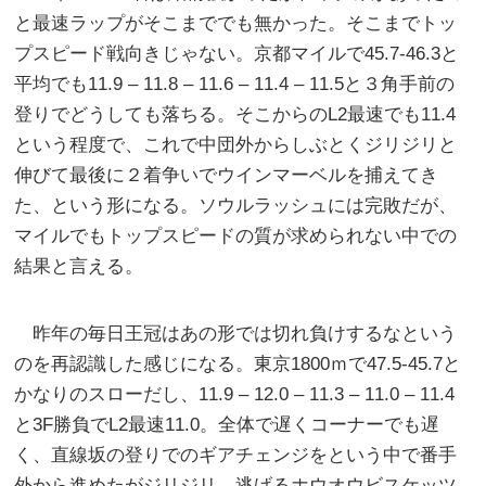
と最速ラップがそこまででも無かった。そこまでトッ
プスピード戦向きじゃない。京都マイルで45.7-46.3と
平均でも11.9 – 11.8 – 11.6 – 11.4 – 11.5と３角手前の
登りでどうしても落ちる。そこからのL2最速でも11.4
という程度で、これで中団外からしぶとくジリジリと
伸びて最後に２着争いでウインマーベルを捕えてき
た、という形になる。ソウルラッシュには完敗だが、
マイルでもトップスピードの質が求められない中での
結果と言える。
昨年の毎日王冠はあの形では切れ負けするなという
のを再認識した感じになる。東京1800ｍで47.5-45.7と
かなりのスローだし、11.9 – 12.0 – 11.3 – 11.0 – 11.4
と3F勝負でL2最速11.0。全体で遅くコーナーでも遅
く、直線坂の登りでのギアチェンジをという中で番手
外から進めたがジリジリ、逃げるホウオウビスケッツ