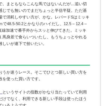
で。まともならこんな馬ではないんだが…追い切
感じでも無いのでまだちょっと半信半疑。ただ基
場で消耗しやすい方が、かな。レパードSはミッキ
.5-50.2とかなりのハイだし、12.5 – 12.4 –
コーナー減速直線加速で番手外からスッと伸びてきた。ミッキ
１馬身差で食らいついたし、もうちょっとやれる
難しいが連下で拾いたい。
おうか迷うレース。そこでひとつ新しい買い方を
数を使った買い方です。
」
というサイトの指数がかなり当たっていて利用
だけでなく、利用できる新しい手段は使ったほう
ているようです。