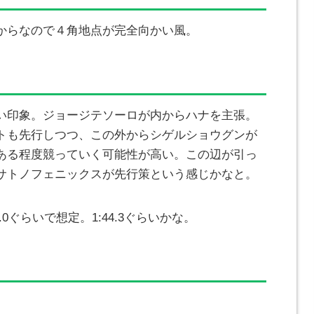
からなので４角地点が完全向かい風。
い印象。ジョージテソーロが内からハナを主張。
トも先行しつつ、この外からシゲルショウグンが
ある程度競っていく可能性が高い。この辺が引っ
サトノフェニックスが先行策という感じかなと。
.0ぐらいで想定。1:44.3ぐらいかな。