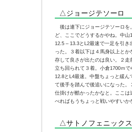
△ジョージテソーロ
後は連下にジョージテソーロを。
ど、ここでどうするかやね。中山1800ｍで4
12.5 – 13.3とL2最速で一
った。３着以下は４馬身以上とか
存して良さが出たのは良い。２走
立ち回られて３着。小倉1700ｍで49.1-49
12.8とL4最速。中盤ちょっと
て後手を踏んで後追いになった。
仕掛けが酷かったかなと。ここは
べればもうちょっと戦いやすいか
△サトノフェニック