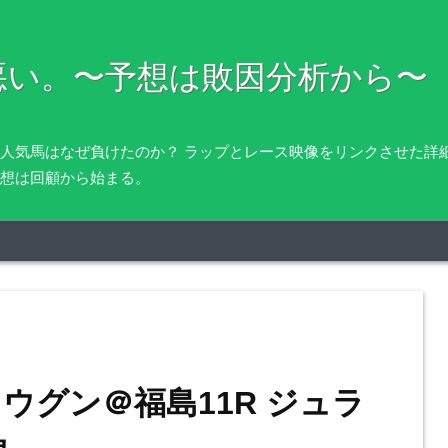
悪い。〜予想は敗因分析から〜
人気馬はなぜ負けたのか？ ラップとレース映像をリンクさせた詳
想は回顧から始まる。
ウグン＠福島11R ジュラ