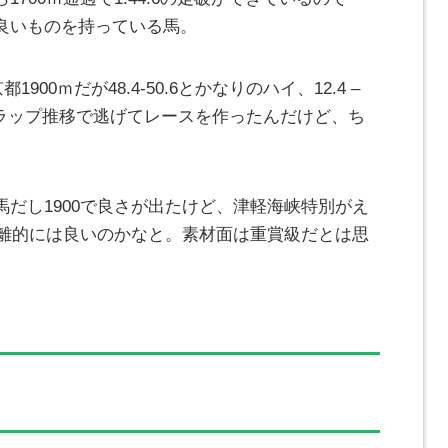
良いものを持っている馬。
0ｍだが48.4-50.6とかなりのハイ、12.4 –
2.8 – 12.9のラップ推移で逃げてレースを作ったんだけど、ち
だし1900で良さが出たけど、津軽海峡特別がえ
距離的には良いのかなと。素材面は重賞級だとは思