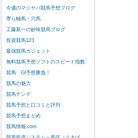
今週のマジヤバ競馬予想ブログ
専ら軸馬・穴馬
工藤新一の妙味競馬ブログ
投資競馬123
最強競馬ガジェット
無料競馬予想ソフトのスピード指数
競馬 GI予想勝負！
競馬の魅力
競馬ナンデ
競馬予想と口コミと評判
競馬予想まとめ
競馬情報.com
競馬投資システム～馬弦（うまげ