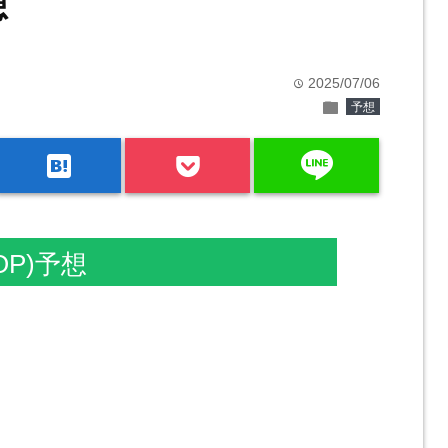
想
2025/07/06
time
folder
予想
line
hatenabookmark
P)予想