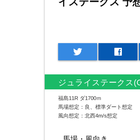
イステークス 予
twitter
facebook
ジュライステークス(O
福島11R ダ1700ｍ
馬場想定：良、標準ダート想定
風向想定：北西4m/s想定
馬場・風向き