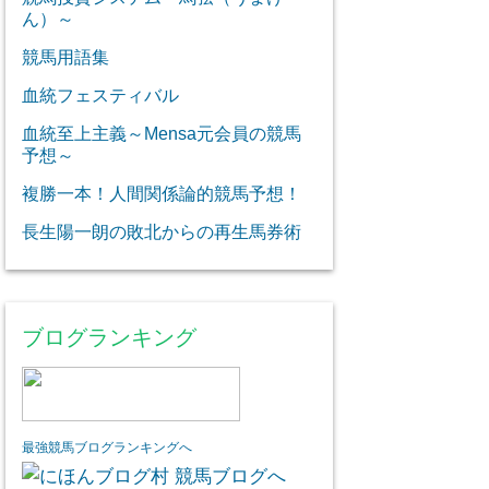
ん）～
競馬用語集
血統フェスティバル
血統至上主義～Mensa元会員の競馬
予想～
複勝一本！人間関係論的競馬予想！
長生陽一朗の敗北からの再生馬券術
ブログランキング
最強競馬ブログランキングへ