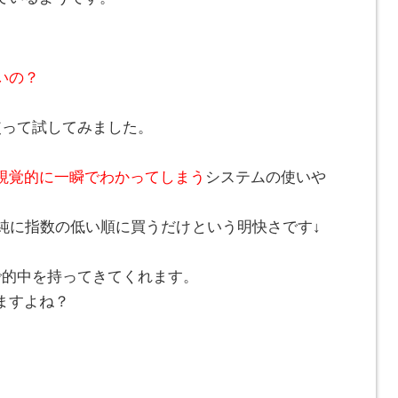
いの？
使って試してみました。
視覚的に一瞬でわかってしまう
システムの使いや
純に指数の低い順に買うだけ
という明快さです↓
で的中を持ってきてくれます。
ますよね？