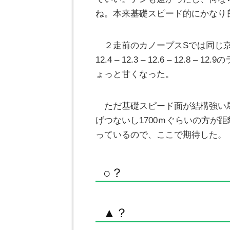
ね。本来基礎スピード的にかなり
２走前のカノープスSでは同じ京都190
12.4 – 12.3 – 12.6 – 1
ょっと甘くなった。
ただ基礎スピード面が結構強い馬
げつないし1700ｍぐらいの方が
っているので、ここで期待した。
○？
▲？