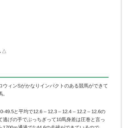
▲△
ウィンSがかなりインパクトのある競馬ができて
馬。
平均で12.6 – 12.3 – 12.4 – 12.2 – 12.6の
て逃げの手でぶっちぎって10馬身差は圧巻と言っ
700ｍ通過で1:44.6の走破ができているので