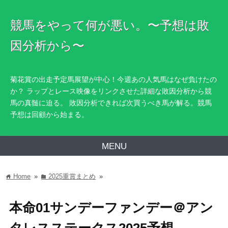
競馬をやって何が悪い。〜予想は敗
因分析から〜
菊花賞の出走予定馬展望が中心！今週あの人気馬はなぜ負けたの
か？ ラップとレース映像をリンクさせた詳細な敗因分析から競
馬の真髄に迫る。 敗因分析できれば次買うべき馬が解る。競馬
予想は回顧から始まる。
MENU
Home
»
2025重賞まとめ
»
home
folder
本命01サンデーファンデー＠アン