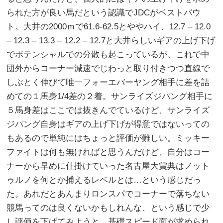
られた方が良い馬だという認識でJDCがベストバウ
ト。大井の2000ｍで61.6-62.5とややハイ、12.7 – 12.0
– 12.3 – 13.3 – 12.2 – 12.7と大井らしいギアの上げ下げ
でポテンシャルでの分散も起こっているが、これで中
団外からコーナー減速でじわっと取り付きつつ直線で
しぶとく伸びて唯一フォーエバーヤング相手に差を詰
めての１馬身1/4差の２着。サンライズジパング相手に
５馬身差はここでは抜きんでているけど、サンライズ
ジパング自身はギアの上げ下げが得意ではないっての
もあるので単純にはちょっと評価が難しい。ミッキー
ファイトは何も無ければと思うんだけど、自分はコー
ナーから早めに仕掛けていった名古屋大賞典はノット
ゥルノを何とか捕えるレベルとは…という感じだっ
た。あれだとあんまりロンスパでコーナーで落ちない
競馬ってのは良くないかもしれんな、という感じで少
し評価を下げてみようと。基礎スピード面が求められ