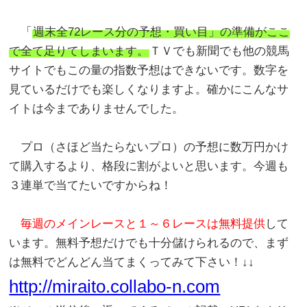
「
週末全72レース分の予想・買い目」の準備がここ
で全て足りてしまいます。
ＴＶでも新聞でも他の競馬
サイトでもこの量の指数予想はできないです。数字を
見ているだけでも楽しくなりますよ。確かにこんなサ
イトは今までありませんでした。
プロ（さほど当たらないプロ）の予想に数万円かけ
て購入するより、格段に割がよいと思います。今週も
３連単で当てたいですからね！
毎週のメインレースと１～６レースは無料提供
して
います。無料予想だけでも十分儲けられるので、まず
は無料でどんどん当てまくってみて下さい！↓↓
http://miraito.collabo-n.com