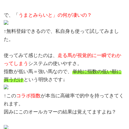
で、「
うまとみらいと」の何が凄いの？
↑無料登録できるので、私自身も使って試してみまし
た。
使ってみて感じたのは、
走る馬が視覚的に一瞬でわか
ってしまう
システムの使いやすさ。
指数が低い馬＝強い馬なので、
単純に指数の低い順に
買うだけ
という明快さです↓
↑この
コラボ指数
が本当に高確率で的中を持ってきてく
れます。
因みにこのオールカマーの結果は覚えてますよね？