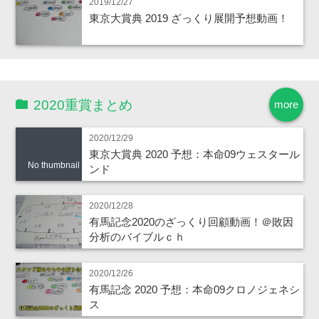
2019/12/27
東京大賞典 2019 ざっくり展開予想動画！
2020重賞まとめ
more
2020/12/29
東京大賞典 2020 予想：本命09ウェスタール
No thumbnail
ンド
2020/12/28
有馬記念2020のざっくり回顧動画！＠敗因
分析のバイブルｃｈ
2020/12/26
有馬記念 2020 予想：本命09クロノジェネシ
ス