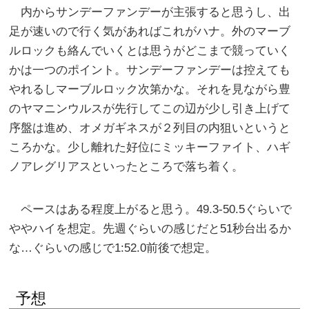
内からサンデーファンデーが主張すると思うし、出
足が速いので行く気があればこれがハナ。外のマーブ
ルロックも絡んでいくとは思うがどこまで競っていく
かは一つのポイント。サンデーファンデーは控えても
やれるしマーブルロック次第かな。それを見ながら豊
のヤマニンウルスが先行してこの辺が少し引き上げて
序盤は進め、オメガギネスが２列目の内狙いというと
ころかな。少し離れた好位にミッキーファイト、ハギ
ノアレグリアスといったところで落ち着く。
ペースはある程度上がると思う。49.3-50.5ぐらいで
ややハイを想定。先週ぐらいの感じだと51秒台出るか
な…ぐらいの感じで1:52.0前後で想定。
予想