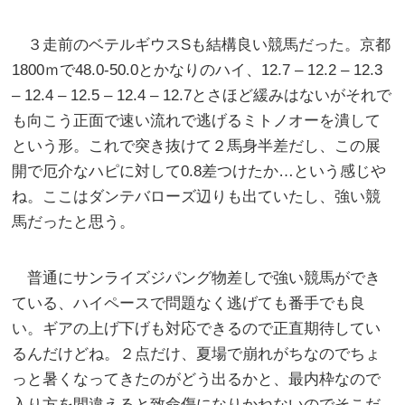
３走前のベテルギウスSも結構良い競馬だった。京都
1800ｍで48.0-50.0とかなりのハイ、12.7 – 12.2 – 12.3
– 12.4 – 12.5 – 12.4 – 12.7とさほど緩みはないがそれで
も向こう正面で速い流れで逃げるミトノオーを潰して
という形。これで突き抜けて２馬身半差だし、この展
開で厄介なハピに対して0.8差つけたか…という感じや
ね。ここはダンテバローズ辺りも出ていたし、強い競
馬だったと思う。
普通にサンライズジパング物差しで強い競馬ができ
ている、ハイペースで問題なく逃げても番手でも良
い。ギアの上げ下げも対応できるので正直期待してい
るんだけどね。２点だけ、夏場で崩れがちなのでちょ
っと暑くなってきたのがどう出るかと、最内枠なので
入り方を間違えると致命傷になりかねないのでそこだ