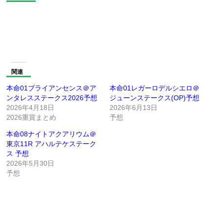
関連
本命01ブライアンセンス＠ア
本命01レガーロデルシエロ＠
ンタレスステークス2026予想
ジューンステークス(OP)予想
2026年4月18日
2026年6月13日
2026重賞まとめ
予想
本命08ナイトアクアリウム＠
東京11R アハルテケステーク
ス 予想
2026年5月30日
予想