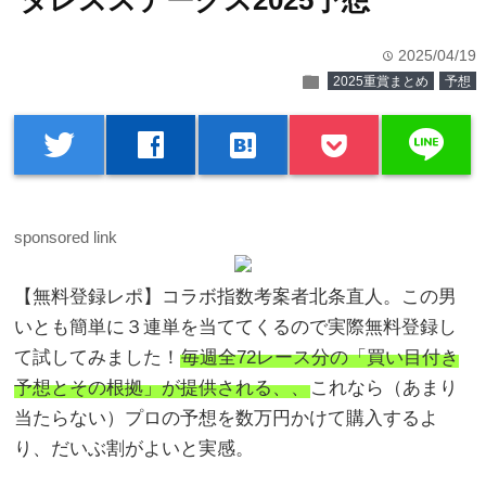
タレスステークス2025予想
2025/04/19
time
folder
2025重賞まとめ
予想
line
twitter
facebook
hatenabookmark
sponsored link
【無料登録レポ】コラボ指数考案者北条直人。この男
いとも簡単に３連単を当ててくるので実際無料登録し
て試してみました！
毎週全72レース分の「買い目付き
予想とその根拠」が提供される、、
これなら（あまり
当たらない）プロの予想を数万円かけて購入するよ
り、だいぶ割がよいと実感。