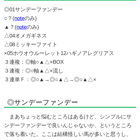
◎01サンデーファンデー
○？(
note
のみ)
▲？(
note
のみ)
△04オメガギネス
△08ミッキーファイト
×05ホウオウルーレット12ハギノアレグリアス
３連複：◎軸○▲△×BOX
３連複：◎○軸▲△×流し
３連単Ｆ：◎○▲→◎○▲△→◎○▲△×
◎サンデーファンデー
まあちょっと悩むところはあるけど、シンプルにサ
ンデーファンデーで良いんじゃないか、というところ
で落ち着いた。ここは結構怪しい馬が多いと思うし、