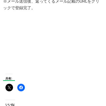
※メール送信後、返ってくるメール記載のURLをクリ
ックで登録完了。
共有:
いいね: