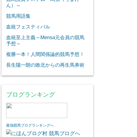
ん）～
競馬用語集
血統フェスティバル
血統至上主義～Mensa元会員の競馬
予想～
複勝一本！人間関係論的競馬予想！
長生陽一朗の敗北からの再生馬券術
ブログランキング
最強競馬ブログランキングへ