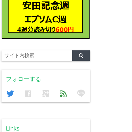
フォローする
line
twitter
facebook
google
feed
Links