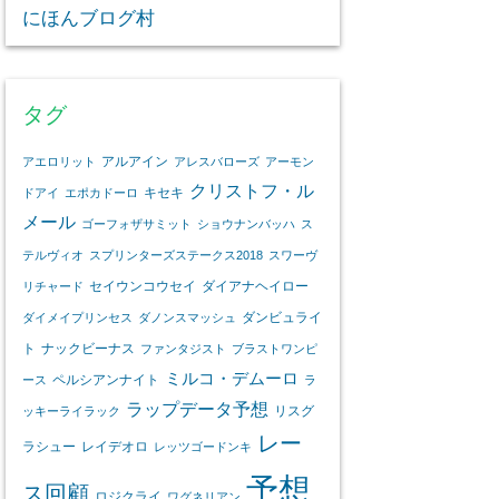
にほんブログ村
タグ
アルアイン
アエロリット
アレスバローズ
アーモン
クリストフ・ル
キセキ
ドアイ
エポカドーロ
メール
ゴーフォザサミット
ショウナンバッハ
ス
テルヴィオ
スプリンターズステークス2018
スワーヴ
セイウンコウセイ
ダイアナヘイロー
リチャード
ダイメイプリンセス
ダノンスマッシュ
ダンビュライ
ナックビーナス
ト
ファンタジスト
ブラストワンピ
ミルコ・デムーロ
ペルシアンナイト
ース
ラ
ラップデータ予想
リスグ
ッキーライラック
レー
ラシュー
レイデオロ
レッツゴードンキ
予想
ス回顧
ロジクライ
ワグネリアン