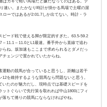
距離はカギで軽い馬場だと嫌だなってのはある。テ
目はかなり速い。またかなり時計が掛かる馬場で土曜の渥
1とスローではあるが2:01.7しか出てない。時計・ラ
ド戦で使える脚が限定的すぎた。63.5-59.2
1.7 – 11.1 – 11.0とL1最速。番手外から直線で追わ
たからね。坂加速もここまで求められるとダメだっ
ギアチェンジで置かれていたからね。
素運動の競馬が合っていると思うし、距離は若干
ン12を維持するような競馬なら問題ないと思う。
ていたのが魅力だし、現時点では基礎スピードを
ットぐらいで先行策を取れれば中山1800にフィ
が落ちて捲りの競馬にならなければやね。