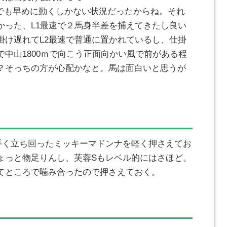
村でも早めに動くしかない状況だったからね。それ
かった、L1最速で２馬身半差を捕えてきたし良い
掛け遅れてL2最速で普通に置かれているし、仕掛
中山1800ｍで向こう正面向かい風で前がある程
？そっちの方が心配かなと。馬は面白いと思うが
く立ち回ったミッキーマドンナを軽く押さえてお
ょっと物足りんし、芙蓉Sもレベル的にはさほど。
てところで噛み合ったので押さえておく。