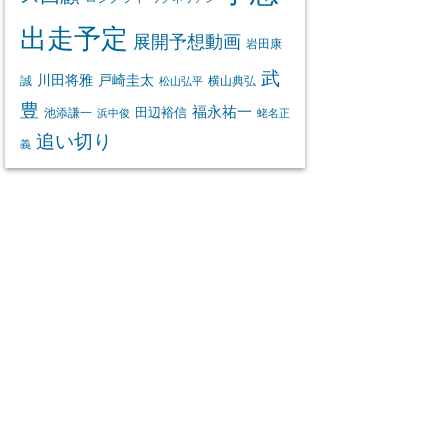
出走予定
展開予想動画
岩田康
武
川田将雅
戸崎圭太
誠
横山典弘
松山弘平
豊
福永祐一
田辺裕信
池添謙一
浜中俊
蛯名正
追い切り
義