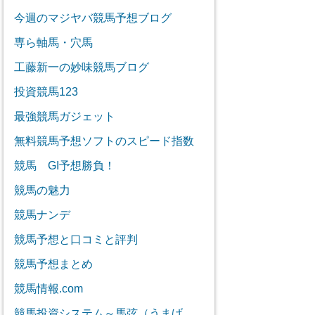
今週のマジヤバ競馬予想ブログ
専ら軸馬・穴馬
工藤新一の妙味競馬ブログ
投資競馬123
最強競馬ガジェット
無料競馬予想ソフトのスピード指数
競馬 GI予想勝負！
競馬の魅力
競馬ナンデ
競馬予想と口コミと評判
競馬予想まとめ
競馬情報.com
競馬投資システム～馬弦（うまげ