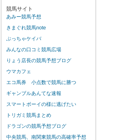
競馬サイト
あみー競馬予想
きまぐれ競馬note
ぶっちゃケイバ
みんなの口コミ競馬広場
りょう店長の競馬予想ブログ
ウマカフェ
エコ馬券 小点数で競馬に勝つ
ギャンブルあんてな速報
スマートボーイの様に逃げたい
トリガミ競馬まとめ
ドラゴンの競馬予想ブログ
中央競馬、南関東競馬の高確率予想