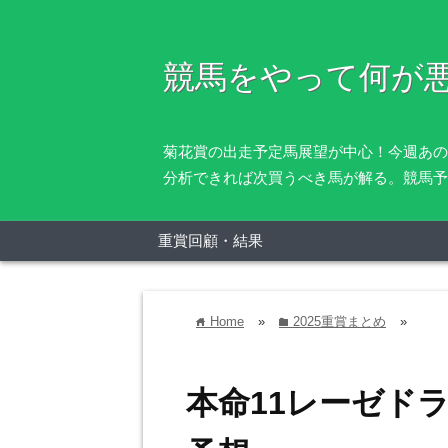
競馬をやって何が
菊花賞の出走予定馬展望が中心！今週あの
分析できれば次買うべき馬が解る。競馬予
重賞回顧・結果
Home
»
2025重賞まとめ
»
home
folder
本命11レーゼドラ