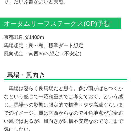
り、だいぶ割がよいと実感。
オータムリーフステークス(OP)予想
京都11R ダ1400ｍ
馬場想定：良～稍、標準ダート想定
風向想定：南西3m/s想定（不安定）
馬場・風向き
馬場は恐らく良馬場だと思う。多少雨がぱらつくか
なという感じで一応稍重までは考えておく、という感
じ。馬場への影響は限定的で標準～やや高速ぐらいま
でのイメージ。風は南西からなので４角地点が完全追
い風ではあるが、風向きが結構不安定なのでそこまで
気にしない。