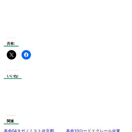
共有:
いいね:
関連
本命04タガノミスト＠京都
本命10ロードエクレール＠東