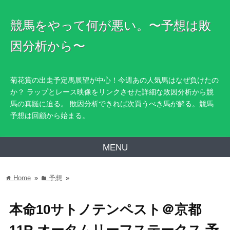
競馬をやって何が悪い。〜予想は敗
因分析から〜
菊花賞の出走予定馬展望が中心！今週あの人気馬はなぜ負けたの
か？ ラップとレース映像をリンクさせた詳細な敗因分析から競
馬の真髄に迫る。 敗因分析できれば次買うべき馬が解る。競馬
予想は回顧から始まる。
MENU
Home
»
予想
»
home
folder
本命10サトノテンペスト＠京都