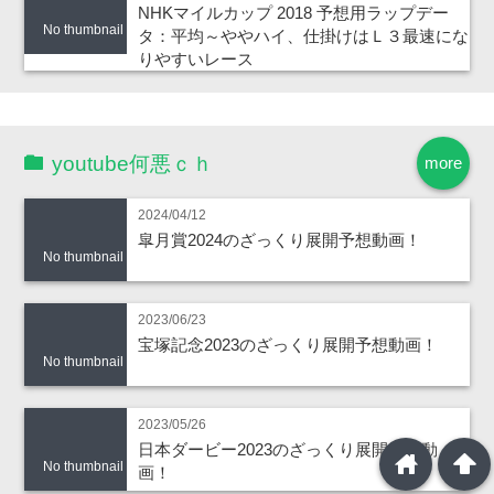
NHKマイルカップ 2018 予想用ラップデー
No thumbnail
タ：平均～ややハイ、仕掛けはＬ３最速にな
りやすいレース
youtube何悪ｃｈ
more
2024/04/12
皐月賞2024のざっくり展開予想動画！
No thumbnail
2023/06/23
宝塚記念2023のざっくり展開予想動画！
No thumbnail
2023/05/26
日本ダービー2023のざっくり展開予想動
home
arrowup
No thumbnail
画！