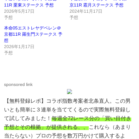
11R 栗東ステークス 予想
京11R 霜月ステークス 予想
2026年5月17日
2024年11月17日
予想
予想
本命05エストレヤデベレン＠
京都11R 羅生門ステークス 予
想
2026年1月17日
予想
sponsored link
【無料登録レポ】コラボ指数考案者北条直人。この男
いとも簡単に３連単を当ててくるので実際無料登録し
て試してみました！
毎週全72レース分の「買い目付き
予想とその根拠」が提供される、、
これなら（あまり
当たらない）プロの予想を数万円かけて購入するよ