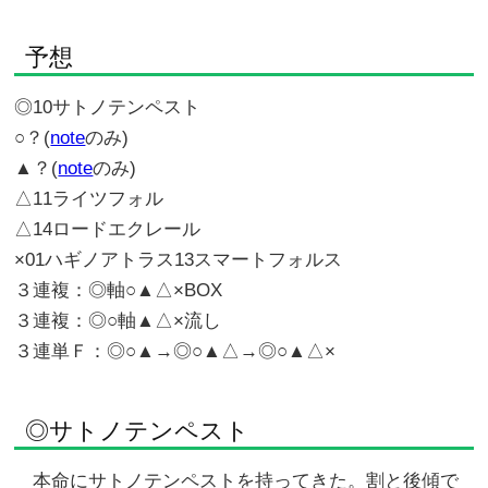
予想
◎10サトノテンペスト
○？(
note
のみ)
▲？(
note
のみ)
△11ライツフォル
△14ロードエクレール
×01ハギノアトラス13スマートフォルス
３連複：◎軸○▲△×BOX
３連複：◎○軸▲△×流し
３連単Ｆ：◎○▲→◎○▲△→◎○▲△×
◎サトノテンペスト
本命にサトノテンペストを持ってきた。割と後傾で