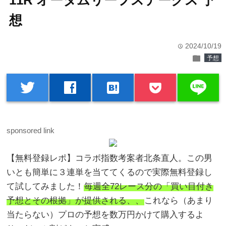
11R オータムリーフステークス 予
想
2024/10/19
time
folder
予想
line
twitter
facebook
hatenabookmark
sponsored link
【無料登録レポ】コラボ指数考案者北条直人。この男
いとも簡単に３連単を当ててくるので実際無料登録し
て試してみました！
毎週全72レース分の「買い目付き
予想とその根拠」が提供される、、
これなら（あまり
当たらない）プロの予想を数万円かけて購入するよ