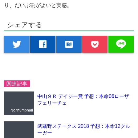
り、だいぶ割がよいと実感。
シェアする
line
twitter
facebook
hatenabookmark
関連記事
中山９Ｒ デイジー賞 予想：本命06ローザ
フェリーチェ
No thumbnail
武蔵野ステークス 2018 予想：本命12クル
ーガー