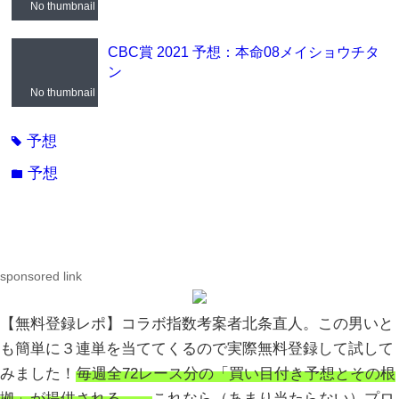
No thumbnail
CBC賞 2021 予想：本命08メイショウチタ
ン
No thumbnail
予想
tag
予想
folder
sponsored link
【無料登録レポ】コラボ指数考案者北条直人。この男いと
も簡単に３連単を当ててくるので実際無料登録して試して
みました！
毎週全72レース分の「買い目付き予想とその根
拠」が提供される、、
これなら（あまり当たらない）プロ