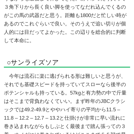
３角下りから長く良い脚を使ってなだれ込んでくるの
がこの馬の武器だと思う。距離も1800だと忙しい時が
あるのでこれぐらいで良い。そのうえで追い切りが個
人的には目だってよかった。この辺りを総合的に判断
して本命に。
○サンライズソア
今年は流石に楽に逃げられる形は難しいと思うが、
それでも基礎スピードを持っていてスローなら後半の
ポテンシャルも持っている。57kgと有力勢の中で斤量
はそこまで背負わなくていい。まず昨年のJBCクラシ
ックでは49.2-49.9とややハイ寄りの平均から11.5 –
11.8 – 12.2 – 12.7 – 13.2と仕掛けが非常に早い流れに
巻き込まれながらもしぶとく最後まで踏ん張っての３