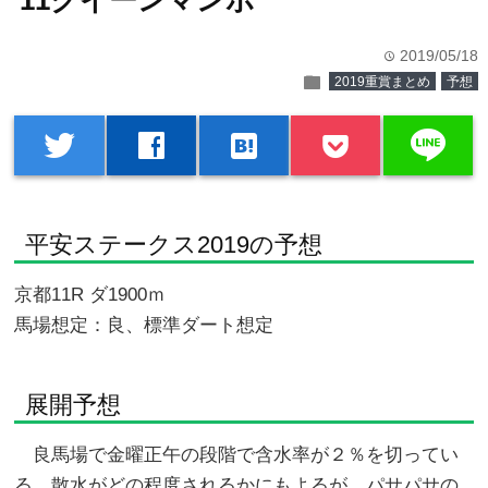
11クイーンマンボ
2019/05/18
time
folder
2019重賞まとめ
予想
line
twitter
facebook
hatenabookmark
平安ステークス2019の予想
京都11R ダ1900ｍ
馬場想定：良、標準ダート想定
展開予想
良馬場で金曜正午の段階で含水率が２％を切ってい
る。散水がどの程度されるかにもよるが、パサパサの