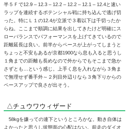
半５Ｆで12.9 – 12.3 – 12.2 – 12.2 – 12.1 – 12.4と速い
ラップを連続するポテンシャル戦に持ち込んで逃げ切
った。特にＬ１の12.4が立派で３着以下は千切ったか
らね。ここまで順調に結果を出してきたけど明確にス
ローバランスでパフォーマンスを上げてきているので
距離延長は良い。前半からペースが上がってしまうと
ちょっと不安もあるが京都1900なら息も入ると思うし
１角までの距離も長めなので外からでもそこまで急か
さずとも…という感じ。上手く息を入れながら３角ま
で無理せず番手外～２列目外辺りなら３角下りからの
ペースアップで良さが出そう。
△チュウワウィザード
58kgを嫌っての連下というところかな。動き自体は
よかったと思うし状態面の心配はない。前走のダイオ