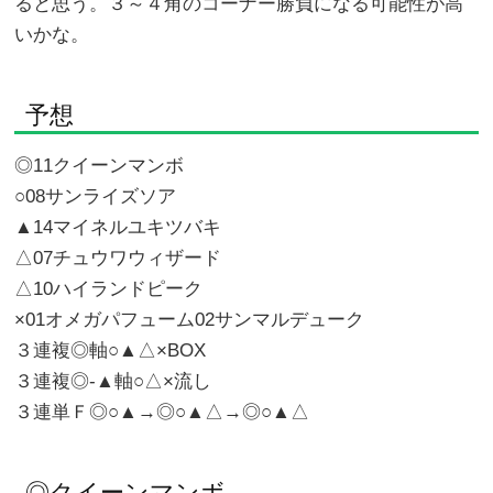
ると思う。３～４角のコーナー勝負になる可能性が高
いかな。
予想
◎11クイーンマンボ
○08サンライズソア
▲14マイネルユキツバキ
△07チュウワウィザード
△10ハイランドピーク
×01オメガパフューム02サンマルデューク
３連複◎軸○▲△×BOX
３連複◎-▲軸○△×流し
３連単Ｆ◎○▲→◎○▲△→◎○▲△
◎クイーンマンボ