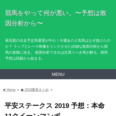
競馬をやって何が悪い。〜予想は敗
因分析から〜
菊花賞の出走予定馬展望が中心！今週あの人気馬はなぜ負けたの
か？ ラップとレース映像をリンクさせた詳細な敗因分析から競
馬の真髄に迫る。 敗因分析できれば次買うべき馬が解る。競馬
予想は回顧から始まる。
MENU
Home
»
2019重賞まとめ
»
home
folder
平安ステークス 2019 予想：本命