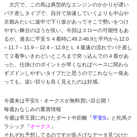
大穴で。この馬は典型的なエンジンのかかりが遅い
バテ差しタイプで、自分で加速していくよりも中山や
京都みたいに途中で下り坂があってそこで勢いをつけ
やすい舞台のほうが良い。今回はスローの可能性もあ
るが、過去に平安Ｓ４着時に49.2-48.9と平均から12.0
– 11.7 – 11.9 – 12.4 – 12.9とＬ４最速の流れでバテ差し
て２着争いきわどいところまで突っ込んでの４着があ
った。仕掛けのポイントが早くなればペースに関わら
ずズドンしやすいタイプだと思うのでこれなら一発あ
っても。追い切りも良く見えたのは好感。
今週末は平安S・オークスが無料買い目公開！
毎週おなじみの重賞情報
今週は帝王賞に向けたダート中距離『
平安S
』と牝馬ク
ラシック『
オークス
』
それぞれ予想してるのですが良さげなデータ見つけた