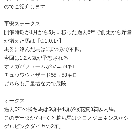
のでご紹介します。
平安ステークス
開催時期が1月から5月に移った過去6年で前走から斤量
が増えた馬は【0.1.0.17】
馬券に絡んだ馬は1頭のみで不振。
今回は1,2人気が予想される
オメガパフュームが57→59キロ
チュウワウィザード55→58キロ
どちらも斤量増なので危険。
オークス
過去5年の勝ち馬は5頭中4頭が桜花賞3着以内馬。
このデータから行くと勝ち馬はクロノジェネシスかシ
ゲルピンクダイヤの2頭。