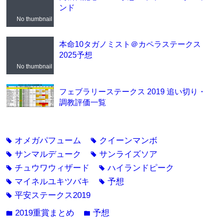
ンド
No thumbnail
本命10タガノミスト＠カペラステークス
2025予想
No thumbnail
フェブラリーステークス 2019 追い切り・
調教評価一覧
オメガパフューム
クイーンマンボ
tag
tag
サンマルデューク
サンライズソア
tag
tag
チュウワウィザード
ハイランドピーク
tag
tag
マイネルユキツバキ
予想
tag
tag
平安ステークス2019
tag
2019重賞まとめ
予想
folder
folder