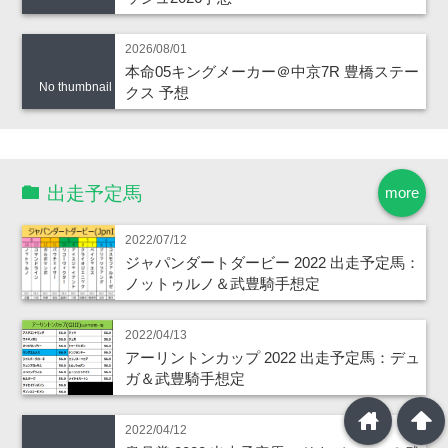
2026/08/01
本命05キングメーカー＠中京7R 豊橋ステー
No thumbnail
クス 予想
出走予定馬
more
2022/07/12
ジャパンダートダービー 2022 出走予定馬：
ノットゥルノ＆武豊騎手想定
2022/04/13
アーリントンカップ 2022 出走予定馬：デュ
ガ＆武豊騎手想定
home
arrowup
2022/04/12