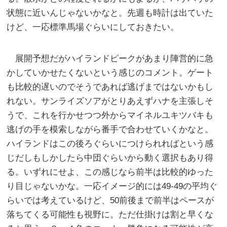
状態に近いんじゃないかなと。先週も時計は出ていた
けど、一応標準馬場ぐらいにしておきたい。
展開予想だがハイランドピークがあまり陣営的に急
かしていかせたくないという感じのコメント。ゲート
も比較的遅いのでそうであれば逃げまではないかもし
れない。サンライズソアがとりあえずハナを主張しそ
うで、これを行かせつつ外からマイネルユキツバキも
逃げの手を模索しながら番手で合わせていくかなと。
ハイランドはこの後ろぐらいにつけられればという感
じだしもしかしたら中団ぐらいから動く選択もあり得
る。いずれにせよ、この感じなら前半は比較的ゆった
り目じゃないかな。一応イメージ的には49-49の平均ぐ
らいでは考えているけど、50前後まで前半はペースが
落ちてくる可能性も視野に。ただ仕掛けは割と早くな