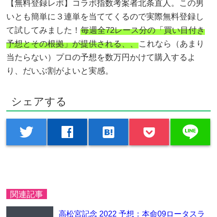
【無料登録レポ】コラボ指数考案者北条直人。この男
いとも簡単に３連単を当ててくるので実際無料登録し
て試してみました！
毎週全72レース分の「買い目付き
予想とその根拠」が提供される、、
これなら（あまり
当たらない）プロの予想を数万円かけて購入するよ
り、だいぶ割がよいと実感。
シェアする
line
twitter
facebook
hatenabookmark
関連記事
高松宮記念 2022 予想：本命09ロータスラ