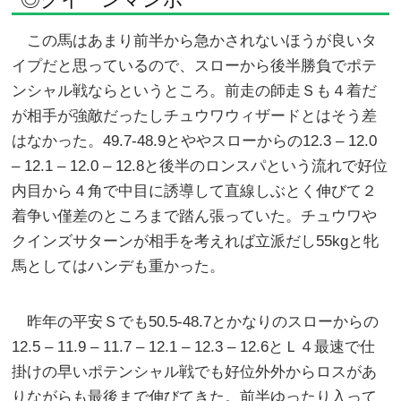
この馬はあまり前半から急かされないほうが良いタ
イプだと思っているので、スローから後半勝負でポテ
ンシャル戦ならというところ。前走の師走Ｓも４着だ
が相手が強敵だったしチュウワウィザードとはそう差
はなかった。49.7-48.9とややスローからの12.3 – 12.0
– 12.1 – 12.0 – 12.8と後半のロンスパという流れで好位
内目から４角で中目に誘導して直線しぶとく伸びて２
着争い僅差のところまで踏ん張っていた。チュウワや
クインズサターンが相手を考えれば立派だし55kgと牝
馬としてはハンデも重かった。
昨年の平安Ｓでも50.5-48.7とかなりのスローからの
12.5 – 11.9 – 11.7 – 12.1 – 12.3 – 12.6とＬ４最速で仕
掛けの早いポテンシャル戦でも好位外外からロスがあ
りながらも最後まで伸びてきた。前半ゆったり入って