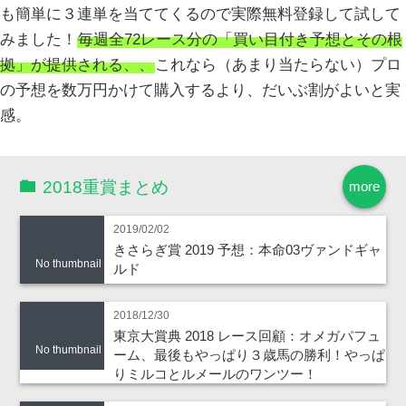
も簡単に３連単を当ててくるので実際無料登録して試して
みました！
毎週全72レース分の「買い目付き予想とその根
拠」が提供される、、
これなら（あまり当たらない）プロ
の予想を数万円かけて購入するより、だいぶ割がよいと実
感。
2018重賞まとめ
more
2019/02/02
きさらぎ賞 2019 予想：本命03ヴァンドギャ
No thumbnail
ルド
2018/12/30
東京大賞典 2018 レース回顧：オメガパフュ
No thumbnail
ーム、最後もやっぱり３歳馬の勝利！やっぱ
りミルコとルメールのワンツー！