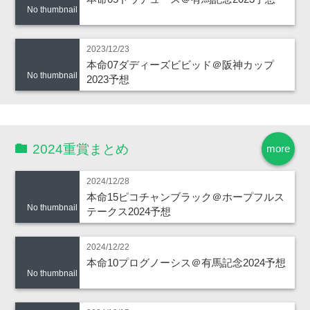
No thumbnail
2023/12/23
本命07ダディーズビビッド＠阪神カップ
No thumbnail
2023予想
2024重賞まとめ
more
2024/12/28
本命15ピコチャンブラック＠ホープフルス
No thumbnail
テークス2024予想
2024/12/22
本命10プログノーシス＠有馬記念2024予想
No thumbnail