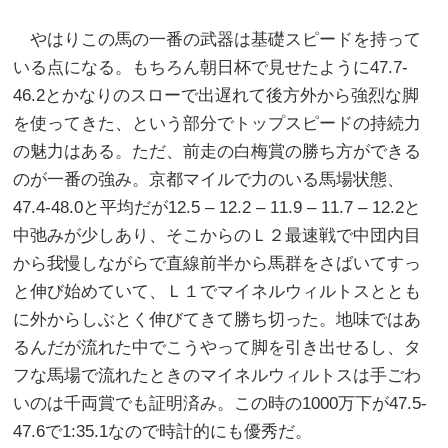
やはりこの馬の一番の武器は基礎スピードを持って
いる点になる。もちろん朝日杯で見せたように47.7-
46.2とかなりのスローで出遅れて後方外から強烈な脚
を使ってきた、という部分でトップスピードの持続力
の魅力はある。ただ、前走の白梅賞の勝ち方ができる
のが一番の強み。京都マイルで力のいる馬場状態、
47.4-48.0と平均だが12.5 – 12.2 – 11.9 – 11.7 – 12.2と
中弛みが少しあり、そこからのＬ２最速戦で中団内目
から我慢しながらで直線前半から馬群をさばいてすっ
と伸び始めていて、Ｌ１でマイネルウィルトスととも
に外からしぶとく伸びてきて勝ち切った。地味ではあ
るんだが流れた中でこうやって脚を引き出せるし、タ
フな馬場で流れたときのマイネルウィルトスは手ごわ
いのは千両賞でも証明済み。この時の1000万下が47.5-
47.6で1:35.1なので時計的にも優秀だ。