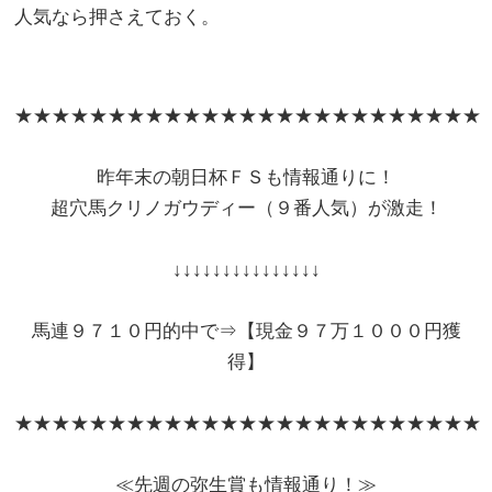
人気なら押さえておく。
★★★★★★★★★★★★★★★★★★★★★★★★★
昨年末の朝日杯ＦＳも情報通りに！
超穴馬クリノガウディー（９番人気）が激走！
↓↓↓↓↓↓↓↓↓↓↓↓↓↓↓
馬連９７１０円的中で⇒【現金９７万１０００円獲
得】
★★★★★★★★★★★★★★★★★★★★★★★★★
≪先週の弥生賞も情報通り！≫