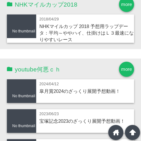
NHKマイルカップ2018
more
2018/04/29
NHKマイルカップ 2018 予想用ラップデー
No thumbnail
タ：平均～ややハイ、仕掛けはＬ３最速にな
りやすいレース
youtube何悪ｃｈ
more
2024/04/12
皐月賞2024のざっくり展開予想動画！
No thumbnail
2023/06/23
宝塚記念2023のざっくり展開予想動画！
No thumbnail
home
arrowup