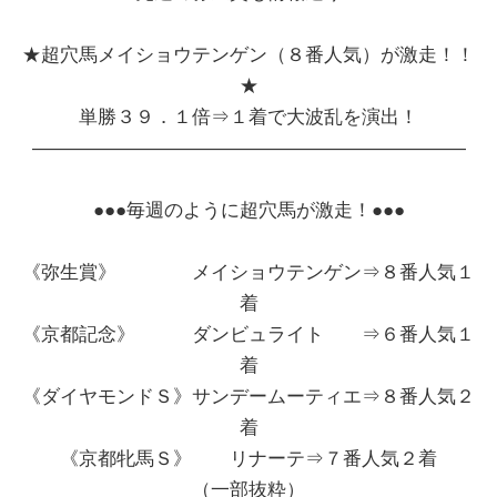
★超穴馬メイショウテンゲン（８番人気）が激走！！
★
単勝３９．１倍⇒１着で大波乱を演出！
―――――――――――――――――――――――
●●●毎週のように超穴馬が激走！●●●
《弥生賞》 メイショウテンゲン⇒８番人気１
着
《京都記念》 ダンビュライト ⇒６番人気１
着
《ダイヤモンドＳ》サンデームーティエ⇒８番人気２
着
《京都牝馬Ｓ》 リナーテ⇒７番人気２着
（一部抜粋）