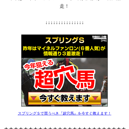
走！
↓↓↓↓↓↓↓↓↓↓↓↓↓↓↓
スプリングＳで買うべき『超穴馬』を今すぐ教えます！