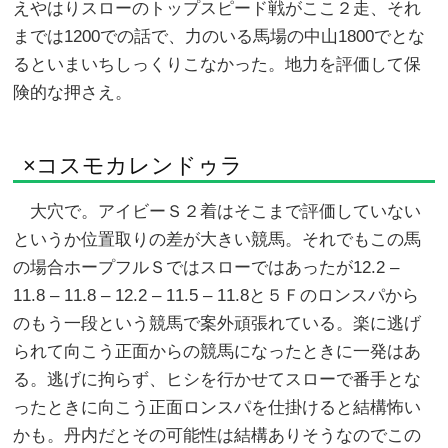
えやはりスローのトップスピード戦がここ２走、それ
までは1200での話で、力のいる馬場の中山1800でとな
るといまいちしっくりこなかった。地力を評価して保
険的な押さえ。
×コスモカレンドゥラ
大穴で。アイビーＳ２着はそこまで評価していない
というか位置取りの差が大きい競馬。それでもこの馬
の場合ホープフルＳではスローではあったが12.2 –
11.8 – 11.8 – 12.2 – 11.5 – 11.8と５Ｆのロンスパから
のもう一段という競馬で案外頑張れている。楽に逃げ
られて向こう正面からの競馬になったときに一発はあ
る。逃げに拘らず、ヒシを行かせてスローで番手とな
ったときに向こう正面ロンスパを仕掛けると結構怖い
かも。丹内だとその可能性は結構ありそうなのでこの