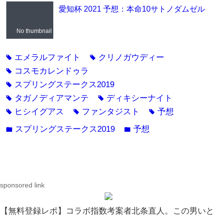
愛知杯 2021 予想：本命10サトノダムゼル
No thumbnail
エメラルファイト
クリノガウディー
tag
tag
コスモカレンドゥラ
tag
スプリングステークス2019
tag
タガノディアマンテ
ディキシーナイト
tag
tag
ヒシイグアス
ファンタジスト
予想
tag
tag
tag
スプリングステークス2019
予想
folder
folder
sponsored link
【無料登録レポ】コラボ指数考案者北条直人。この男いと