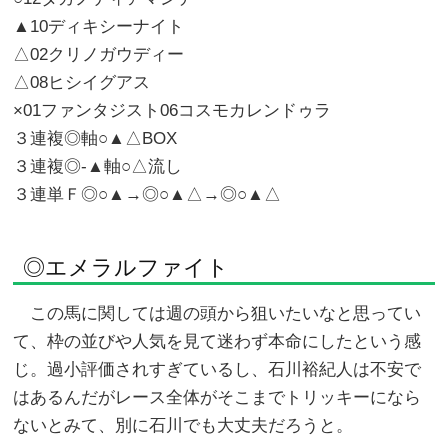
▲10ディキシーナイト
△02クリノガウディー
△08ヒシイグアス
×01ファンタジスト06コスモカレンドゥラ
３連複◎軸○▲△BOX
３連複◎-▲軸○△流し
３連単Ｆ◎○▲→◎○▲△→◎○▲△
◎エメラルファイト
この馬に関しては週の頭から狙いたいなと思ってい
て、枠の並びや人気を見て迷わず本命にしたという感
じ。過小評価されすぎているし、石川裕紀人は不安で
はあるんだがレース全体がそこまでトリッキーになら
ないとみて、別に石川でも大丈夫だろうと。