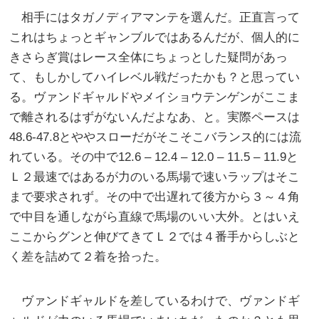
相手にはタガノディアマンテを選んだ。正直言って
これはちょっとギャンブルではあるんだが、個人的に
きさらぎ賞はレース全体にちょっとした疑問があっ
て、もしかしてハイレベル戦だったかも？と思ってい
る。ヴァンドギャルドやメイショウテンゲンがここま
で離されるはずがないんだよなあ、と。実際ペースは
48.6-47.8とややスローだがそこそこバランス的には流
れている。その中で12.6 – 12.4 – 12.0 – 11.5 – 11.9と
Ｌ２最速ではあるが力のいる馬場で速いラップはそこ
まで要求されず。その中で出遅れて後方から３～４角
で中目を通しながら直線で馬場のいい大外。とはいえ
ここからグンと伸びてきてＬ２では４番手からしぶと
く差を詰めて２着を拾った。
ヴァンドギャルドを差しているわけで、ヴァンドギ