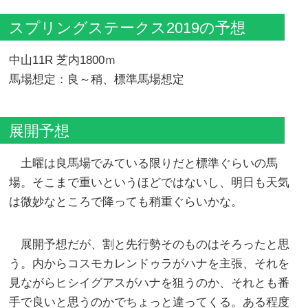
スプリングステークス2019の予想
中山11R 芝内1800ｍ
馬場想定：良～稍、標準馬場想定
展開予想
土曜は良馬場でみている限りだと標準ぐらいの馬
場。そこまで重いというほどではないし、明日も天気
は微妙なところで降っても稍重ぐらいかな。
展開予想だが、割と先行勢そのものはそろったと思
う。内からコスモカレンドゥラがハナを主張、それを
見ながらヒシイグアスがハナを狙うのか、それとも番
手で良いと思うのかでちょっと違ってくる。ある程度