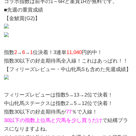
コラボ指数は
前半の1～6R
と
重賞1R
が無料です。
■先週の重賞成績
【
金鯱賞(G2)
】
指数
2
→
6
→
1
位決着！3連単
11,040
円的中！
指数30以下の好走期待馬全入線！これはあっぱれ！！
【フィリーズレビュー・中山牝馬Sも含めた先週成績】
フィリーズレビューは指数
5
→13→
2
位で決着！
中山牝馬ステークスは指数
2
→
5
→12位で決着！
指数30以下の好走期待馬が
77
％で入線！
30以下の指数上位馬と穴馬を少し買うだけ
で結構プラ
スになりますよね。