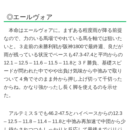
◎エールヴォア
本命はエールヴォアに。まずある程度雨が降る前提
なので、力のいる馬場でやれている馬を軸では狙いた
いと。３走前の未勝利戦が阪神1800で最終週、良だが
雨が残っている状況でペースも47.3-47.4と平均からの
12.1 – 12.5 – 11.6 – 11.5 – 11.8と３Ｆ勝負、基礎スピ
ードが問われた中でやや出負け気味から中弛みで取り
ついて４角でそのまま外から押し上げ切って千切った
からね。かなり強かったし長く脚を使えるのを示せ
た。
アルテミスＳでも46.2-47.5とハイペースからの12.3
– 12.5 – 11.8 – 11.4 – 11.8と中弛み再加速で中団から少
し待たされつつもしっかりと反応して最後までジリジ