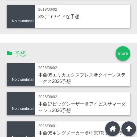
2019/03/02
3/2(土)ワイドな予想
No thumbnail
予想
more
2026/08/02
本命09エリカエクスプレス＠クイーンステ
No thumbnail
ークス2026予想
2026/08/02
本命17ビッグシーザー＠アイビスサマーダ
No thumbnail
ッシュ2026予想
2026/08/01
home
arrowup
本命05キングメーカー＠中京7R 豊橋ステー