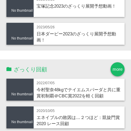
宝塚記念2023のざっくり展開予想動画！
No thumbnail
2023/05/26
日本ダービー2023のざっくり展開予想動
No thumbnail
画！
ざっくり回顧
more
2022/07/05
今村聖奈48kgでテイエムスパーダと共に重
No thumbnail
賞初制覇＠CBC賞2022を軽く回顧
2020/10/05
エネイブルの敗因は…２つほど：凱旋門賞
No thumbnail
2020 レース回顧