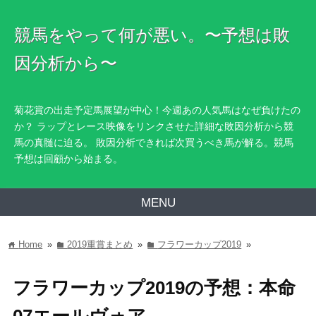
競馬をやって何が悪い。〜予想は敗
因分析から〜
菊花賞の出走予定馬展望が中心！今週あの人気馬はなぜ負けたの
か？ ラップとレース映像をリンクさせた詳細な敗因分析から競
馬の真髄に迫る。 敗因分析できれば次買うべき馬が解る。競馬
予想は回顧から始まる。
MENU
Home
»
2019重賞まとめ
»
フラワーカップ2019
»
home
folder
folder
フラワーカップ2019の予想：本命