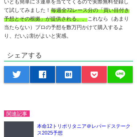
いとも簡単に３連単を当ててくるので実際無料登録し
て試してみました！
毎週全72レース分の「買い目付き
予想とその根拠」が提供される、、
これなら（あまり
当たらない）プロの予想を数万円かけて購入するよ
り、だいぶ割がよいと実感。
シェアする
line
twitter
facebook
hatenabookmark
関連記事
本命12トリポリタニア＠レパードステーク
ス2025予想