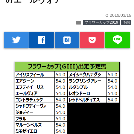
07エールヴォア
2019/03/15
time
folder
フラワーカップ2019
予想
line
twitter
facebook
hatenabookmark