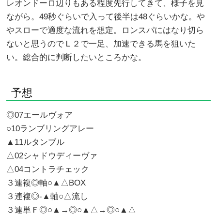
レオンドーロ辺りもある程度先行してきて、様子を見
ながら。49秒ぐらいで入って後半は48ぐらいかな。や
やスローで適度な流れを想定。ロンスパにはなり切ら
ないと思うのでＬ２で一足、加速できる馬を狙いた
い。総合的に判断したいところかな。
予想
◎07エールヴォア
○10ランブリングアレー
▲11ルタンブル
△02シャドウディーヴァ
△04コントラチェック
３連複◎軸○▲△BOX
３連複◎-▲軸○△流し
３連単Ｆ◎○▲→◎○▲△→◎○▲△