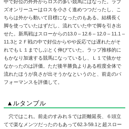
中で好位の外外からロスの多い競馬にはなった。ラブ
ズオンリーユーはロスを小さく進めつつだったし、こ
ちらは外から動いて目標になったのもある。結構長く
脚を使っていたはずだし、流れていた中で脚を引き出
せた。新馬戦はスローからの13.0 – 12.6 – 12.0 – 11.1 –
11.3と２Ｆ戦の中で好位からやや反応では遅れたがそ
れでもＬ１までしぶとく伸びていた。ラップ推移的に
もかなり加速する競馬になっているし、Ｌ１で抜かせ
なかったのは評価。ただ後半勝負よりある程度全体で
流れたほうが良さが出そうかなというのと、前走のパ
フォーマンスを評価して。
▲ルタンブル
穴ではこれ。前走のすみれＳでは距離延長、６頭立
てで楽なメンツだったのもあって62.3-59.1と超スロー