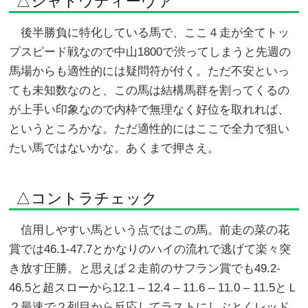
△シャドウディーヴァ
後半勝負に特化している馬で、ここ４走が全てトッ
プスピード戦なので中山1800で渋ってしまうと先週の
馬場からも適性的には疑問符が付く。ただ不安といっ
ても未知数なのと、この馬は結構馬群を割ってくるの
が上手い印象なので内枠で無理なく好位を取れれば、
というところかな。ただ適性的にはここで全力で狙い
たい馬ではないかな。あくまで押さえ。
△コントラチェック
信用しやすい馬という点ではこの馬。前走の菜の花
賞では46.1-47.7とかなりのハイの流れで逃げて楽々突
き放す圧勝。と思えば２走前のサフラン賞でも49.2-
46.5と超スローから12.1 – 12.4 – 11.6 – 11.0 – 11.5とＬ
２最速で２列目から反応してラストにしぶとくレッド