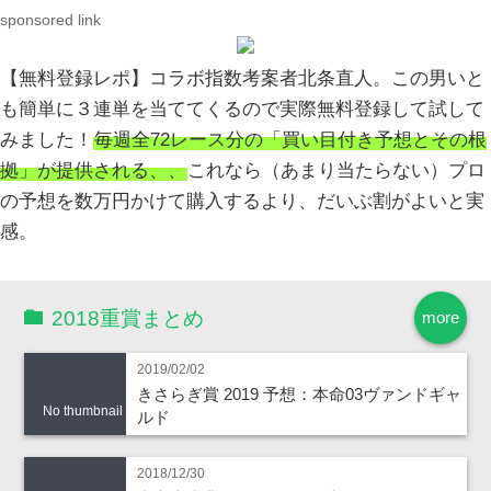
sponsored link
【無料登録レポ】コラボ指数考案者北条直人。この男いと
も簡単に３連単を当ててくるので実際無料登録して試して
みました！
毎週全72レース分の「買い目付き予想とその根
拠」が提供される、、
これなら（あまり当たらない）プロ
の予想を数万円かけて購入するより、だいぶ割がよいと実
感。
2018重賞まとめ
more
2019/02/02
きさらぎ賞 2019 予想：本命03ヴァンドギャ
No thumbnail
ルド
2018/12/30