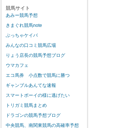
競馬サイト
あみー競馬予想
きまぐれ競馬note
ぶっちゃケイバ
みんなの口コミ競馬広場
りょう店長の競馬予想ブログ
ウマカフェ
エコ馬券 小点数で競馬に勝つ
ギャンブルあんてな速報
スマートボーイの様に逃げたい
トリガミ競馬まとめ
ドラゴンの競馬予想ブログ
中央競馬、南関東競馬の高確率予想