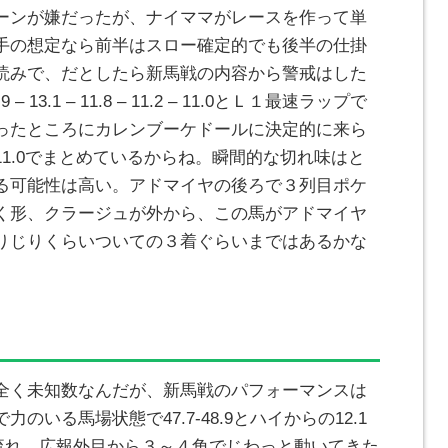
ーンが嫌だったが、ナイママがレースを作って単
手の想定なら前半はスロー確定的でも後半の仕掛
読みで、だとしたら新馬戦の内容から警戒はした
– 13.1 – 11.8 – 11.2 – 11.0とＬ１最速ラップで
ったところにカレンブーケドールに決定的に来ら
1.0でまとめているからね。瞬間的な切れ味はと
る可能性は高い。アドマイヤの後ろで３列目ポケ
く形、クラージュが外から、この馬がアドマイヤ
りじりくらいついての３着ぐらいまではあるかな
全く未知数なんだが、新馬戦のパフォーマンスは
いる馬場状態で47.7-48.9とハイからの12.1
– 11.9という流れ、広報外目から３～４角でじわっと動いてきた