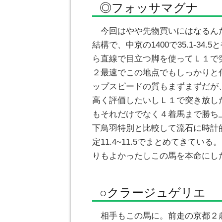
◎フォッサマグナ
今回はやや先物買いにはなるん
結構で、中京の1400で35.1-3
ら直線で目立つ脚を使ってＬ１で突き抜けた。1
２最速でこの地点でもしっかりと
ップスピードの質もまずまずだが
高く評価したいしＬ１で突き放し
もそれだけでなく４着馬まで勝ち上
下鳥羽特別と比較して流石に時計
定11.4~11.5でまとめてきて
りもよかったしこの馬を本命にし
○クラージュゲリエ
相手もこの馬に。前走の京都２歳Ｓでは62