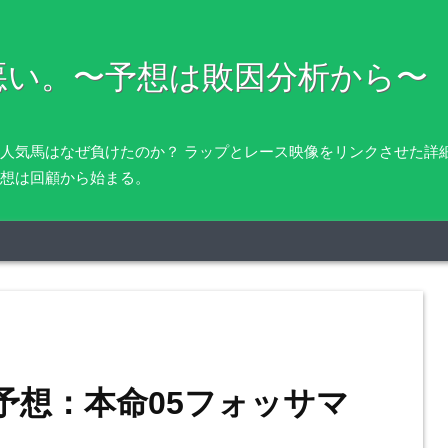
悪い。〜予想は敗因分析から〜
人気馬はなぜ負けたのか？ ラップとレース映像をリンクさせた詳
想は回顧から始まる。
9 予想：本命05フォッサマ