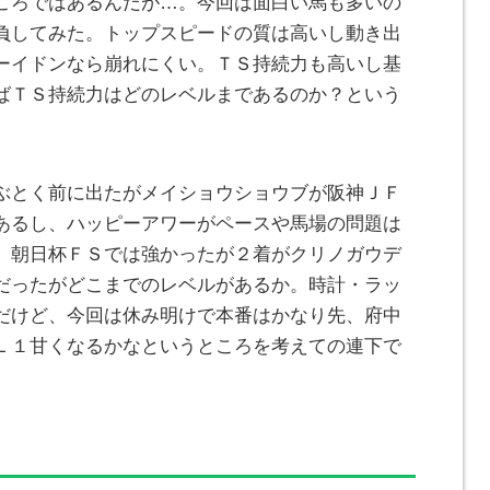
ころではあるんだが…。今回は面白い馬も多いの
負してみた。トップスピードの質は高いし動き出
ーイドンなら崩れにくい。ＴＳ持続力も高いし基
ばＴＳ持続力はどのレベルまであるのか？という
ぶとく前に出たがメイショウショウブが阪神ＪＦ
あるし、ハッピーアワーがペースや馬場の問題は
。朝日杯ＦＳでは強かったが２着がクリノガウデ
だったがどこまでのレベルがあるか。時計・ラッ
だけど、今回は休み明けで本番はかなり先、府中
Ｌ１甘くなるかなというところを考えての連下で