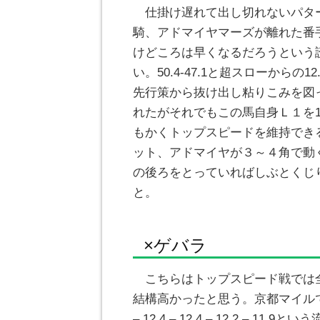
仕掛け遅れて出し切れないパタ
騎、アドマイヤマーズが離れた番
けどころは早くなるだろうという
い。50.4-47.1と超スローからの12.9 
先行策から抜け出し粘りこみを図
れたがそれでもこの馬自身Ｌ１を1
もかくトップスピードを維持でき
ット、アドマイヤが３～４角で動
の後ろをとっていればしぶとくじ
と。
×ゲバラ
こちらはトップスピード戦では
結構高かったと思う。京都マイルで力の
– 12.4 – 12.4 – 12.2 