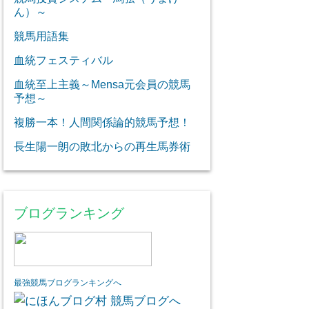
ん）～
競馬用語集
血統フェスティバル
血統至上主義～Mensa元会員の競馬
予想～
複勝一本！人間関係論的競馬予想！
長生陽一朗の敗北からの再生馬券術
ブログランキング
最強競馬ブログランキングへ