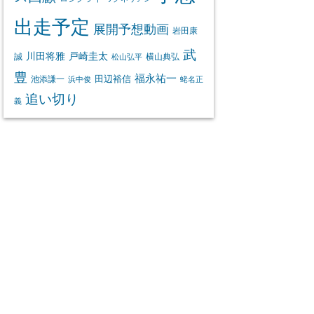
出走予定
展開予想動画
岩田康
武
川田将雅
戸崎圭太
誠
横山典弘
松山弘平
豊
福永祐一
田辺裕信
池添謙一
浜中俊
蛯名正
追い切り
義