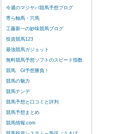
今週のマジヤバ競馬予想ブログ
専ら軸馬・穴馬
工藤新一の妙味競馬ブログ
投資競馬123
最強競馬ガジェット
無料競馬予想ソフトのスピード指数
競馬 GI予想勝負！
競馬の魅力
競馬ナンデ
競馬予想と口コミと評判
競馬予想まとめ
競馬情報.com
競馬投資システム～馬弦（うまげ