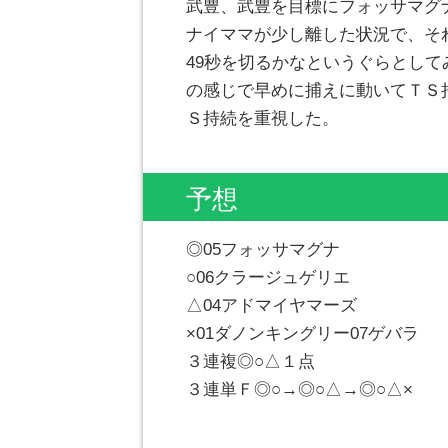
武豊、武豊を目標にフォッサマグ
ナイママが少し離した状況で、そ
49秒を切るかなというぐらとしてみ
の感じで早めに捕えに動いてＴＳ
Ｓ持続を重視した。
予想
◎05フォッサマグナ
○06クラージュゲリエ
△04アドマイヤマーズ
×01ダノンキングリー07ゲバラ
３連複◎○△１点
３連単Ｆ◎○→◎○△→◎○△×