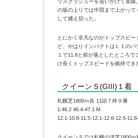
リスグラシューを追いかけて直線
の坂の上りでは中団まで上がって
して捕え切った。
とにかく非凡なのがトップスピード
ど、やはりインパクトはＬ１のバ
１で11.8と前が落としたところ
け長くトップスピードを維持でき
クイーンＳ(GIII)１着
札幌芝1800ｍ良 11頭７枠９番
1:46.2
46.4-47.1
M
12.1-10.8-11.5-12.1-12.6-12.5-11.8
クイーンＳでは札幌の洋芝1800