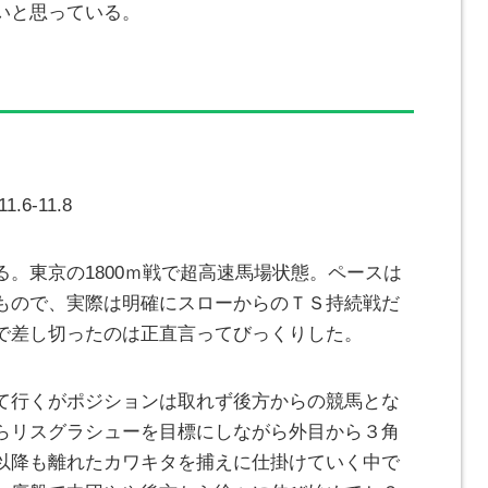
いと思っている。
11.6-11.8
。東京の1800ｍ戦で超高速馬場状態。ペースは
もので、実際は明確にスローからのＴＳ持続戦だ
で差し切ったのは正直言ってびっくりした。
て行くがポジションは取れず後方からの競馬とな
らリスグラシューを目標にしながら外目から３角
以降も離れたカワキタを捕えに仕掛けていく中で