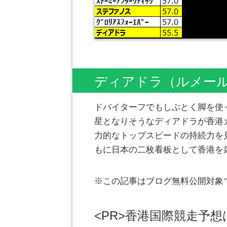
ディアドラ（ルメー
ドバイターフでもしぶとく脚を使
星となりそうなディアドラが香港
力的なトップスピードの持続力を
もに日本の二枚看板として香港を
※この記事はブログ無料公開対象
<PR>香港国際競走予