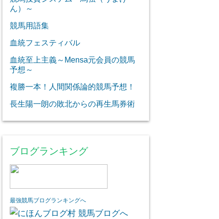
ん）～
競馬用語集
血統フェスティバル
血統至上主義～Mensa元会員の競馬
予想～
複勝一本！人間関係論的競馬予想！
長生陽一朗の敗北からの再生馬券術
ブログランキング
最強競馬ブログランキングへ