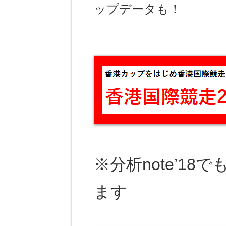
ップデータも！
※分析note’1
ます