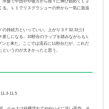
。序盤で中団やや後方から徐々に伸び始めてＬ２
くる。Ｌ１でリスグラシューの外から一気に急追
の持続力といっていい。上がり３Ｆ32.3だけ
テ差しになる。10秒台のラップを踏みながらもＬ
でグンと来た。ここでは流石に11秒台だが、これだ
たというのが大きかったと思う。
-11.3-11.5
ｍ戦、ペースは結構流れてややハイに近い平均。そ