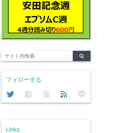
フォローする
line
twitter
facebook
google
feed
Links