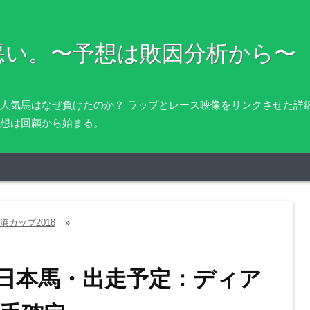
悪い。〜予想は敗因分析から〜
人気馬はなぜ負けたのか？ ラップとレース映像をリンクさせた詳
想は回顧から始まる。
港カップ2018
»
8 日本馬・出走予定：ディア