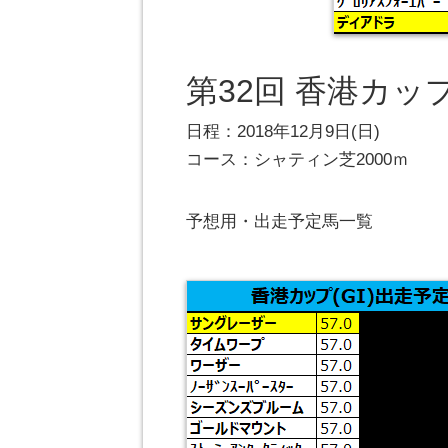
第32回 香港カッ
日程：2018年12月9日(日)
コース：シャティン芝2000ｍ
予想用・出走予定馬一覧