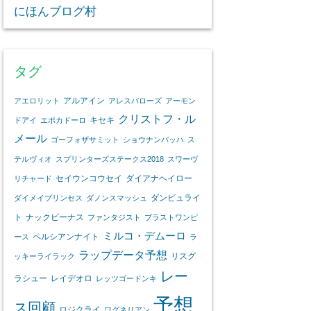
にほんブログ村
タグ
アルアイン
アエロリット
アレスバローズ
アーモン
クリストフ・ル
キセキ
ドアイ
エポカドーロ
メール
ゴーフォザサミット
ショウナンバッハ
ス
テルヴィオ
スプリンターズステークス2018
スワーヴ
セイウンコウセイ
ダイアナヘイロー
リチャード
ダイメイプリンセス
ダノンスマッシュ
ダンビュライ
ナックビーナス
ト
ファンタジスト
ブラストワンピ
ミルコ・デムーロ
ペルシアンナイト
ース
ラ
ラップデータ予想
リスグ
ッキーライラック
レー
ラシュー
レイデオロ
レッツゴードンキ
予想
ス回顧
ロジクライ
ワグネリアン