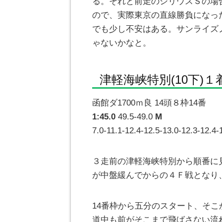
る。それと前走のシリウスＳの場
ので、実際東京の直線勝負になっ
でも少し不安はある。サンライズ
ゃないかなと。
津軽海峡特別(10下)１
函館ダ1700ｍ良 14頭８枠14番
1:45.0
49.5-49.0
M
7.0-11.1-12.4-12.5-13.0-12.3-12.4-
３走前の津軽海峡特別から順番に見
が中盤緩んでからの４Ｆ戦となり、
14番枠から五分のスタート、そ
道中も前がそこまで飛ばさない流