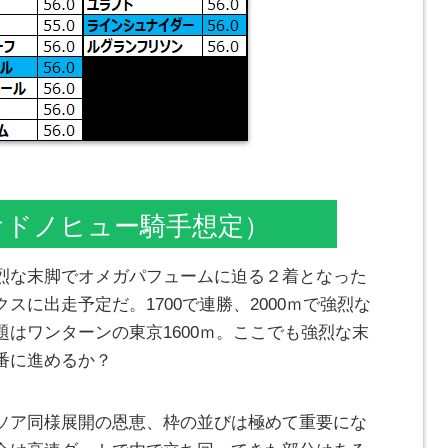
オドノヒュー騎手想定）
烈な末脚でオメガパフュームに迫る２着となった
スに出走予定だ。1700で連勝、2000ｍで強烈な
はワンターンの東京1600ｍ。ここでも強烈な末
番に進めるか？
ソア同様展開の恩恵、枠の並びは極めて重要にな