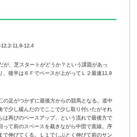
-12.2-11.9-12.4
もだが、芝スタートがどうか？という課題があっ
、後半は６Ｆでペースが上がってＬ２最速11.9
ら二の足がつかずに最後方からの競馬となる。道中
角で少し緩んだのでここで少し取り付いたがそれ
らは再びのペースアップ、という流れで最後方で
回って前のスペースを裁きながら中団で直線。序
まで伸びてくる。Ｌ１でしぶとく伸びて前のサン