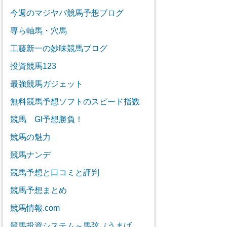
今週のマジヤバ競馬予想ブログ
専ら軸馬・穴馬
工藤新一の妙味競馬ブログ
投資競馬123
最強競馬ガジェット
無料競馬予想ソフトのスピード指数
競馬 GI予想勝負！
競馬の魅力
競馬ナンデ
競馬予想と口コミと評判
競馬予想まとめ
競馬情報.com
競馬投資システム～馬弦（うまげ