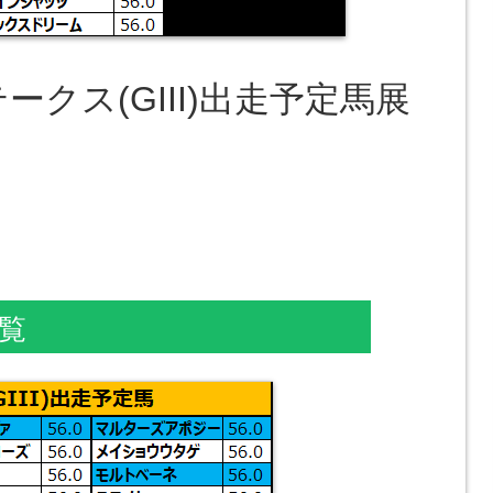
ークス(GIII)出走予定馬展
覧