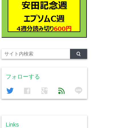
フォローする
line
twitter
facebook
google
feed
Links