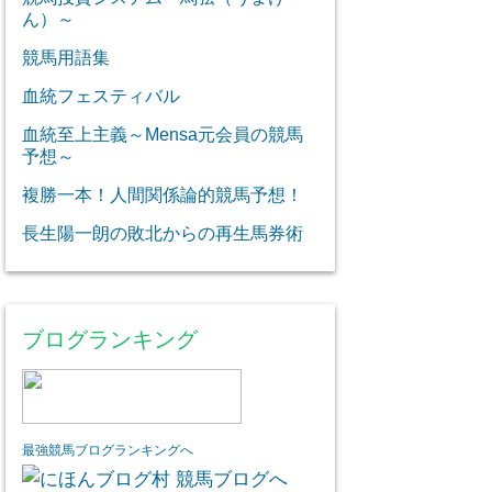
ん）～
競馬用語集
血統フェスティバル
血統至上主義～Mensa元会員の競馬
予想～
複勝一本！人間関係論的競馬予想！
長生陽一朗の敗北からの再生馬券術
ブログランキング
最強競馬ブログランキングへ