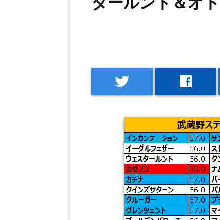
タールンド＆オド
twitter
facebook