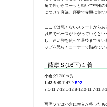
角で外からスーッと動いて中団の
につけて直線。序盤で先頭に並びか
ここでは悪くないスタートからあ
以降でペースが上がっていくとい
し、速い脚を使って最後まで良い
ップを恐らくコーナーで踏めてい
薩摩Ｓ(16下)１着
小倉ダ1700ｍ良
1:43.6
49.7-47.9
S^2
7.1-11.7-12.1-12.8-12.0-11.7-11.8-
薩摩Ｓでは小倉に舞台が移ったもの