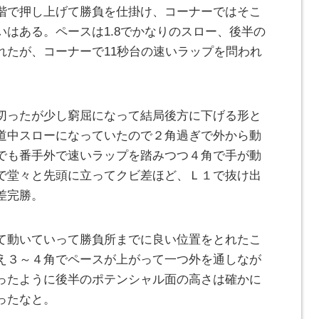
階で押し上げて勝負を仕掛け、コーナーではそこ
はある。ペースは1.8でかなりのスロー、後半の
れたが、コーナーで11秒台の速いラップを問われ
切ったが少し窮屈になって結局後方に下げる形と
道中スローになっていたので２角過ぎで外から動
でも番手外で速いラップを踏みつつ４角で手が動
で堂々と先頭に立ってクビ差ほど、Ｌ１で抜け出
差完勝。
て動いていって勝負所までに良い位置をとれたこ
え３～４角でペースが上がって一つ外を通しなが
ったように後半のポテンシャル面の高さは確かに
ったなと。