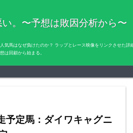
悪い。〜予想は敗因分析から〜
人気馬はなぜ負けたのか？ ラップとレース映像をリンクさせた詳
想は回顧から始まる。
 出走予定馬：ダイワキャグニ