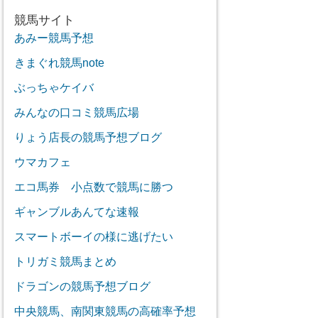
競馬サイト
あみー競馬予想
きまぐれ競馬note
ぶっちゃケイバ
みんなの口コミ競馬広場
りょう店長の競馬予想ブログ
ウマカフェ
エコ馬券 小点数で競馬に勝つ
ギャンブルあんてな速報
スマートボーイの様に逃げたい
トリガミ競馬まとめ
ドラゴンの競馬予想ブログ
中央競馬、南関東競馬の高確率予想