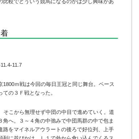
の比較でどういう競馬になるのかは少し興味があ
１着
-11.4-11.7
1800ｍ戦は今回の毎日王冠と同じ舞台。ペース
っての３Ｆ戦となった。
り、そこから無理せず中団の中目で進めていく。道
３角へ。３～４角の中弛みで中団馬群の中で包ま
進路をマイネルアウラートの後ろで好位列、上手
頭列に並びかけ、Ｌ１で外から食い込んでくるス