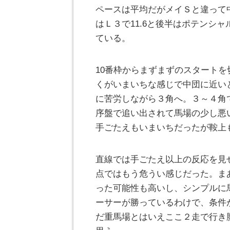
ペースは平均だがメイＳと違って
はＬ３で11.6と後半はポテンシ
ている。
10番枠からまずまずのスタート
くがいまいちな感じで中団に近い
に苦労しながら３角へ。３～４角
序盤で追い出されて馬場の少し悪
手ごたえもいまいちだったが鞍上
直線では手ごたえ以上の反応を見
点ではもう危うい感じだった。ま
った可能性も高いし、シンプルに
ーサーが勝っているわけで、条件
だ重馬場とはいえここ２走で行き