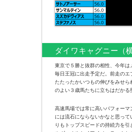
ダイワキャグニー（
東京で５勝と抜群の相性、今年は
毎日王冠に出走予定だ。前走のエ
たたったかいつもの伸びをみせら
のよい３歳馬たちに立ちはだかる
高速馬場では常に高いパフォーマ
には流石にならないかなと思って
りもトップスピードの持続力を引