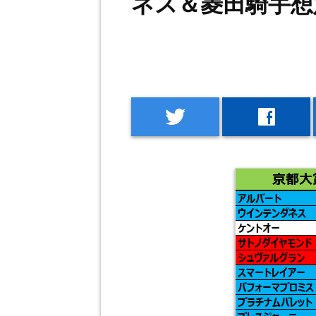
ネス＆菱田騎手想
twitter
facebook