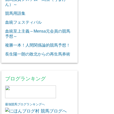
ん）～
競馬用語集
血統フェスティバル
血統至上主義～Mensa元会員の競馬
予想～
複勝一本！人間関係論的競馬予想！
長生陽一朗の敗北からの再生馬券術
ブログランキング
最強競馬ブログランキングへ