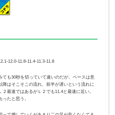
12.1-12.0-11.8-11.4-11.3-11.8
みても30秒を切っていて速いのだが、ペースは意
以降はそこそこの流れ、前半が遅いという流れに
２最速ではあるがＬ２でも11.4と最速に近い。
あったと思う。
切って押していくがあまり二の足が良くなくてま