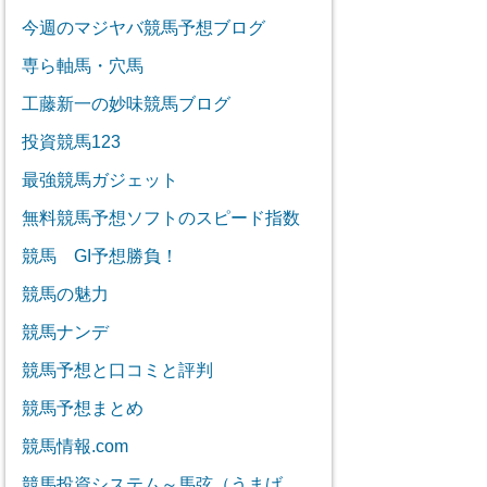
今週のマジヤバ競馬予想ブログ
専ら軸馬・穴馬
工藤新一の妙味競馬ブログ
投資競馬123
最強競馬ガジェット
無料競馬予想ソフトのスピード指数
競馬 GI予想勝負！
競馬の魅力
競馬ナンデ
競馬予想と口コミと評判
競馬予想まとめ
競馬情報.com
競馬投資システム～馬弦（うまげ