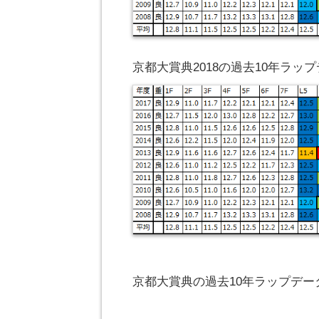
京都大賞典2018の過去10年ラッ
京都大賞典の過去10年ラップデ