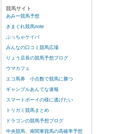
競馬サイト
あみー競馬予想
きまぐれ競馬note
ぶっちゃケイバ
みんなの口コミ競馬広場
りょう店長の競馬予想ブログ
ウマカフェ
エコ馬券 小点数で競馬に勝つ
ギャンブルあんてな速報
スマートボーイの様に逃げたい
トリガミ競馬まとめ
ドラゴンの競馬予想ブログ
中央競馬、南関東競馬の高確率予想