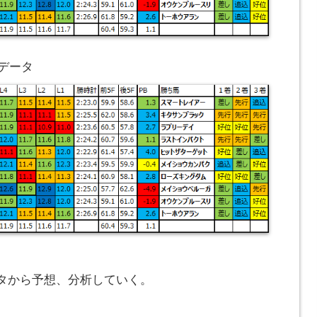
プデータ
ータから予想、分析していく。