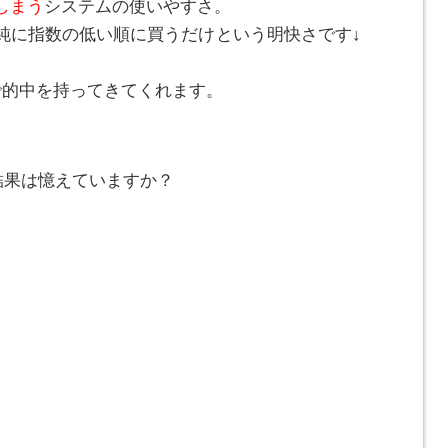
しまう
システムの使いやすさ。
純に指数の低い順に買うだけ
という明快さです↓
で的中を持ってきてくれます。
結果は憶えていますか？
、