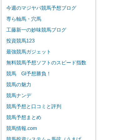
今週のマジヤバ競馬予想ブログ
専ら軸馬・穴馬
工藤新一の妙味競馬ブログ
投資競馬123
最強競馬ガジェット
無料競馬予想ソフトのスピード指数
競馬 GI予想勝負！
競馬の魅力
競馬ナンデ
競馬予想と口コミと評判
競馬予想まとめ
競馬情報.com
競馬投資システム～馬弦（うまげ