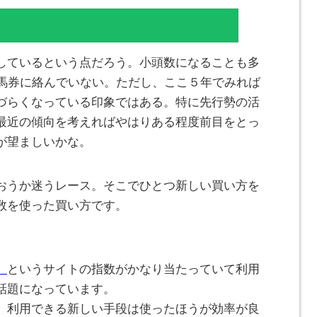
しているという点だろう。小頭数になることも多
は馬券に絡んでいない。ただし、ここ５年でみれば
づらくなっている印象ではある。特に先行勢の活
最近の傾向を考えればやはりある程度前目をとっ
が望ましいかな。
おうか迷うレース。そこでひとつ新しい買い方を
数を使った買い方です。
」
というサイトの指数がかなり当たっていて利用
話題になっています。
、利用できる新しい手段は使ったほうが効率が良