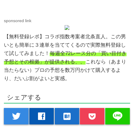
sponsored link
【無料登録レポ】コラボ指数考案者北条直人。この男
いとも簡単に３連単を当ててくるので実際無料登録し
て試してみました！
毎週全72レース分の「買い目付き
予想とその根拠」が提供される、、
これなら（あまり
当たらない）プロの予想を数万円かけて購入するよ
り、だいぶ割がよいと実感。
シェアする
line
twitter
facebook
hatenabookmark