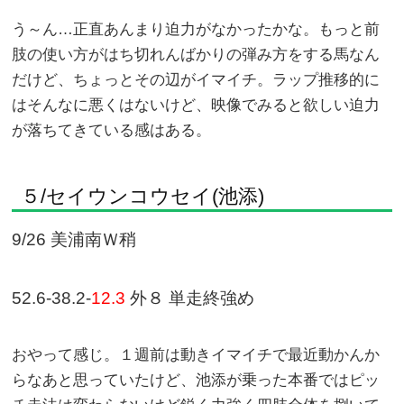
う～ん…正直あんまり迫力がなかったかな。もっと前
肢の使い方がはち切れんばかりの弾み方をする馬なん
だけど、ちょっとその辺がイマイチ。ラップ推移的に
はそんなに悪くはないけど、映像でみると欲しい迫力
が落ちてきている感はある。
５/セイウンコウセイ(池添)
9/26 美浦南Ｗ稍
52.6-38.2-
12.3
外８ 単走終強め
おやって感じ。１週前は動きイマイチで最近動かんか
らなあと思っていたけど、池添が乗った本番ではピッ