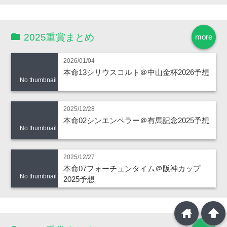
2025重賞まとめ
more
2026/01/04
本命13シリウスコルト＠中山金杯2026予想
No thumbnail
2025/12/28
本命02シンエンペラー＠有馬記念2025予想
No thumbnail
2025/12/27
本命07フォーチュンタイム＠阪神カップ
No thumbnail
2025予想
home
arrowup