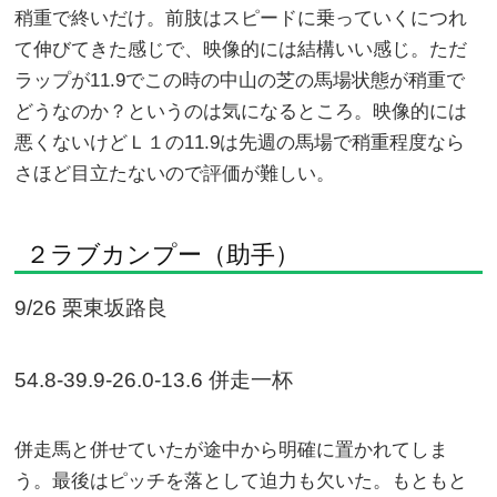
稍重で終いだけ。前肢はスピードに乗っていくにつれ
て伸びてきた感じで、映像的には結構いい感じ。ただ
ラップが11.9でこの時の中山の芝の馬場状態が稍重で
どうなのか？というのは気になるところ。映像的には
悪くないけどＬ１の11.9は先週の馬場で稍重程度なら
さほど目立たないので評価が難しい。
２ラブカンプー（助手）
9/26 栗東坂路良
54.8-39.9-26.0-13.6 併走一杯
併走馬と併せていたが途中から明確に置かれてしま
う。最後はピッチを落として迫力も欠いた。もともと