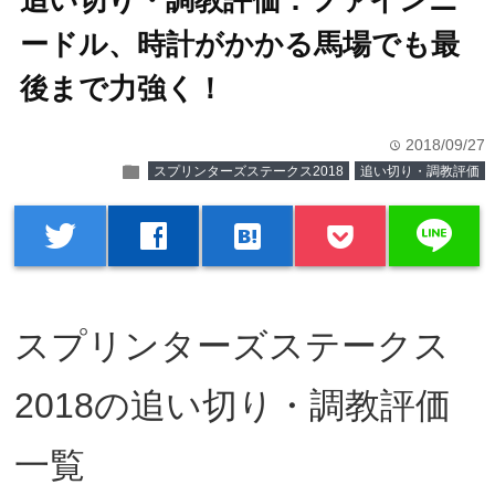
追い切り・調教評価：ファインニ
ードル、時計がかかる馬場でも最
後まで力強く！
2018/09/27
time
folder
スプリンターズステークス2018
追い切り・調教評価
line
twitter
facebook
hatenabookmark
スプリンターズステークス
2018の追い切り・調教評価
一覧