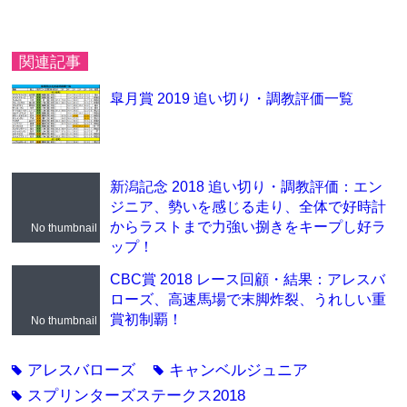
関連記事
皐月賞 2019 追い切り・調教評価一覧
新潟記念 2018 追い切り・調教評価：エン
ジニア、勢いを感じる走り、全体で好時計
からラストまで力強い捌きをキープし好ラ
No thumbnail
ップ！
CBC賞 2018 レース回顧・結果：アレスバ
ローズ、高速馬場で末脚炸裂、うれしい重
賞初制覇！
No thumbnail
アレスバローズ
キャンベルジュニア
tag
tag
スプリンターズステークス2018
tag