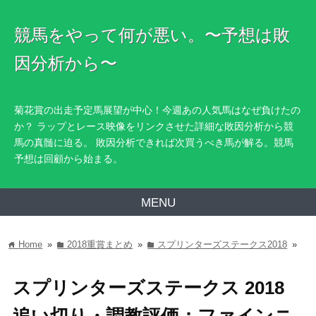
競馬をやって何が悪い。〜予想は敗
因分析から〜
菊花賞の出走予定馬展望が中心！今週あの人気馬はなぜ負けたの
か？ ラップとレース映像をリンクさせた詳細な敗因分析から競
馬の真髄に迫る。 敗因分析できれば次買うべき馬が解る。競馬
予想は回顧から始まる。
MENU
Home
»
2018重賞まとめ
»
スプリンターズステークス2018
»
home
folder
folder
スプリンターズステークス 2018