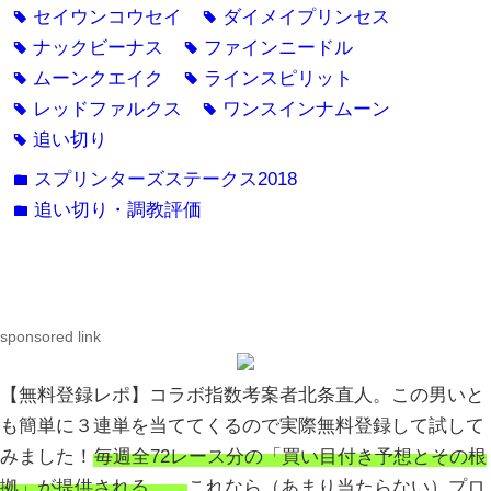
セイウンコウセイ
ダイメイプリンセス
tag
tag
ナックビーナス
ファインニードル
tag
tag
ムーンクエイク
ラインスピリット
tag
tag
レッドファルクス
ワンスインナムーン
tag
tag
追い切り
tag
スプリンターズステークス2018
folder
追い切り・調教評価
folder
sponsored link
【無料登録レポ】コラボ指数考案者北条直人。この男いと
も簡単に３連単を当ててくるので実際無料登録して試して
みました！
毎週全72レース分の「買い目付き予想とその根
拠」が提供される、、
これなら（あまり当たらない）プロ